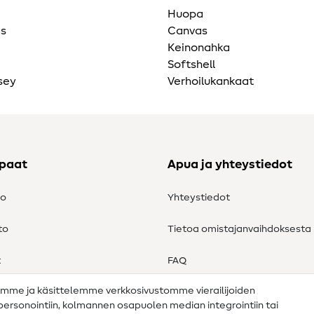
Huopa
as
Canvas
Keinonahka
Softshell
sey
Verhoilukankaat
ppaat
Apua ja yhteystiedot
to
Yhteystiedot
to
Tietoa omistajanvaihdoksesta
t
FAQ
amme ja käsittelemme verkkosivustomme vierailijoiden
Peruutusoikeus
n personointiin, kolmannen osapuolen median integrointiin tai