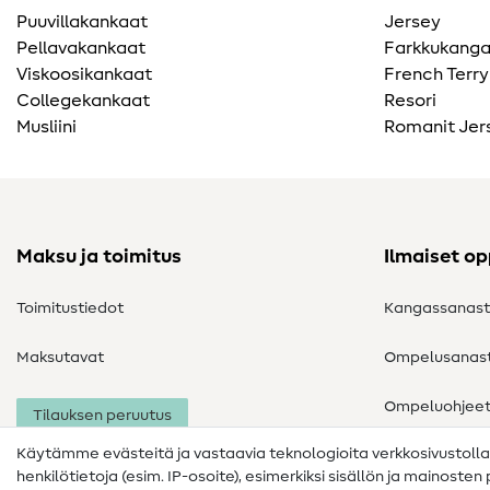
Puuvillakankaat
Jersey
Pellavakankaat
Farkkukang
Viskoosikankaat
French Terry
Collegekankaat
Resori
Musliini
Romanit Jer
Maksu ja toimitus
Ilmaiset o
Toimitustiedot
Kangassanas
Maksutavat
Ompelusanas
Ompeluohjee
Tilauksen peruutus
Käytämme evästeitä ja vastaavia teknologioita verkkosivustoll
henkilötietoja (esim. IP-osoite), esimerkiksi sisällön ja mainoste