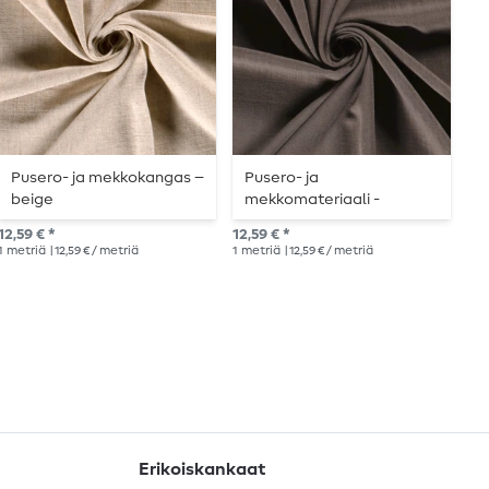
Pusero- ja mekkokangas –
Pusero- ja
C
beige
mekkomateriaali -
k
tummanharmaa
12,59 € *
12,59 € *
6,6
1
metriä
| 12,59 € / metriä
1
metriä
| 12,59 € / metriä
1
me
Erikoiskankaat