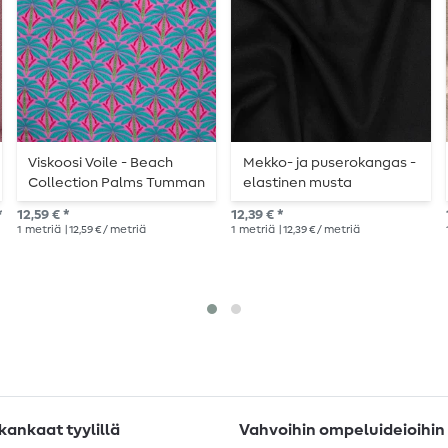
Viskoosi Voile - Beach
Mekko- ja puserokangas -
Collection Palms Tumman
elastinen musta
pinkki
*
12,59 € *
12,39 € *
1
metriä
| 12,59 € / metriä
1
metriä
| 12,39 € / metriä
ankaat tyylillä
Vahvoihin ompeluideioihin