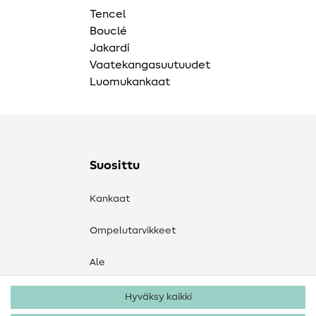
Tencel
Bouclé
Jakardi
Vaatekangasuutuudet
Luomukankaat
Suosittu
Kankaat
Ompelutarvikkeet
Ale
Hyväksy kaikki