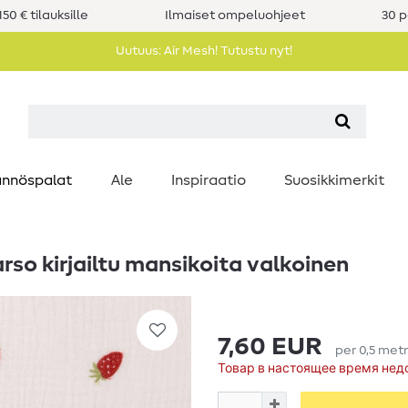
50 € tilauksille
Ilmaiset ompeluohjeet
30 p
Uutuus: Air Mesh! Tutustu nyt!
nnöspalat
Ale
Inspiraatio
Suosikkimerkit
arso kirjailtu mansikoita valkoinen
7,60 EUR
per
0,5
metr
Товар в настоящее время нед