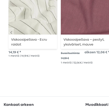
Viskoosipellava - Ecru
Viskoosipellava – pestyt,
raidat
yksiväriset, mauve
14,19 € *
alkaen 12,06 € 
Suositushinta
1
metriä
| 14,19 € / metriä
14,19 €
1
metriä
| 12,06 € / metriä
Kankaat arkeen
Muodikkaat k