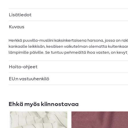
Lisätiedot
Kuvaus
Herkkä puuvilla-musliini kaksinkertaisena harsona, jossa on rakk
kankaalle leikkisän, kesäisen vaikutelman olematta kuitenkaa
lämpimille päiville. Se tuntuu pehmeältä ihoa vasten, on kevyt j
Hoito-ohjeet
EU:n vastuuhenkilö
Ehkä myös kiinnostavaa