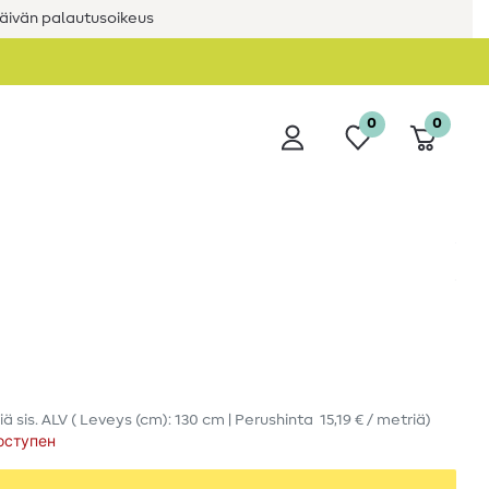
äivän palautusoikeus
0
0
iä
sis. ALV
( Leveys (cm): 130 cm | Perushinta
15,19 € / metriä
)
оступен