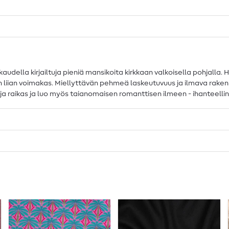
audella kirjailtuja pieniä mansikoita kirkkaan valkoisella pohjalla. 
n liian voimakas. Miellyttävän pehmeä laskeutuvuus ja ilmava raken
a raikas ja luo myös taianomaisen romanttisen ilmeen - ihanteellinen 