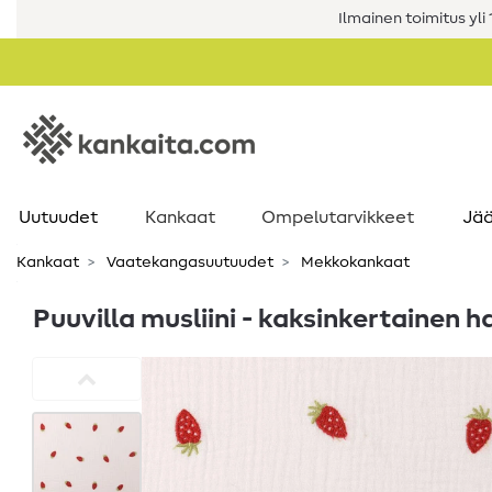
Ilmainen toimitus yli 1
Uutuudet
Kankaat
Ompelutarvikkeet
Jää
Kankaat
Vaatekangasuutuudet
Mekkokankaat
Puuvilla musliini - kaksinkertainen h