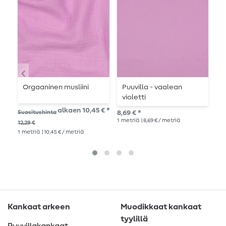
Orgaaninen musliini
Puuvilla - vaalean
P
violetti
y
alkaen 10,45 € *
Suositushinta
8,69 € *
10,
1
metriä
| 8,69 € / metriä
1
me
12,29 €
1
metriä
| 10,45 € / metriä
Kankaat arkeen
Muodikkaat kankaat
tyylillä
Puuvillakankaat