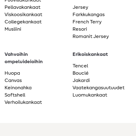
Pellavakankaat
Jersey
Viskoosikankaat
Farkkukangas
Collegekankaat
French Terry
Musliini
Resori
Romanit Jersey
Vahvoihin
Erikoiskankaat
ompeluideioihin
Tencel
Huopa
Bouclé
Canvas
Jakardi
Keinonahka
Vaatekangasuutuudet
Softshell
Luomukankaat
Verhoilukankaat