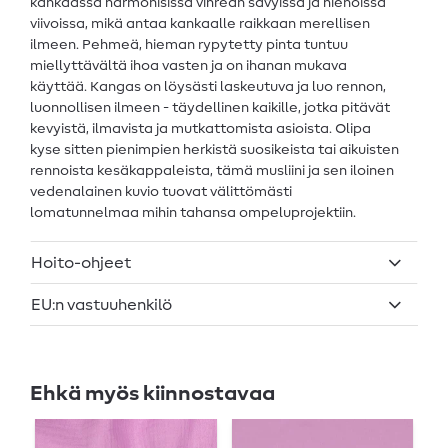
kankaassa harmonisissa vihreän sävyissä ja hienoissa
viivoissa, mikä antaa kankaalle raikkaan merellisen
ilmeen. Pehmeä, hieman rypytetty pinta tuntuu
miellyttävältä ihoa vasten ja on ihanan mukava
käyttää. Kangas on löysästi laskeutuva ja luo rennon,
luonnollisen ilmeen - täydellinen kaikille, jotka pitävät
kevyistä, ilmavista ja mutkattomista asioista. Olipa
kyse sitten pienimpien herkistä suosikeista tai aikuisten
rennoista kesäkappaleista, tämä musliini ja sen iloinen
vedenalainen kuvio tuovat välittömästi
lomatunnelmaa mihin tahansa ompeluprojektiin.
Hoito-ohjeet
EU:n vastuuhenkilö
Ehkä myös kiinnostavaa