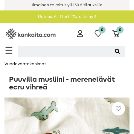
Ilmainen toimitus yli 150 € tilauksille
Uutuus: Air Mesh! Tutustu nyt!
0
0
☰
Vuodevaatekankaat
Puuvilla musliini - merenelävät
ecru vihreä