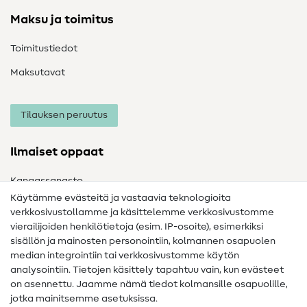
Maksu ja toimitus
Toimitustiedot
Maksutavat
Tilauksen peruutus
Ilmaiset oppaat
Kangassanasto
Käytämme evästeitä ja vastaavia teknologioita
Ompelusanasto
verkkosivustollamme ja käsittelemme verkkosivustomme
vierailijoiden henkilötietoja (esim. IP-osoite), esimerkiksi
Ompeluohjeet
sisällön ja mainosten personointiin, kolmannen osapuolen
Apua ja yhteystiedot
median integrointiin tai verkkosivustomme käytön
analysointiin. Tietojen käsittely tapahtuu vain, kun evästeet
on asennettu. Jaamme nämä tiedot kolmansille osapuolille,
Yhteystiedot
jotka mainitsemme asetuksissa.