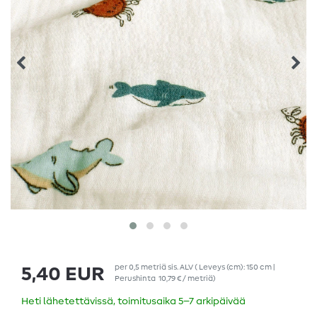
per
0,5
metriä
sis. ALV
( Leveys (cm): 150 cm |
5,40 EUR
Perushinta
10,79 € / metriä
)
Heti lähetettävissä, toimitusaika 5–7 arkipäivää