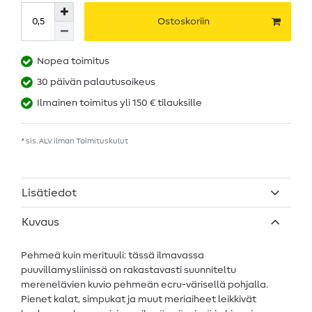
Ostoskoriin
Nopea toimitus
30 päivän palautusoikeus
Ilmainen toimitus yli 150 € tilauksille
* sis. ALV ilman
Toimituskulut
Lisätiedot
Kuvaus
Pehmeä kuin merituuli: tässä ilmavassa
puuvillamysliinissä on rakastavasti suunniteltu
merenelävien kuvio pehmeän ecru-värisellä pohjalla.
Pienet kalat, simpukat ja muut meriaiheet leikkivät