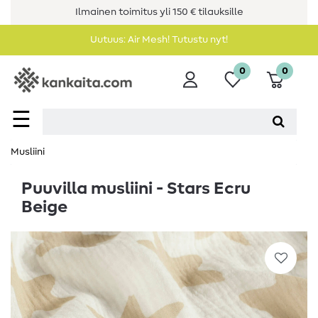
Ilmainen toimitus yli 150 € tilauksille
Uutuus: Air Mesh! Tutustu nyt!
0
0
☰
Musliini
Puuvilla musliini - Stars Ecru
Beige