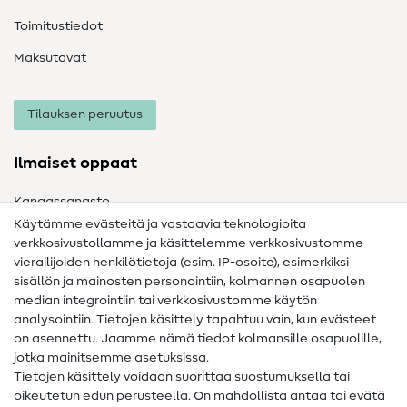
Toimitustiedot
Maksutavat
Tilauksen peruutus
Ilmaiset oppaat
Kangassanasto
Käytämme evästeitä ja vastaavia teknologioita
Ompelusanasto
verkkosivustollamme ja käsittelemme verkkosivustomme
vierailijoiden henkilötietoja (esim. IP-osoite), esimerkiksi
Ompeluohjeet
sisällön ja mainosten personointiin, kolmannen osapuolen
Apua ja yhteystiedot
median integrointiin tai verkkosivustomme käytön
analysointiin. Tietojen käsittely tapahtuu vain, kun evästeet
on asennettu. Jaamme nämä tiedot kolmansille osapuolille,
Yhteystiedot
jotka mainitsemme asetuksissa.
Tietoa omistajanvaihdoksesta
Tietojen käsittely voidaan suorittaa suostumuksella tai
oikeutetun edun perusteella. On mahdollista antaa tai evätä
FAQ