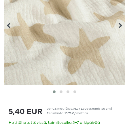
per
0,5
metriä
sis. ALV
( Leveys (cm): 150 cm |
5,40 EUR
Perushinta
10,79 € / metriä
)
Heti lähetettävissä, toimitusaika 5–7 arkipäivää