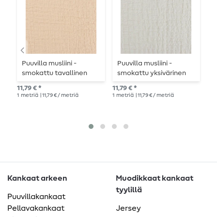
Puuvilla musliini -
Puuvilla musliini -
P
smokattu tavallinen
smokattu yksivärinen
S
hiekka
ecru väri
f
11,79 € *
11,79 € *
11,
1
metriä
| 11,79 € / metriä
1
metriä
| 11,79 € / metriä
1
me
Kankaat arkeen
Muodikkaat kankaat
tyylillä
Puuvillakankaat
Pellavakankaat
Jersey