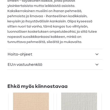
ilmeen - täydellinen kaikille, jotka pitävät
yksinkertaisista mutta leikkisistä asioista.
Kaksikerroksinen musliini on ihanan pehmeää,
pehmoista ja ilmavaa - ihanteellinen kodikkaisiin,
kevyisiin ja ihoystävällisiin kankaisiin. Olipa kyseessä
sitten nuori tai vanha, tämä kangas tuo viihtyisän,
luonnollisen kosketuksen ompeluideoihisi, ja siitä tulee
nopeasti suosikkikankaasi kaikkeen, minkä on
tunnuttava pehmeältä, sileältä ja mukavalta.
Hoito-ohjeet
EU:n vastuuhenkilö
Ehkä myös kiinnostavaa