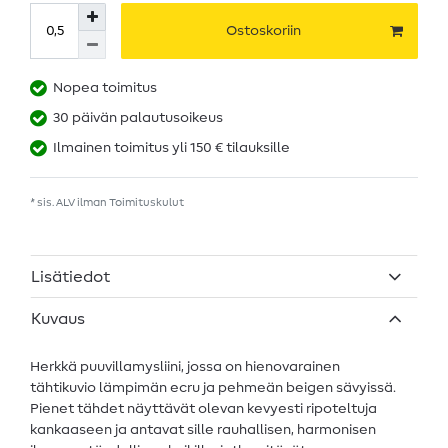
Ostoskoriin
Nopea toimitus
30 päivän palautusoikeus
Ilmainen toimitus yli 150 € tilauksille
* sis. ALV ilman
Toimituskulut
Lisätiedot
Kuvaus
Herkkä puuvillamysliini, jossa on hienovarainen
tähtikuvio lämpimän ecru ja pehmeän beigen sävyissä.
Pienet tähdet näyttävät olevan kevyesti ripoteltuja
kankaaseen ja antavat sille rauhallisen, harmonisen