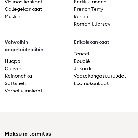
Viskoosikankaat
Farkkukangas
Collegekankaat
French Terry
Musliini
Resori
Romanit Jersey
Vahvoihin
Erikoiskankaat
ompeluideioihin
Tencel
Huopa
Bouclé
Canvas
Jakardi
Keinonahka
Vaatekangasuutuudet
Softshell
Luomukankaat
Verhoilukankaat
Maksu ja toimitus