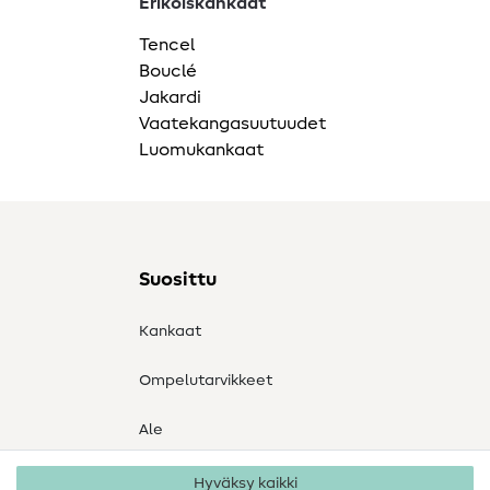
Erikoiskankaat
Tencel
Bouclé
Jakardi
Vaatekangasuutuudet
Luomukankaat
Suosittu
Kankaat
Ompelutarvikkeet
Ale
Hyväksy kaikki