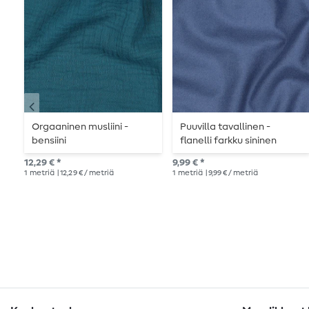
Orgaaninen musliini -
Puuvilla tavallinen -
bensiini
flanelli farkku sininen
12,29 € *
9,99 € *
1
metriä
| 12,29 € / metriä
1
metriä
| 9,99 € / metriä