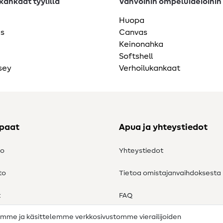
ankaat tyylillä
Vahvoihin ompeluideioihin
Huopa
as
Canvas
Keinonahka
Softshell
sey
Verhoilukankaat
ppaat
Apua ja yhteystiedot
to
Yhteystiedot
to
Tietoa omistajanvaihdoksesta
t
FAQ
amme ja käsittelemme verkkosivustomme vierailijoiden
Peruutusoikeus