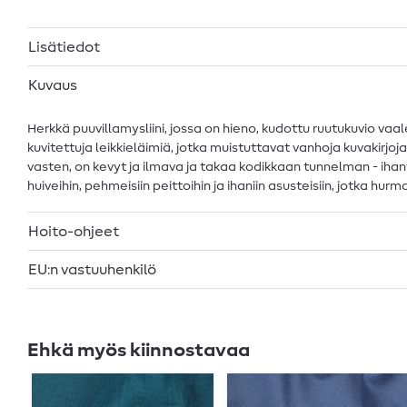
Lisätiedot
Kuvaus
Herkkä puuvillamysliini, jossa on hieno, kudottu ruutukuvio va
kuvitettuja leikkieläimiä, jotka muistuttavat vanhoja kuvakirjo
vasten, on kevyt ja ilmava ja takaa kodikkaan tunnelman - ihanteel
huiveihin, pehmeisiin peittoihin ja ihaniin asusteisiin, jotka hu
Hoito-ohjeet
EU:n vastuuhenkilö
Ehkä myös kiinnostavaa