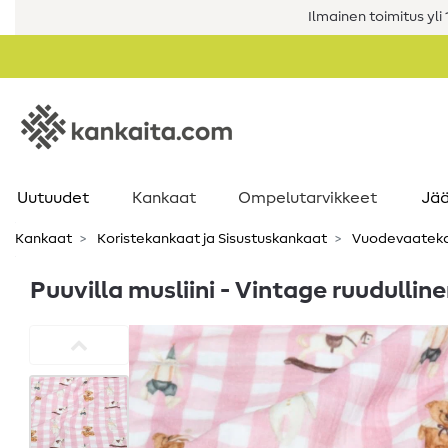
Ilmainen toimitus yli 1
Uutuudet
Kankaat
Ompelutarvikkeet
Jää
Kankaat
Koristekankaat ja Sisustuskankaat
Vuodevaatek
Puuvilla musliini - Vintage ruudullin