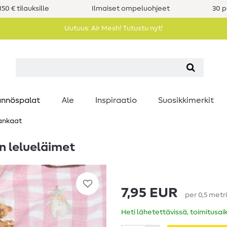
50 € tilauksille
Ilmaiset ompeluohjeet
30 p
Uutuus: Air Mesh! Tutustu nyt!
nnöspalat
Ale
Inspiraatio
Suosikkimerkit
ankaat
en lelueläimet
7,95 EUR
per
0,5
metr
Heti lähetettävissä, toimitusai