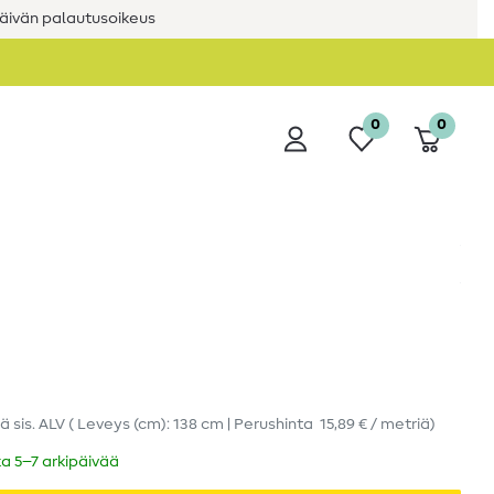
äivän palautusoikeus
0
0
iä
sis. ALV
( Leveys (cm): 138 cm | Perushinta
15,89 € / metriä
)
ka 5–7 arkipäivää