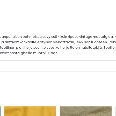
aleanpunaisen pehmeissä sävyissä - kuin ripaus vintage-nostalgiaa.
ja ja antavat kankaalle erityisen viehättävän, leikkisän luonteen. Pe
linen pienille ja suurille suosikeille, joilla on halailutekijä. Sopii e
rmaavat nostalgisella muotoilullaan.