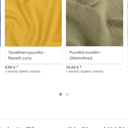
Tavallinen puuvilla -
Puuvilla musliini -
flanelli curry
Oliivinvihreä
9,99 € *
10,69 € *
1
metriä
| 9,99 € / metriä
1
metriä
| 10,69 € / metriä