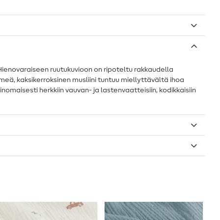
 Hienovaraiseen ruutukuvioon on ripoteltu rakkaudella
hmeä, kaksikerroksinen musliini tuntuu miellyttävältä ihoa
rinomaisesti herkkiin vauvan- ja lastenvaatteisiin, kodikkaisiin