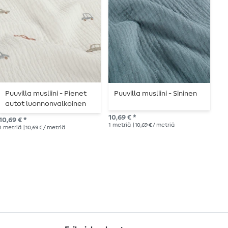
Puuvilla musliini - Pienet
Puuvilla musliini - Sininen
P
autot luonnonvalkoinen
l
10,69 € *
10,69 € *
Suo
1
metriä
| 10,69 € / metriä
1
metriä
| 10,69 € / metriä
11,4
1
me