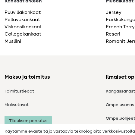
Kankaat arkeen
Muodikkaat k
Puuvillakankaat
Jersey
Pellavakankaat
Farkkukang
Viskoosikankaat
French Terry
Collegekankaat
Resori
Musliini
Romanit Jer
Maksu ja toimitus
Ilmaiset o
Toimitustiedot
Kangassanas
Maksutavat
Ompelusanas
Ompeluohjee
Tilauksen peruutus
Käytämme evästeitä ja vastaavia teknologioita verkkosivustoll