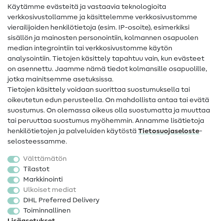
Käytämme evästeitä ja vastaavia teknologioita
Ompelusanasto
verkkosivustollamme ja käsittelemme verkkosivustomme
vierailijoiden henkilötietoja (esim. IP-osoite), esimerkiksi
Ompeluohjeet
sisällön ja mainosten personointiin, kolmannen osapuolen
median integrointiin tai verkkosivustomme käytön
Apua ja yhteystiedot
analysointiin. Tietojen käsittely tapahtuu vain, kun evästeet
on asennettu. Jaamme nämä tiedot kolmansille osapuolille,
Yhteystiedot
jotka mainitsemme asetuksissa.
Tietoa omistajanvaihdoksesta
Tietojen käsittely voidaan suorittaa suostumuksella tai
oikeutetun edun perusteella. On mahdollista antaa tai evätä
FAQ
suostumus. On olemassa oikeus olla suostumatta ja muuttaa
tai peruuttaa suostumus myöhemmin. Annamme lisätietoja
Peruutusoikeus
henkilötietojen ja palveluiden käytöstä
Tietosuojaseloste
-
Suosittu
selosteessamme.
Välttämätön
Kankaat
Tilastot
Markkinointi
Ompelutarvikkeet
Ulkoiset mediat
Ale
DHL Preferred Delivery
Toiminnallinen