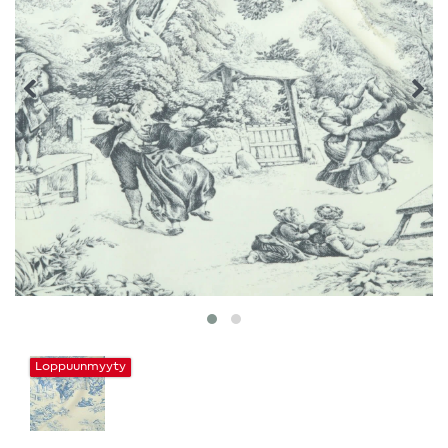
Loppuunmyyty