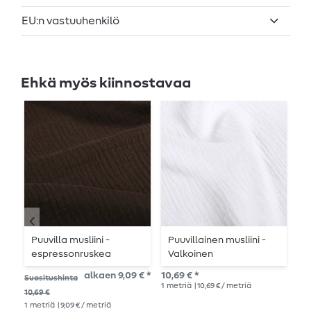
EU:n vastuuhenkilö
Ehkä myös kiinnostavaa
Puuvilla musliini -
Puuvillainen musliini -
P
espressonruskea
Valkoinen
k
alkaen 9,09 € *
10,69 € *
11,
Suositushinta
1
metriä
| 10,69 € / metriä
1
me
10,69 €
1
metriä
| 9,09 € / metriä