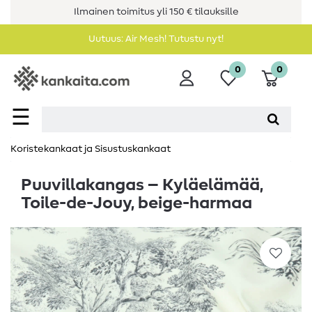
Ilmainen toimitus yli 150 € tilauksille
Uutuus: Air Mesh! Tutustu nyt!
0
0
☰
Koristekankaat ja Sisustuskankaat
Puuvillakangas – Kyläelämää,
Toile-de-Jouy, beige-harmaa