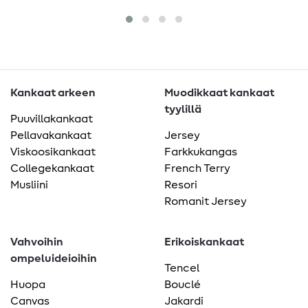
Kankaat arkeen
Muodikkaat kankaat
tyylillä
Puuvillakankaat
Pellavakankaat
Jersey
Viskoosikankaat
Farkkukangas
Collegekankaat
French Terry
Musliini
Resori
Romanit Jersey
Vahvoihin
Erikoiskankaat
ompeluideioihin
Tencel
Huopa
Bouclé
Canvas
Jakardi