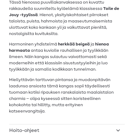
Tässä hienossa puuvillakanvaksessa on kuvattu
rakkaudella suunniteltu kyläelämä klassisessa
Toile de
Jouy -tyylissä
. Hienot, yksityiskohtaiset piirrokset
taloista, puista, hahmoista ja maaseutumaisemista
ulottuvat koko kankaan yli ja vaikuttavat pieniltä,
nostalgisilta kuvituksilta.
Harmoninen yhdistelmä
herkkää beigeä
ja
hienoa
harmaata
antaa kuviolle rauhallisen ja tyylikkään
ilmeen. Näin kangas sulautuu vaivattomasti sekä
moderneihin että klassisiin sisustustyyleihin ja luo
tyylikkään ja samalla kodikkaan tunnelman.
Miellyttävän tarttuvan pintansa ja muodonpitävän
laadunsa ansiosta tämä kangas sopii täydellisesti
tuomaan kotiisi ripauksen ranskalaista maalaistalon
charmia – olipa kyseessä sitten koristeellinen
kohokohta tai hillitty, mutta erityinen
katseenvangitsija.
Hoito-ohjeet