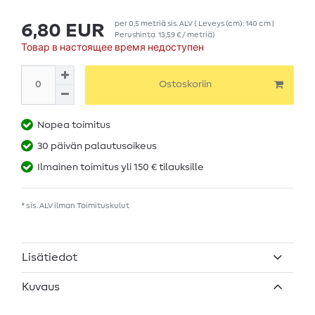
per
0,5
metriä
sis. ALV
( Leveys (cm): 140 cm |
6,80 EUR
Perushinta
13,59 € / metriä
)
Товар в настоящее время недоступен
Ostoskoriin
Nopea toimitus
30 päivän palautusoikeus
Ilmainen toimitus yli 150 € tilauksille
* sis. ALV ilman
Toimituskulut
Lisätiedot
Kuvaus