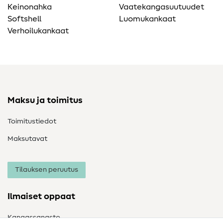
Keinonahka
Vaatekangasuutuudet
Softshell
Luomukankaat
Verhoilukankaat
Maksu ja toimitus
Toimitustiedot
Maksutavat
Tilauksen peruutus
Ilmaiset oppaat
Kangassanasto