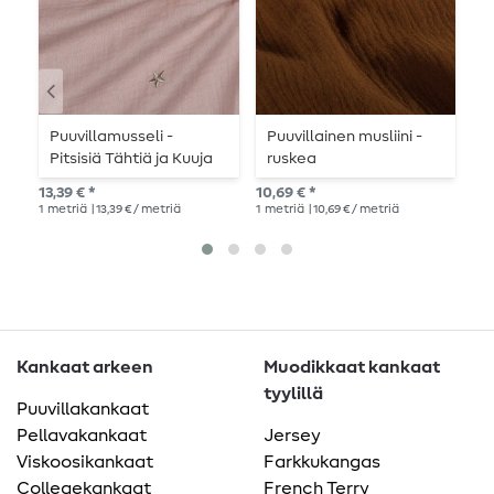
Puuvillamusseli -
Puuvillainen musliini -
P
Pitsisiä Tähtiä ja Kuuja
ruskea
k
Vaaleanpunainen
13,39 € *
10,69 € *
10,
1
metriä
| 13,39 € / metriä
1
metriä
| 10,69 € / metriä
1
me
Kankaat arkeen
Muodikkaat kankaat
tyylillä
Puuvillakankaat
Pellavakankaat
Jersey
Viskoosikankaat
Farkkukangas
Collegekankaat
French Terry