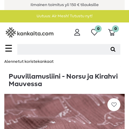
Ilmainen toimitus yli 150 € tilauksille
Uutuus: Air Mesh! Tutustu nyt!
0
0
☰
Alennetut koristekankaat
Puuvillamusliini - Norsu ja Kirahvi
Mauvessa