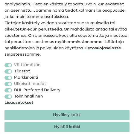
analysointiin. Tietojen käsittely tapahtuu vain, kun evästeet
on asennettu. Jaamme nämä tiedot kolmansille osapuolille,
Yhteystiedot
jotka mainitsemme asetuksissa.
Tietoa omistajanvaihdoksesta
Tietojen käsittely voidaan suorittaa suostumuksella tai
oikeutetun edun perusteella. On mahdollista antaa tai evätä
FAQ
suostumus. On olemassa oikeus olla suostumatta ja muuttaa
tai peruuttaa suostumus myöhemmin. Annamme lisätietoja
Peruutusoikeus
henkilötietojen ja palveluiden käytöstä
Tietosuojaseloste
-
Suosittu
selosteessamme.
Välttämätön
Kankaat
Tilastot
Markkinointi
Ompelutarvikkeet
Ulkoiset mediat
Ale
DHL Preferred Delivery
Toiminnallinen
Lisäasetukset
Hyväksy kaikki
Hylkää kaikki
Yhteystiedot
Tietosuoja
Käyttöehdot