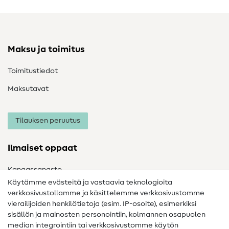
Maksu ja toimitus
Toimitustiedot
Maksutavat
Tilauksen peruutus
Ilmaiset oppaat
Kangassanasto
Käytämme evästeitä ja vastaavia teknologioita
Ompelusanasto
verkkosivustollamme ja käsittelemme verkkosivustomme
vierailijoiden henkilötietoja (esim. IP-osoite), esimerkiksi
Ompeluohjeet
sisällön ja mainosten personointiin, kolmannen osapuolen
median integrointiin tai verkkosivustomme käytön
Apua ja yhteystiedot