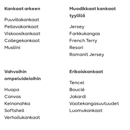
Kankaat arkeen
Muodikkaat kankaat
tyylillä
Puuvillakankaat
Pellavakankaat
Jersey
Viskoosikankaat
Farkkukangas
Collegekankaat
French Terry
Musliini
Resori
Romanit Jersey
Vahvoihin
Erikoiskankaat
ompeluideioihin
Tencel
Huopa
Bouclé
Canvas
Jakardi
Keinonahka
Vaatekangasuutuudet
Softshell
Luomukankaat
Verhoilukankaat