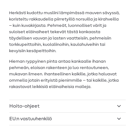
Herkästi kudottu musliini lämpimässä mauven sävyssä,
koristeltu rakkaudella piirretyillä norsuilla ja kirahveilla
– kuin kuvakirjasta. Pehmeät, luonnolliset värit ja
suloiset eläinaiheet tekevät tästä kankaasta
täydellisen vauvan ja lasten vaatteisiin, pehmeisiin
torkkupeittoihin, kuolaliinoihin, kaulahuiveihin tai
kevyisiin kesäpeittoihin.
Hieman ryppyinen pinta antaa kankaalle ihanan
pehmeän, eloisan rakenteen ja luo rentoutuneen,
mukavan ilmeen. Ihanteellinen kaikille, jotka haluavat
ommella jotain erityistä pienimmille – tai kaikille, jotka
rakastavat leikkisiä eläinaiheisia malleja.
Hoito-ohjeet
EU:n vastuuhenkilö