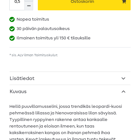
Ostoskoriin
Nopea toimitus
30 päivän palautusoikeus
Ilmainen toimitus yli 150 € tilauksille
* sis. ALV ilman
Toimituskulut
Lisätiedot
Kuvaus
Hellä puuvillamusselini, jossa trendikäs leopardi-kuosi
pehmeässä liilassa ja hienovaraisissa lilan sävyissä.
Tyypillinen ryppyinen rakenne antaa kankaalle
rentoutuneen ja eloisan ilmeen, kun taas
kaksikerroksinen kangas on ihanan pehmeä ihoa
vasten. Kevyt laskeutuvuus ja ilmava tuntu tekevät