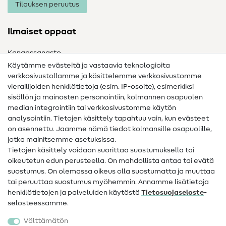
Tilauksen peruutus
Ilmaiset oppaat
Kangassanasto
Käytämme evästeitä ja vastaavia teknologioita
Ompelusanasto
verkkosivustollamme ja käsittelemme verkkosivustomme
vierailijoiden henkilötietoja (esim. IP-osoite), esimerkiksi
Ompeluohjeet
sisällön ja mainosten personointiin, kolmannen osapuolen
Apua ja yhteystiedot
median integrointiin tai verkkosivustomme käytön
analysointiin. Tietojen käsittely tapahtuu vain, kun evästeet
on asennettu. Jaamme nämä tiedot kolmansille osapuolille,
Yhteystiedot
jotka mainitsemme asetuksissa.
Tietoa omistajanvaihdoksesta
Tietojen käsittely voidaan suorittaa suostumuksella tai
oikeutetun edun perusteella. On mahdollista antaa tai evätä
FAQ
suostumus. On olemassa oikeus olla suostumatta ja muuttaa
tai peruuttaa suostumus myöhemmin. Annamme lisätietoja
Peruutusoikeus
henkilötietojen ja palveluiden käytöstä
Tietosuojaseloste
-
Suosittu
selosteessamme.
Välttämätön
Kankaat