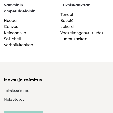
Vahvoihin
Erikoiskankaat
ompeluideioihin
Tencel
Huopa
Bouclé
Canvas
Jakardi
Keinonahka
Vaatekangasuutuudet
Softshell
Luomukankaat
Verhoilukankaat
Maksu ja toimitus
Toimitustiedot
Maksutavat