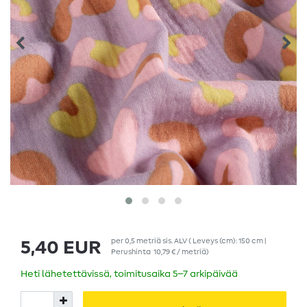
per
0,5
metriä
sis. ALV
( Leveys (cm): 150 cm |
5,40 EUR
Perushinta
10,79 € / metriä
)
Heti lähetettävissä, toimitusaika 5–7 arkipäivää