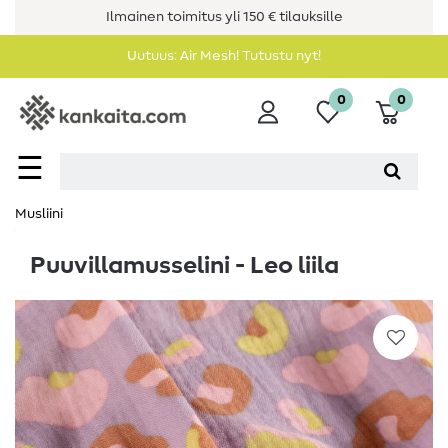
Ilmainen toimitus yli 150 € tilauksille
Uutuus: Air Mesh! Tutustu nyt!
0
0
☰
Musliini
Puuvillamusselini - Leo liila