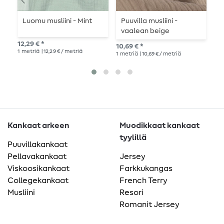
Luomu musliini - Mint
Puuvilla musliini -
P
vaalean beige
li
12,29 € *
10,69 € *
10,
1
metriä
| 12,29 € / metriä
1
metriä
| 10,69 € / metriä
1
me
Kankaat arkeen
Muodikkaat kankaat
tyylillä
Puuvillakankaat
Pellavakankaat
Jersey
Viskoosikankaat
Farkkukangas
Collegekankaat
French Terry
Musliini
Resori
Romanit Jersey