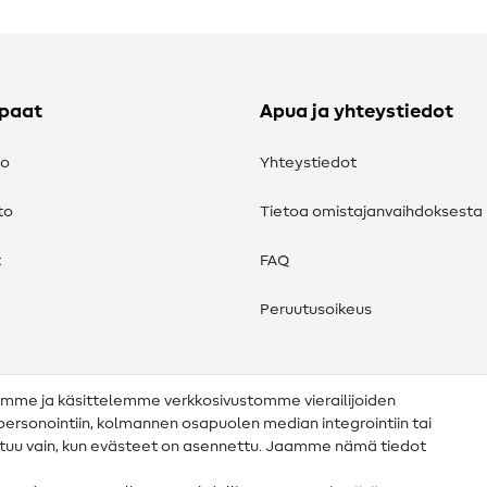
ppaat
Apua ja yhteystiedot
to
Yhteystiedot
to
Tietoa omistajanvaihdoksesta
t
FAQ
Peruutusoikeus
amme ja käsittelemme verkkosivustomme vierailijoiden
n personointiin, kolmannen osapuolen median integrointiin tai
ahtuu vain, kun evästeet on asennettu. Jaamme nämä tiedot