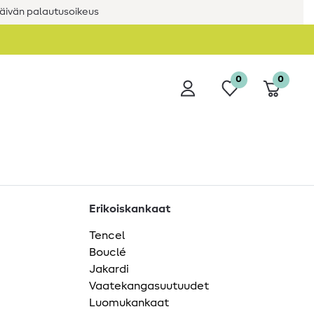
äivän palautusoikeus
0
0
Erikoiskankaat
Tencel
Bouclé
Jakardi
Vaatekangasuutuudet
Luomukankaat