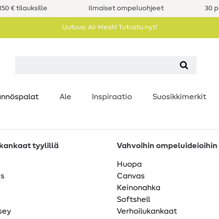
50 € tilauksille
Ilmaiset ompeluohjeet
30 p
Uutuus: Air Mesh! Tutustu nyt!
nnöspalat
Ale
Inspiraatio
Suosikkimerkit
ankaat tyylillä
Vahvoihin ompeluideioihin
Huopa
as
Canvas
Keinonahka
Softshell
sey
Verhoilukankaat