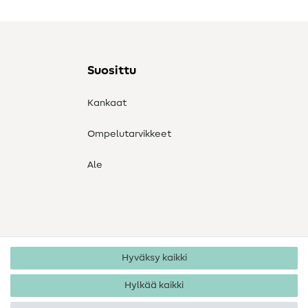
Suosittu
Kankaat
Ompelutarvikkeet
Ale
Hyväksy kaikki
Hylkää kaikki
Tekijänoikeus 2026 SewIY GmbH