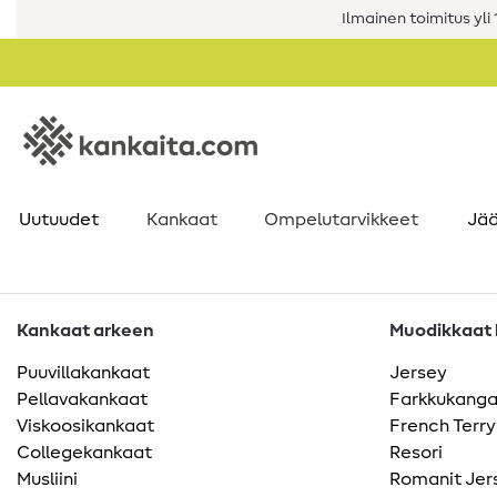
Ilmainen toimitus yli 1
Uutuudet
Kankaat
Ompelutarvikkeet
Jää
Kankaat arkeen
Muodikkaat k
Puuvillakankaat
Jersey
Pellavakankaat
Farkkukang
Viskoosikankaat
French Terry
Collegekankaat
Resori
Musliini
Romanit Jer