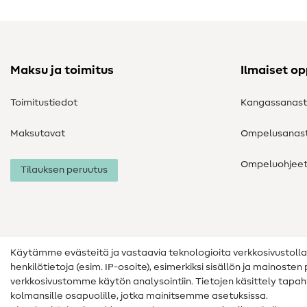
Maksu ja toimitus
Ilmaiset o
Toimitustiedot
Kangassanas
Maksutavat
Ompelusanas
Ompeluohjee
Tilauksen peruutus
Käytämme evästeitä ja vastaavia teknologioita verkkosivustoll
henkilötietoja (esim. IP-osoite), esimerkiksi sisällön ja mainoste
verkkosivustomme käytön analysointiin. Tietojen käsittely tap
kolmansille osapuolille, jotka mainitsemme asetuksissa.
Yhteystiedot
Tietosuoja
Käyttöehdot