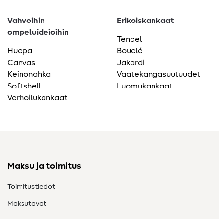
Vahvoihin
Erikoiskankaat
ompeluideioihin
Tencel
Huopa
Bouclé
Canvas
Jakardi
Keinonahka
Vaatekangasuutuudet
Softshell
Luomukankaat
Verhoilukankaat
Maksu ja toimitus
Toimitustiedot
Maksutavat