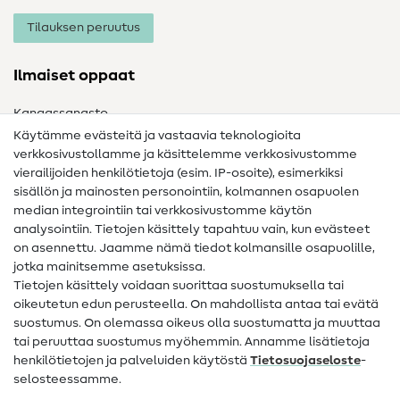
Tilauksen peruutus
Ilmaiset oppaat
Kangassanasto
Käytämme evästeitä ja vastaavia teknologioita
Ompelusanasto
verkkosivustollamme ja käsittelemme verkkosivustomme
vierailijoiden henkilötietoja (esim. IP-osoite), esimerkiksi
Ompeluohjeet
sisällön ja mainosten personointiin, kolmannen osapuolen
median integrointiin tai verkkosivustomme käytön
Apua ja yhteystiedot
analysointiin. Tietojen käsittely tapahtuu vain, kun evästeet
on asennettu. Jaamme nämä tiedot kolmansille osapuolille,
Yhteystiedot
jotka mainitsemme asetuksissa.
Tietoa omistajanvaihdoksesta
Tietojen käsittely voidaan suorittaa suostumuksella tai
oikeutetun edun perusteella. On mahdollista antaa tai evätä
FAQ
suostumus. On olemassa oikeus olla suostumatta ja muuttaa
tai peruuttaa suostumus myöhemmin. Annamme lisätietoja
Peruutusoikeus
henkilötietojen ja palveluiden käytöstä
Tietosuojaseloste
-
Suosittu
selosteessamme.