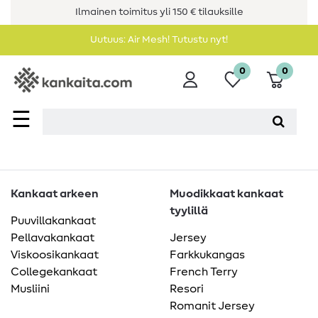
Ilmainen toimitus yli 150 € tilauksille
Uutuus: Air Mesh! Tutustu nyt!
0
0
☰
Kankaat arkeen
Muodikkaat kankaat
tyylillä
Puuvillakankaat
Pellavakankaat
Jersey
Viskoosikankaat
Farkkukangas
Collegekankaat
French Terry
Musliini
Resori
Romanit Jersey