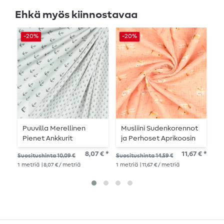
Ehkä myös kiinnostavaa
-20%
-20%
-
Puuvilla Merellinen
Musliini Sudenkorennot
P
Pienet Ankkurit
ja Perhoset Aprikoosin
k
Vaaleanharmaa
Sävyllä Digitaalinen
8,07 € *
11,67 € *
Suositushinta 10,09 €
Suositushinta 14,59 €
Suo
Valkoisella
1
metriä
| 8,07 € / metriä
1
metriä
| 11,67 € / metriä
1
me