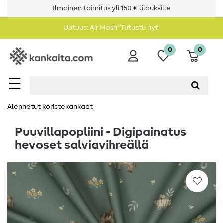
Ilmainen toimitus yli 150 € tilauksille
Uutuus: Air Mesh! Tutustu nyt!
0
0
☰
Alennetut koristekankaat
Puuvillapopliini - Digipainatus
hevoset salviavihreällä