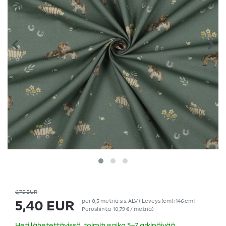
6,75 EUR
per
0,5
metriä
sis. ALV
( Leveys (cm): 146 cm |
5,40 EUR
Perushinta
10,79 € / metriä
)
Heti lähetettävissä, toimitusaika 5–7 arkipäivää