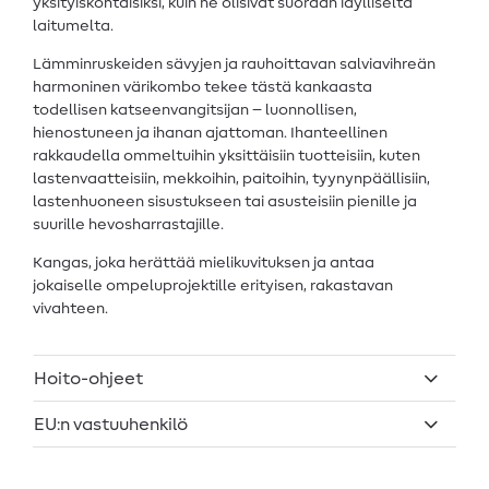
yksityiskohtaisiksi, kuin ne olisivat suoraan idylliseltä
laitumelta.
Lämminruskeiden sävyjen ja rauhoittavan salviavihreän
harmoninen värikombo tekee tästä kankaasta
todellisen katseenvangitsijan – luonnollisen,
hienostuneen ja ihanan ajattoman. Ihanteellinen
rakkaudella ommeltuihin yksittäisiin tuotteisiin, kuten
lastenvaatteisiin, mekkoihin, paitoihin, tyynynpäällisiin,
lastenhuoneen sisustukseen tai asusteisiin pienille ja
suurille hevosharrastajille.
Kangas, joka herättää mielikuvituksen ja antaa
jokaiselle ompeluprojektille erityisen, rakastavan
vivahteen.
Hoito-ohjeet
EU:n vastuuhenkilö