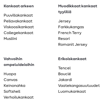
Kankaat arkeen
Muodikkaat kankaat
tyylillä
Puuvillakankaat
Pellavakankaat
Jersey
Viskoosikankaat
Farkkukangas
Collegekankaat
French Terry
Musliini
Resori
Romanit Jersey
Vahvoihin
Erikoiskankaat
ompeluideioihin
Tencel
Huopa
Bouclé
Canvas
Jakardi
Keinonahka
Vaatekangasuutuudet
Softshell
Luomukankaat
Verhoilukankaat