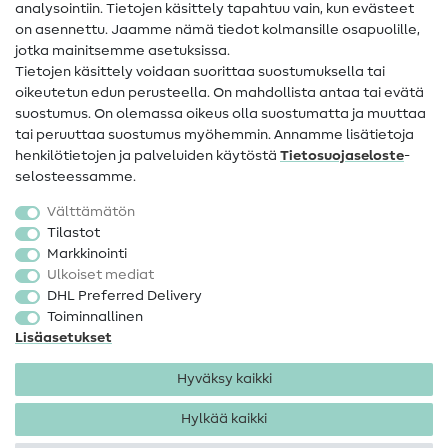
analysointiin. Tietojen käsittely tapahtuu vain, kun evästeet
on asennettu. Jaamme nämä tiedot kolmansille osapuolille,
Yhteystiedot
jotka mainitsemme asetuksissa.
Tietoa omistajanvaihdoksesta
Tietojen käsittely voidaan suorittaa suostumuksella tai
oikeutetun edun perusteella. On mahdollista antaa tai evätä
FAQ
suostumus. On olemassa oikeus olla suostumatta ja muuttaa
tai peruuttaa suostumus myöhemmin. Annamme lisätietoja
Peruutusoikeus
henkilötietojen ja palveluiden käytöstä
Tietosuojaseloste
-
Suosittu
selosteessamme.
Välttämätön
Kankaat
Tilastot
Markkinointi
Ompelutarvikkeet
Ulkoiset mediat
Ale
DHL Preferred Delivery
Toiminnallinen
Lisäasetukset
Hyväksy kaikki
Hylkää kaikki
Yhteystiedot
Tietosuoja
Käyttöehdot
Peruutusoikeus