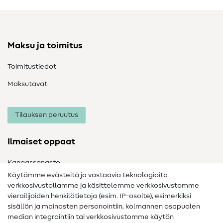
Maksu ja toimitus
Toimitustiedot
Maksutavat
Tilauksen peruutus
Ilmaiset oppaat
Kangassanasto
Käytämme evästeitä ja vastaavia teknologioita
Ompelusanasto
verkkosivustollamme ja käsittelemme verkkosivustomme
vierailijoiden henkilötietoja (esim. IP-osoite), esimerkiksi
Ompeluohjeet
sisällön ja mainosten personointiin, kolmannen osapuolen
Apua ja yhteystiedot
median integrointiin tai verkkosivustomme käytön