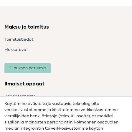
Maksu ja toimitus
Toimitustiedot
Maksutavat
Tilauksen peruutus
Ilmaiset oppaat
Kangassanasto
Käytämme evästeitä ja vastaavia teknologioita
Ompelusanasto
verkkosivustollamme ja käsittelemme verkkosivustomme
vierailijoiden henkilötietoja (esim. IP-osoite), esimerkiksi
Ompeluohjeet
sisällön ja mainosten personointiin, kolmannen osapuolen
Apua ja yhteystiedot
median integrointiin tai verkkosivustomme käytön