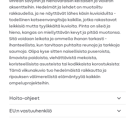
vihreän sävyihin ja hienovaraisiin keltaisen ja violetin
aksentteihin. Hedelmät ja lehdet on muotoiltu
rakkaudella, ja ne näyttävät lähes käsin kuvioiduilta -
todellinen katseenvangitsija kaikille, jotka rakastavat
leikkisiä mutta tyylikkäitä kuvioita. Pinta on sileä ja
hieno, kangas on miellyttävän kevyt ja pitää muotonsa.
Sitä voidaan leikata ja ommella ihanan tarkasti -
ihanteellista, kun tarvitaan puhtaita reunoja ja tarkkoja
saumoja. Olipa kyse sitten naisellisista puseroista,
ilmavista paidoista, viehättävistä mekoista,
koristeellisista asusteista tai kodikkaista korostuksista:
Tämä viikunakuvio tuo hedelmäistä raikkautta ja
ripauksen välimerellistä elämäntyyliä kaikkiin
ompeluprojekteihin.
Hoito-ohjeet
EU:n vastuuhenkilö