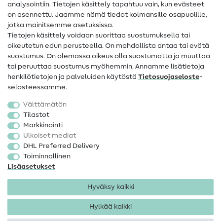
analysointiin. Tietojen käsittely tapahtuu vain, kun evästeet
on asennettu. Jaamme nämä tiedot kolmansille osapuolille,
Yhteystiedot
jotka mainitsemme asetuksissa.
Tietoa omistajanvaihdoksesta
Tietojen käsittely voidaan suorittaa suostumuksella tai
oikeutetun edun perusteella. On mahdollista antaa tai evätä
FAQ
suostumus. On olemassa oikeus olla suostumatta ja muuttaa
tai peruuttaa suostumus myöhemmin. Annamme lisätietoja
Peruutusoikeus
henkilötietojen ja palveluiden käytöstä
Tietosuojaseloste
-
Suosittu
selosteessamme.
Välttämätön
Kankaat
Tilastot
Markkinointi
Ompelutarvikkeet
Ulkoiset mediat
Ale
DHL Preferred Delivery
Toiminnallinen
Lisäasetukset
Hyväksy kaikki
Hylkää kaikki
Yhteystiedot
Tietosuoja
Käyttöehdot
Peruutusoikeus