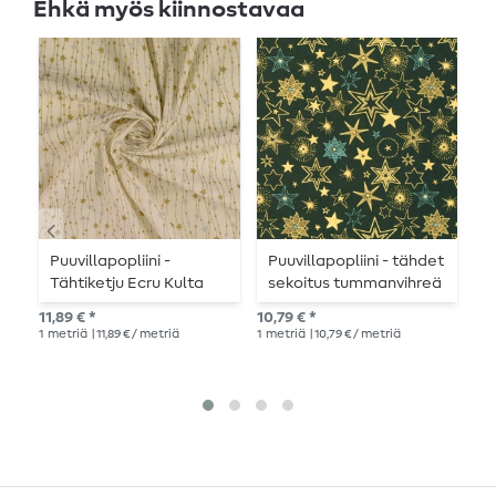
Ehkä myös kiinnostavaa
Puuvillapopliini -
Puuvillapopliini - tähdet
P
Tähtiketju Ecru Kulta
sekoitus tummanvihreä
p
Hopea
kultainen
l
11,89 € *
10,79 € *
10,
1
metriä
| 11,89 € / metriä
1
metriä
| 10,79 € / metriä
1
me