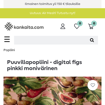
Ilmainen toimitus yli 150 € tilauksille
Uutuus: Air Mesh! Tutustu nyt!
0
0
☰
Popliini
Puuvillapopliini - digital figs
pinkki monivärinen