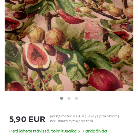
per
0,5
metriä
sis. ALV
( Leveys (cm): 141 cm |
5,90 EUR
Perushinta
11,79 € / metriä
)
Heti lähetettävissä, toimitusaika 5–7 arkipäivää