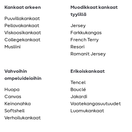
Kankaat arkeen
Muodikkaat kankaat
tyylillä
Puuvillakankaat
Pellavakankaat
Jersey
Viskoosikankaat
Farkkukangas
Collegekankaat
French Terry
Musliini
Resori
Romanit Jersey
Vahvoihin
Erikoiskankaat
ompeluideioihin
Tencel
Huopa
Bouclé
Canvas
Jakardi
Keinonahka
Vaatekangasuutuudet
Softshell
Luomukankaat
Verhoilukankaat