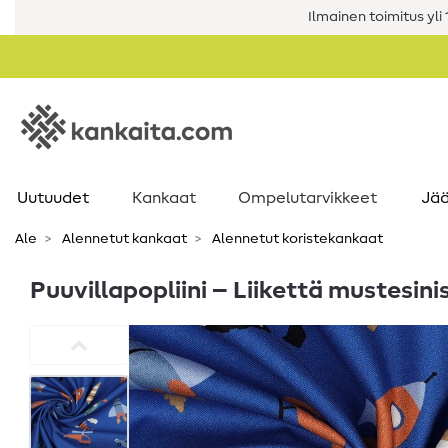
Ilmainen toimitus yli 1
Uutuudet
Kankaat
Ompelutarvikkeet
Jää
Ale
Alennetut kankaat
Alennetut koristekankaat
Puuvillapopliini – Liikettä mustesini