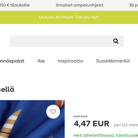
50 € tilauksille
Ilmaiset ompeluohjeet
30 p
Uutuus: Air Mesh! Tutustu nyt!
nnöspalat
Ale
Inspiraatio
Suosikkimerkit
sellä
5,60 EUR
4,47 EUR
per
0,5
met
Heti lähetettävissä, toimitusai