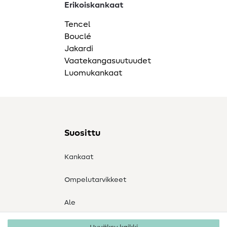
Erikoiskankaat
Tencel
Bouclé
Jakardi
Vaatekangasuutuudet
Luomukankaat
Suosittu
Kankaat
Ompelutarvikkeet
Ale