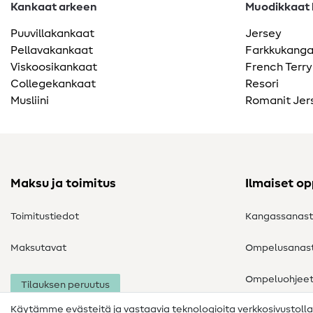
Kankaat arkeen
Muodikkaat k
Puuvillakankaat
Jersey
Pellavakankaat
Farkkukang
Viskoosikankaat
French Terry
Collegekankaat
Resori
Musliini
Romanit Jer
Maksu ja toimitus
Ilmaiset o
Toimitustiedot
Kangassanas
Maksutavat
Ompelusanas
Ompeluohjee
Tilauksen peruutus
Käytämme evästeitä ja vastaavia teknologioita verkkosivustoll