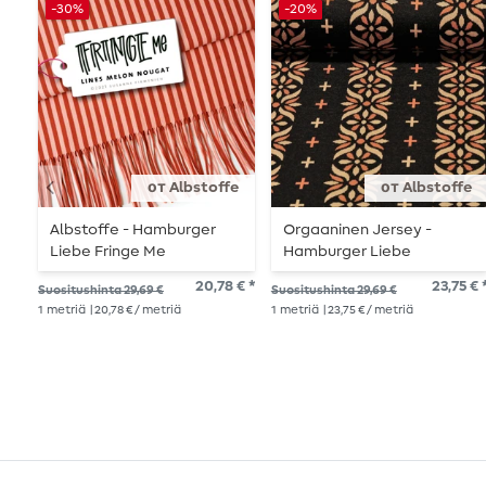
-30%
-20%
от Albstoffe
от Albstoffe
Albstoffe - Hamburger
Orgaaninen Jersey -
Liebe Fringe Me
Hamburger Liebe
puuvillalinjat Melon
Evermore Flourish
20,78 € *
23,75 € 
Suositushinta 29,69 €
Suositushinta 29,69 €
Nougat
Jacquard Musta
1
metriä
| 20,78 € / metriä
1
metriä
| 23,75 € / metriä