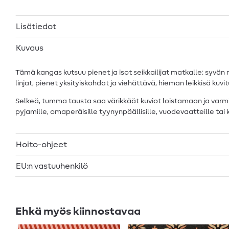
Lisätiedot
Kuvaus
Tämä kangas kutsuu pienet ja isot seikkailijat matkalle: syvän mu
linjat, pienet yksityiskohdat ja viehättävä, hieman leikkisä kuvi
Selkeä, tumma tausta saa värikkäät kuviot loistamaan ja varmis
pyjamille, omaperäisille tyynynpäällisille, vuodevaatteille tai k
Hoito-ohjeet
EU:n vastuuhenkilö
Ehkä myös kiinnostavaa