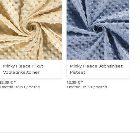
-
Minky Fleece Pilkut
Minky Fleece Jäänsiniset
P
Vaaleankeltainen
Pisteet
A
12,39 € *
12,39 € *
Suo
1
metriä
| 12,39 € / metriä
1
metriä
| 12,39 € / metriä
1
me