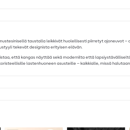
stesinisellä taustalla leikkivät huolellisesti piirretyt ajoneuvot – a
tustyyli tekevät designista erityisen elävän.
taa, että kangas näyttää sekä modernilta että lapsiystävälliseltä. 
oristeellisille lastenhuoneen asusteille – kaikkialle, missä halutaan 