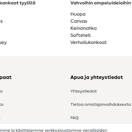
ankaat tyylillä
Vahvoihin ompeluideioihin
Huopa
as
Canvas
Keinonahka
Softshell
sey
Verhoilukankaat
ppaat
Apua ja yhteystiedot
to
Yhteystiedot
to
Tietoa omistajanvaihdoksesta
t
FAQ
amme ja käsittelemme verkkosivustomme vierailijoiden
Peruutusoikeus