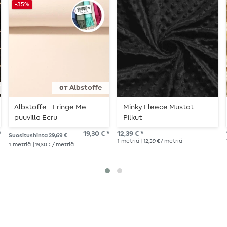
-35%
от Albstoffe
Albstoffe - Fringe Me
Minky Fleece Mustat
puuvilla Ecru
Pilkut
*
19,30 € *
12,39 € *
Suositushinta 29,69 €
1
metriä
| 12,39 € / metriä
1
metriä
| 19,30 € / metriä