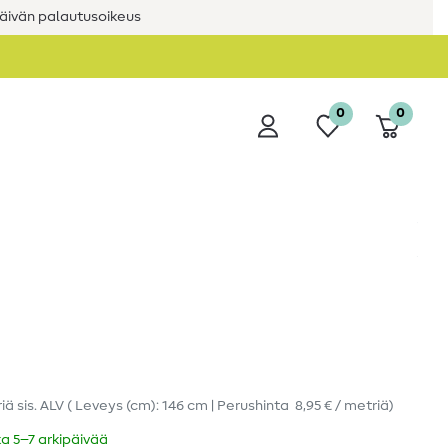
äivän palautusoikeus
0
0
riä
sis. ALV
( Leveys (cm): 146 cm | Perushinta
8,95 € / metriä
)
ka 5–7 arkipäivää