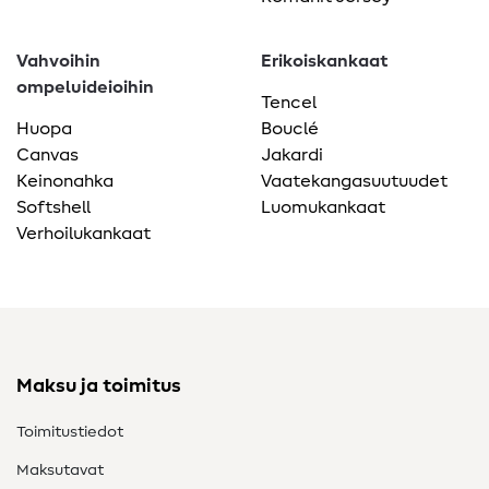
Vahvoihin
Erikoiskankaat
ompeluideioihin
Tencel
Huopa
Bouclé
Canvas
Jakardi
Keinonahka
Vaatekangasuutuudet
Softshell
Luomukankaat
Verhoilukankaat
Maksu ja toimitus
Toimitustiedot
Maksutavat