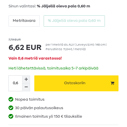
Sinun valintasi:
% Jäljellä oleva pala 0,60 m
Metritavara
% Jäljellä oleva pala 0,60 m
7,79 EUR
per
1
metriä
sis. ALV
( Leveys (cm): 148 cm |
6,62 EUR
Perushinta
11,04 € / metriä
)
Vain 0,6 metriä varastossa!
Heti lähetettävissä, toimitusaika 5–7 arkipäivää
Ostoskoriin
Nopea toimitus
30 päivän palautusoikeus
Ilmainen toimitus yli 150 € tilauksille