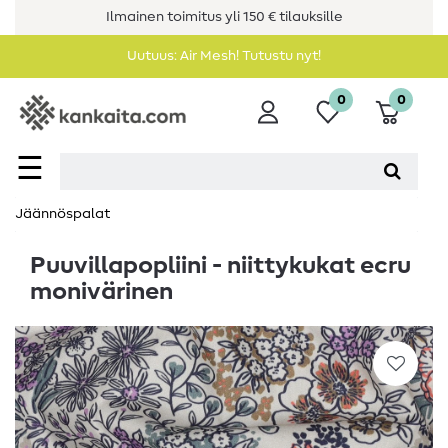
Ilmainen toimitus yli 150 € tilauksille
Uutuus: Air Mesh! Tutustu nyt!
0
0
☰
Jäännöspalat
Puuvillapopliini - niittykukat ecru
monivärinen