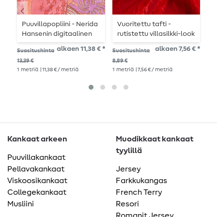
Puuvillapopliini - Nerida
Vuoritettu tafti -
V
Hansenin digitaalinen
rutistettu villasilkki-look
t
painatus Creatures Pink
punainen
alkaen 11,38 € *
alkaen 7,56 € *
Suositushinta
Suositushinta
Suo
(Vaaleanpunaiset
1
me
13,39 €
8,89 €
olennot)
1
metriä
| 11,38 € / metriä
1
metriä
| 7,56 € / metriä
Kankaat arkeen
Muodikkaat kankaat
tyylillä
Puuvillakankaat
Pellavakankaat
Jersey
Viskoosikankaat
Farkkukangas
Collegekankaat
French Terry
Musliini
Resori
Romanit Jersey