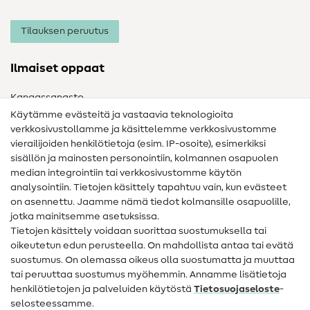
Tilauksen peruutus
Ilmaiset oppaat
Kangassanasto
Käytämme evästeitä ja vastaavia teknologioita
Ompelusanasto
verkkosivustollamme ja käsittelemme verkkosivustomme
vierailijoiden henkilötietoja (esim. IP-osoite), esimerkiksi
Ompeluohjeet
sisällön ja mainosten personointiin, kolmannen osapuolen
median integrointiin tai verkkosivustomme käytön
Apua ja yhteystiedot
analysointiin. Tietojen käsittely tapahtuu vain, kun evästeet
on asennettu. Jaamme nämä tiedot kolmansille osapuolille,
Yhteystiedot
jotka mainitsemme asetuksissa.
Tietoa omistajanvaihdoksesta
Tietojen käsittely voidaan suorittaa suostumuksella tai
oikeutetun edun perusteella. On mahdollista antaa tai evätä
FAQ
suostumus. On olemassa oikeus olla suostumatta ja muuttaa
tai peruuttaa suostumus myöhemmin. Annamme lisätietoja
Peruutusoikeus
henkilötietojen ja palveluiden käytöstä
Tietosuojaseloste
-
Suosittu
selosteessamme.