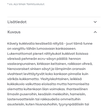
* sis. ALV ilman
Toimituskulut
Lisätiedot
Kuvaus
Kävely kukkivalla kesäisellä niityllä - juuri tämä tunne
on vangittu tähän lumoavaan kankaaseen.
Lukemattomat pienet niittykukat kukkivat iloisissa
väreissä pehmeän ecru-sävyn päällä: hennon
vaaleanpunainen, kirkkaan keltainen, raikkaan vihreä,
hienovaraiset sinisen sävyt ja lämpimän oranssin
vivahteet levittäytyvät koko kankaan pinnalle kuin
värikäs kukkamatto. Yksityiskohtainen, leikkisä
kukkakuvio vaikuttaa eloisalta mutta harmoniselta
olematta kuitenkaan liian voimakas. Ihanteellinen
ilmaviin puseroihin, kesäisiin mekkoihin, hameisiin,
lastenvaatteisiin tai rakkaudella ommeltuihin
asusteisiin, kuten hiusnauhoihin, tyynynpäällisiin tai