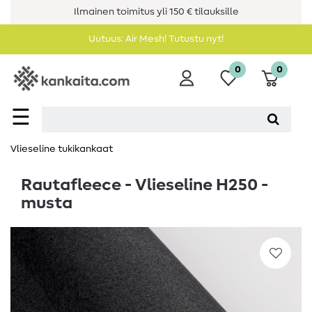
Ilmainen toimitus yli 150 € tilauksille
Uutuus: Air Mesh! Tutustu nyt!
0
0
☰
Vlieseline tukikankaat
Rautafleece - Vlieseline H250 -
musta