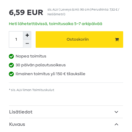
sis. ALV
( Leveys (cm): 90 cm | Perushinta
7,32 € /
6,59 EUR
Neliömetri
)
Heti lähetettävissä, toimitusaika 5–7 arkipäivää
Ostoskoriin
Nopea toimitus
30 päivän palautusoikeus
Ilmainen toimitus yli 150 € tilauksille
* sis. ALV ilman
Toimituskulut
Lisätiedot
Kuvaus