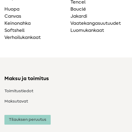
Tencel
Huopa
Bouclé
Canvas
Jakardi
Keinonahka
Vaatekangasuutuudet
Softshell
Luomukankaat
Verhoilukankaat
Maksu ja toimitus
Toimitustiedot
Maksutavat
Tilauksen peruutus