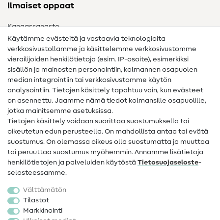
Ilmaiset oppaat
Kangassanasto
Käytämme evästeitä ja vastaavia teknologioita
Ompelusanasto
verkkosivustollamme ja käsittelemme verkkosivustomme
vierailijoiden henkilötietoja (esim. IP-osoite), esimerkiksi
Ompeluohjeet
sisällön ja mainosten personointiin, kolmannen osapuolen
Apua ja yhteystiedot
median integrointiin tai verkkosivustomme käytön
analysointiin. Tietojen käsittely tapahtuu vain, kun evästeet
on asennettu. Jaamme nämä tiedot kolmansille osapuolille,
Yhteystiedot
jotka mainitsemme asetuksissa.
Tietoa omistajanvaihdoksesta
Tietojen käsittely voidaan suorittaa suostumuksella tai
oikeutetun edun perusteella. On mahdollista antaa tai evätä
FAQ
suostumus. On olemassa oikeus olla suostumatta ja muuttaa
tai peruuttaa suostumus myöhemmin. Annamme lisätietoja
Peruutusoikeus
henkilötietojen ja palveluiden käytöstä
Tietosuojaseloste
-
Suosittu
selosteessamme.
Välttämätön
Kankaat
Tilastot
Markkinointi
Ompelutarvikkeet