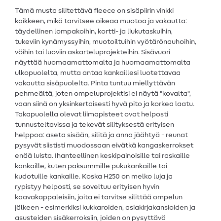
Tämä musta silitettävä fleece on sisäpiirin vinkki
kaikkeen, mikä tarvitsee oikeaa muotoa ja vakautta:
täydellinen lompakoihin, kortti- ja liukutaskuihin,
tukeviin kynämyssyihin, muotoiltuihin vyötärönauhoihin,
vöihin tai luoviin askarteluprojekteihin. Sisävuori
näyttää huomaamattomalta ja huomaamattomalta
ulkopuolelta, mutta antaa kankaillesi luotettavaa
vakautta sisäpuolelta. Pinta tuntuu miellyttävän
pehmeältä, joten ompeluprojektisi ei näytä "kovalta",
vaan siinä on yksinkertaisesti hyvä pito ja korkea laatu.
Takapuolella olevat liimapisteet ovat helposti
tunnusteltavissa ja tekevät silityksestä erityisen
helppoa: aseta sisään, silitä ja anna jäähtyä - reunat
pysyvät siististi muodossaan eivätkä kangaskerrokset
enää luista. Ihanteellinen keskipainoisille tai raskaille
kankaille, kuten paksummille pukukankaille tai
kudotuille kankaille. Koska H250 on melko luja ja
rypistyy helposti, se soveltuu erityisen hyvin
kaavakappaleisiin, joita ei tarvitse silittää ompelun
jälkeen - esimerkiksi kukkaroiden, asiakirjakansioiden ja
asusteiden sisäkerroksiin, joiden on pysyttävä