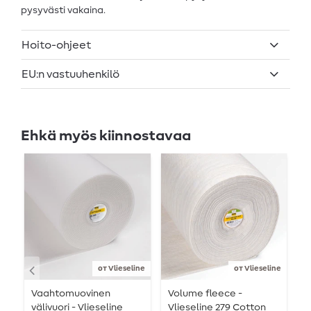
pysyvästi vakaina.
Hoito-ohjeet
EU:n vastuuhenkilö
Ehkä myös kiinnostavaa
от Vlieseline
от Vlieseline
Vaahtomuovinen
Volume fleece -
S
välivuori - Vlieseline
Vlieseline 279 Cotton
v