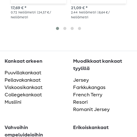
Style-Vil valkoinen
Mix 80/20
17,69 € *
21,09 € *
18,
metritavarana -
0.72
Neliömetri
| 24,57 € /
2.44
Neliömetri
| 8,64 € /
0.9
Vlieseline 279 Cotton
Neliömetri
Neliömetri
Nel
Mix 80/20
metritavarana
Kankaat arkeen
Muodikkaat kankaat
tyylillä
Puuvillakankaat
Pellavakankaat
Jersey
Viskoosikankaat
Farkkukangas
Collegekankaat
French Terry
Musliini
Resori
Romanit Jersey
Vahvoihin
Erikoiskankaat
ompeluideioihin