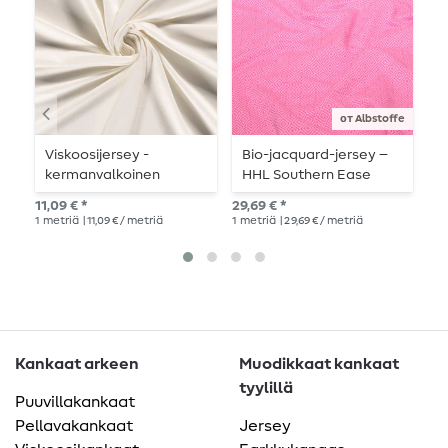
от Albstoffe
Viskoosijersey -
Bio-jacquard-jersey –
Y
kermanvalkoinen
HHL Southern Ease
V
Mosaic Knit 3D
V
11,09 € *
29,69 € *
8,9
vaaleanpunainen
1
metriä
| 11,09 € / metriä
1
metriä
| 29,69 € / metriä
1
me
Kankaat arkeen
Muodikkaat kankaat
tyylillä
Puuvillakankaat
Pellavakankaat
Jersey