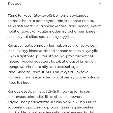
Kuvaus
Tämä lankavärjätty leveäribbinen jerseykangas
hurmaa ihanalla pehmeydellään ja hienostuneella,
selkeästi erottuvalla ribbirakenteellaan. Hienot, leveät
ribbit antavat kankaalle modernin, rauhallisen ilmeen,
joka on yhtä aikaa sporttinen ja tyylikäs.
Kuvassa näet pehmeän, kermaisen vaniljanvalkoisen,
joka levittyy hienovaraisesti hennon roosan sävyn ylle
– kaksi ajatonta, puuterista sävyä, jotka tuovat heti
mieleen vauvanvaatteet, kotoisat oloasut ja rennon
loungewearin. Pinta näyttää tasaiselta ja
laadukkaalta, laskeutuvuus on kevyt ja juokseva –
ihanteellinen mukaviin lempivaatteisiin, joita ei haluaisi
riisua lainkaan.
Kangas asettuu miellyttävästi ihoa vasten ja sen
joustavuus tekee siitä liikkeisiin mukautuvan.
Täydellinen perusvaatteisiin niin pienille kuin suurille:
toppeihin, t-paitoihin ja pitkähihaisiin, leggingseihin,
shortseihin ja mukaviin housuihin sekä vauvan bodyihin,