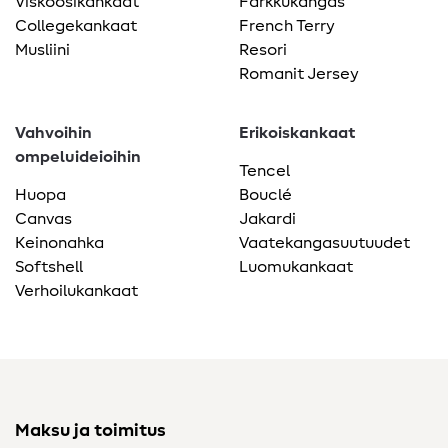
Viskoosikankaat
Farkkukangas
Collegekankaat
French Terry
Musliini
Resori
Romanit Jersey
Vahvoihin
Erikoiskankaat
ompeluideioihin
Tencel
Huopa
Bouclé
Canvas
Jakardi
Keinonahka
Vaatekangasuutuudet
Softshell
Luomukankaat
Verhoilukankaat
Maksu ja toimitus