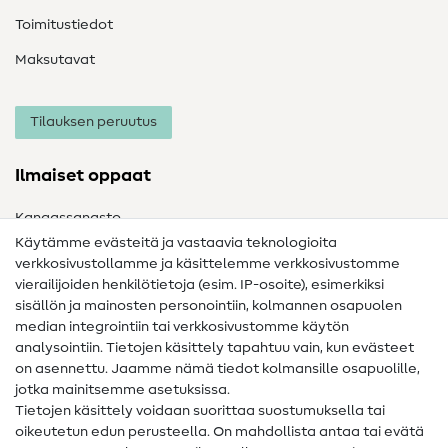
Toimitustiedot
Maksutavat
Tilauksen peruutus
Ilmaiset oppaat
Kangassanasto
Käytämme evästeitä ja vastaavia teknologioita
Ompelusanasto
verkkosivustollamme ja käsittelemme verkkosivustomme
vierailijoiden henkilötietoja (esim. IP-osoite), esimerkiksi
Ompeluohjeet
sisällön ja mainosten personointiin, kolmannen osapuolen
median integrointiin tai verkkosivustomme käytön
Apua ja yhteystiedot
analysointiin. Tietojen käsittely tapahtuu vain, kun evästeet
on asennettu. Jaamme nämä tiedot kolmansille osapuolille,
Yhteystiedot
jotka mainitsemme asetuksissa.
Tietoa omistajanvaihdoksesta
Tietojen käsittely voidaan suorittaa suostumuksella tai
oikeutetun edun perusteella. On mahdollista antaa tai evätä
FAQ