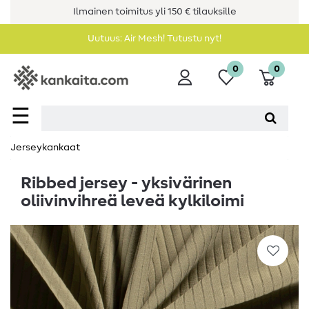
Ilmainen toimitus yli 150 € tilauksille
Uutuus: Air Mesh! Tutustu nyt!
0
0
☰
Jerseykankaat
Ribbed jersey - yksivärinen
oliivinvihreä leveä kylkiloimi