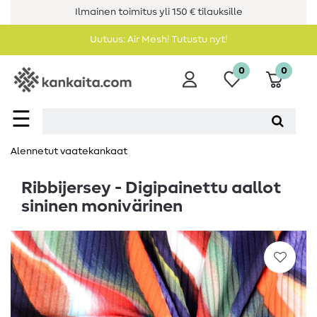
Ilmainen toimitus yli 150 € tilauksille
Uutuus: Air Mesh! Tutustu nyt!
0
0
☰
Alennetut vaatekankaat
Ribbijersey - Digipainettu aallot
sininen monivärinen