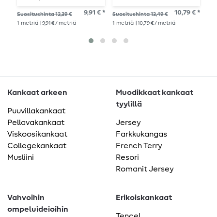
9,91 € *
10,79 € *
Suositushinta 12,39 €
Suositushinta 13,49 €
Suo
1
metriä
| 9,91 € / metriä
1
metriä
| 10,79 € / metriä
1
me
Kankaat arkeen
Muodikkaat kankaat
tyylillä
Puuvillakankaat
Pellavakankaat
Jersey
Viskoosikankaat
Farkkukangas
Collegekankaat
French Terry
Musliini
Resori
Romanit Jersey
Vahvoihin
Erikoiskankaat
ompeluideioihin
Tencel