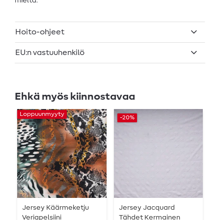
mieltä.
Hoito-ohjeet
EU:n vastuuhenkilö
Ehkä myös kiinnostavaa
Loppuunmyyty
-20%
-
Jersey Käärmeketju
Jersey Jacquard
J
Veriapelsiini
Tähdet Kermainen
M