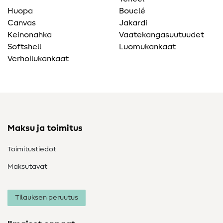
Huopa
Bouclé
Canvas
Jakardi
Keinonahka
Vaatekangasuutuudet
Softshell
Luomukankaat
Verhoilukankaat
Maksu ja toimitus
Toimitustiedot
Maksutavat
Tilauksen peruutus