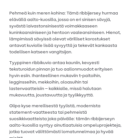
Pehmeä kuin meren kohina: Tämä ribbijersey hurmaa
elävällä aalto-kuosilla, jossa on eri sinisen sävyjä,
syvästä laivastonsinisestä voimakkaaseen
kuninkaansiniseen ja hentoon vaaleansiniseen. Hienot,
lämpimissä sävyissä olevat värilliset korostukset
antavat kuviolle lisää syvyyttä ja tekevät kankaasta
todellisen katseen vangitsijan.
Tyyppinen ribbikuvio antaa kauniin, kevyesti
teksturoidun pinnan ja tuo aallonmuodot erityisen
hyvin esiin. Ihanteellinen mukaviin t-paitoihin,
legginsseihin, mekkoihin, oloasuihin tai
lastenvaatteisiin – kaikkialle, missä halutaan
mukavuutta, joustavuutta ja tyylikkyyttä.
Olipa kyse merellisestä tyylistä, modernista
statement-vaatteesta tai pehmeistä
suosikkivaatteista joka päivälle: tämän ribbijerseyn
aalto-kuosilla syntyy ainutlaatuisia ompeluprojekteja,
jotka tuovat välittömästi lomatunnelmaa ja hyvää