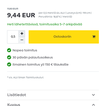
11,80 EUR
per
0,5
metriä
sis. ALV
( Leveys (cm): 119 cm |
9,44 EUR
Perushinta
18,87 € / metriä
)
Heti lähetettävissä, toimitusaika 5–7 arkipäivää
Ostoskoriin
Nopea toimitus
30 päivän palautusoikeus
Ilmainen toimitus yli 150 € tilauksille
* sis. ALV ilman
Toimituskulut
Lisätiedot
Kuvaus