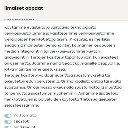
Ilmaiset oppaat
Kangassanasto
Käytämme evästeitä ja vastaavia teknologioita
Ompelusanasto
verkkosivustollamme ja käsittelemme verkkosivustomme
vierailijoiden henkilötietoja (esim. IP-osoite), esimerkiksi
Ompeluohjeet
sisällön ja mainosten personointiin, kolmannen osapuolen
Apua ja yhteystiedot
median integrointiin tai verkkosivustomme käytön
analysointiin. Tietojen käsittely tapahtuu vain, kun evästeet
on asennettu. Jaamme nämä tiedot kolmansille osapuolille,
Yhteystiedot
jotka mainitsemme asetuksissa.
Tietoa omistajanvaihdoksesta
Tietojen käsittely voidaan suorittaa suostumuksella tai
oikeutetun edun perusteella. On mahdollista antaa tai evätä
FAQ
suostumus. On olemassa oikeus olla suostumatta ja muuttaa
tai peruuttaa suostumus myöhemmin. Annamme lisätietoja
Peruutusoikeus
henkilötietojen ja palveluiden käytöstä
Tietosuojaseloste
-
Suosittu
selosteessamme.
Välttämätön
Kankaat
Tilastot
Markkinointi
Ompelutarvikkeet