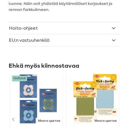
luonne. Näin voit yhdistää käytännölliset korjaukset ja
rennon farkkuilmeen.
Hoito-ohjeet
EU:n vastuuhenkilö
Ehkä myös kiinnostavaa
Uutuus
Много цветов
Много цветов