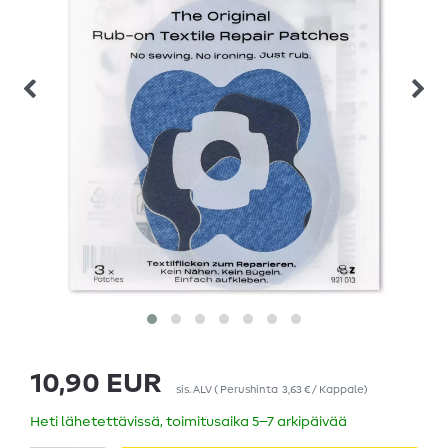
10,90 EUR
sis. ALV
(
Perushinta
3,63 € / Kappale
)
Heti lähetettävissä, toimitusaika 5–7 arkipäivää