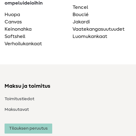
ompeluideioihin
Tencel
Huopa
Bouclé
Canvas
Jakardi
Keinonahka
Vaatekangasuutuudet
Softshell
Luomukankaat
Verhoilukankaat
Maksu ja toimitus
Toimitustiedot
Maksutavat
Tilauksen peruutus