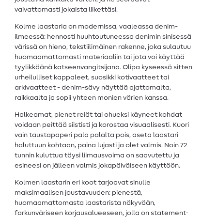
vaivattomasti jokaista liikettäsi.
Kolme laastaria on modernissa, vaaleassa denim-
ilmeessä: hennosti huuhtoutuneessa denimin sinisessä
värissä on hieno, tekstiilimäinen rakenne, joka sulautuu
huomaamattomasti materiaaliin tai jota voi käyttää
tyylikkäänä katseenvangitsijana. Olipa kyseessä sitten
urheilulliset kappaleet, suosikki kotivaatteet tai
arkivaatteet - denim-sävy näyttää ajattomalta,
raikkaalta ja sopii yhteen monien värien kanssa.
Halkeamat, pienet reiät tai ohueksi käyneet kohdat
voidaan peittää siististi ja korostaa visuaalisesti. Kuori
vain taustapaperi pala palalta pois, aseta laastari
haluttuun kohtaan, paina lujasti ja olet valmis. Noin 72
tunnin kuluttua täysi liimausvoima on saavutettu ja
esineesi on jälleen valmis jokapäiväiseen käyttöön.
Kolmen laastarin eri koot tarjoavat sinulle
maksimaalisen joustavuuden: pienestä,
huomaamattomasta laastarista näkyvään,
farkunväriseen korjausalueeseen, jolla on statement-