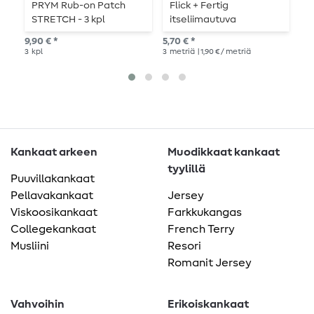
PRYM Rub-on Patch
Flick + Fertig
M
STRETCH - 3 kpl
itseliimautuva
l
korjauslaastari 5,8 x 25
9,90 € *
5,70 € *
5,9
cm
3
kpl
3
metriä
| 1,90 € / metriä
2
K
Kankaat arkeen
Muodikkaat kankaat
tyylillä
Puuvillakankaat
Pellavakankaat
Jersey
Viskoosikankaat
Farkkukangas
Collegekankaat
French Terry
Musliini
Resori
Romanit Jersey
Vahvoihin
Erikoiskankaat