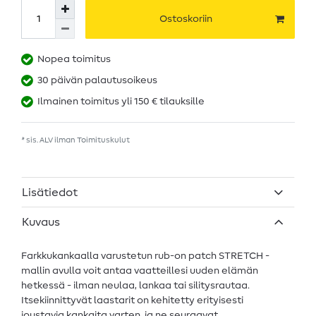
Ostoskoriin
Nopea toimitus
30 päivän palautusoikeus
Ilmainen toimitus yli 150 € tilauksille
* sis. ALV ilman
Toimituskulut
Lisätiedot
Kuvaus
Farkkukankaalla varustetun rub-on patch STRETCH -
mallin avulla voit antaa vaatteillesi uuden elämän
hetkessä - ilman neulaa, lankaa tai silitysrautaa.
Itsekiinnittyvät laastarit on kehitetty erityisesti
joustavia kankaita varten, ja ne seuraavat