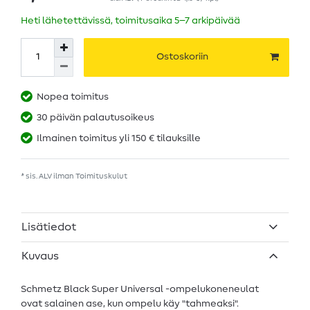
Heti lähetettävissä, toimitusaika 5–7 arkipäivää
Ostoskoriin
Nopea toimitus
30 päivän palautusoikeus
Ilmainen toimitus yli 150 € tilauksille
* sis. ALV ilman
Toimituskulut
Lisätiedot
Kuvaus
Schmetz Black Super Universal -ompelukoneneulat
ovat salainen ase, kun ompelu käy "tahmeaksi".