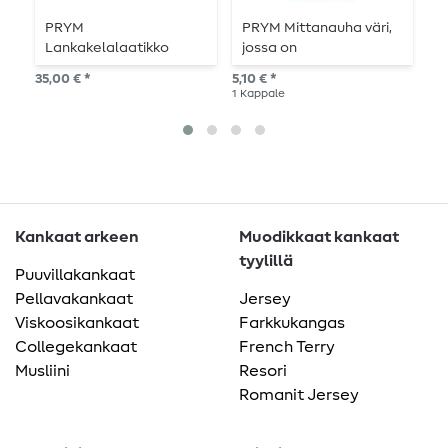
PRYM
PRYM Mittanauha väri,
G
Lankakelalaatikko
jossa on
y
nepparikiinnitys - 150cm
o
35,00 € *
5,10 € *
21,
F
1
Kappale
Kankaat arkeen
Muodikkaat kankaat
tyylillä
Puuvillakankaat
Pellavakankaat
Jersey
Viskoosikankaat
Farkkukangas
Collegekankaat
French Terry
Musliini
Resori
Romanit Jersey