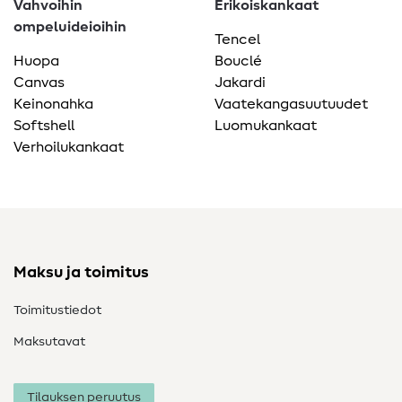
Vahvoihin
Erikoiskankaat
ompeluideioihin
Tencel
Huopa
Bouclé
Canvas
Jakardi
Keinonahka
Vaatekangasuutuudet
Softshell
Luomukankaat
Verhoilukankaat
Maksu ja toimitus
Toimitustiedot
Maksutavat
Tilauksen peruutus