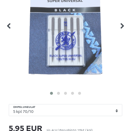
OMPELUNEULAT
5,95 EUR
sis. ALV
(
Perushinta
1,19 € / kpl
)