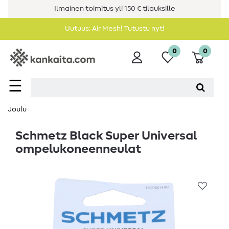
Ilmainen toimitus yli 150 € tilauksille
Uutuus: Air Mesh! Tutustu nyt!
0
0
☰
Joulu
Schmetz Black Super Universal
ompelukoneenneulat