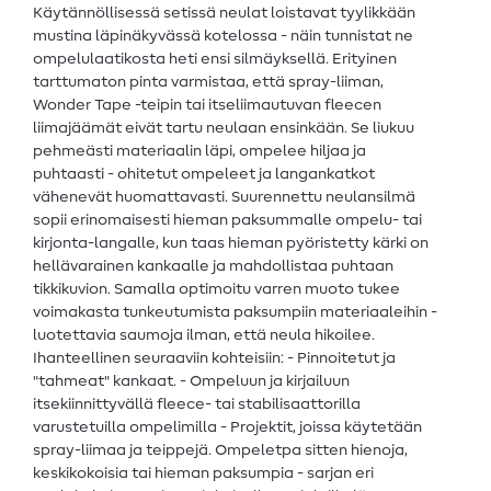
Käytännöllisessä setissä neulat loistavat tyylikkään
mustina läpinäkyvässä kotelossa - näin tunnistat ne
ompelulaatikosta heti ensi silmäyksellä. Erityinen
tarttumaton pinta varmistaa, että spray-liiman,
Wonder Tape -teipin tai itseliimautuvan fleecen
liimajäämät eivät tartu neulaan ensinkään. Se liukuu
pehmeästi materiaalin läpi, ompelee hiljaa ja
puhtaasti - ohitetut ompeleet ja langankatkot
vähenevät huomattavasti. Suurennettu neulansilmä
sopii erinomaisesti hieman paksummalle ompelu- tai
kirjonta-langalle, kun taas hieman pyöristetty kärki on
hellävarainen kankaalle ja mahdollistaa puhtaan
tikkikuvion. Samalla optimoitu varren muoto tukee
voimakasta tunkeutumista paksumpiin materiaaleihin -
luotettavia saumoja ilman, että neula hikoilee.
Ihanteellinen seuraaviin kohteisiin: - Pinnoitetut ja
"tahmeat" kankaat. - Ompeluun ja kirjailuun
itsekiinnittyvällä fleece- tai stabilisaattorilla
varustetuilla ompelimilla - Projektit, joissa käytetään
spray-liimaa ja teippejä. Ompeletpa sitten hienoja,
keskikokoisia tai hieman paksumpia - sarjan eri