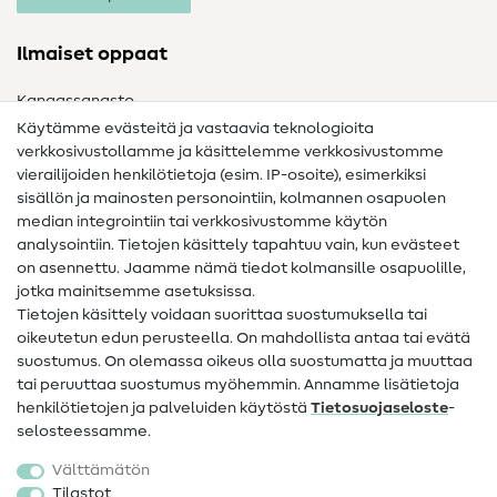
Ilmaiset oppaat
Kangassanasto
Käytämme evästeitä ja vastaavia teknologioita
Ompelusanasto
verkkosivustollamme ja käsittelemme verkkosivustomme
vierailijoiden henkilötietoja (esim. IP-osoite), esimerkiksi
Ompeluohjeet
sisällön ja mainosten personointiin, kolmannen osapuolen
median integrointiin tai verkkosivustomme käytön
Apua ja yhteystiedot
analysointiin. Tietojen käsittely tapahtuu vain, kun evästeet
on asennettu. Jaamme nämä tiedot kolmansille osapuolille,
Yhteystiedot
jotka mainitsemme asetuksissa.
Tietoa omistajanvaihdoksesta
Tietojen käsittely voidaan suorittaa suostumuksella tai
oikeutetun edun perusteella. On mahdollista antaa tai evätä
FAQ
suostumus. On olemassa oikeus olla suostumatta ja muuttaa
tai peruuttaa suostumus myöhemmin. Annamme lisätietoja
Peruutusoikeus
henkilötietojen ja palveluiden käytöstä
Tietosuojaseloste
-
Suosittu
selosteessamme.
Välttämätön
Kankaat
Tilastot