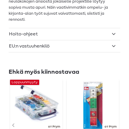
neulakokojen ansiosta jokaiselle projektille löytyy
sopiva musta apuri. Näin vaativimmatkin ompelu- ja
kirjonta-alan työt sujuvat vaivattomasti, siististi ja
rennosti.
Hoito-ohjeet
EU:n vastuuhenkilö
Ehkä myös kiinnostavaa
Loppuunmyyty
от Prym
от Prym