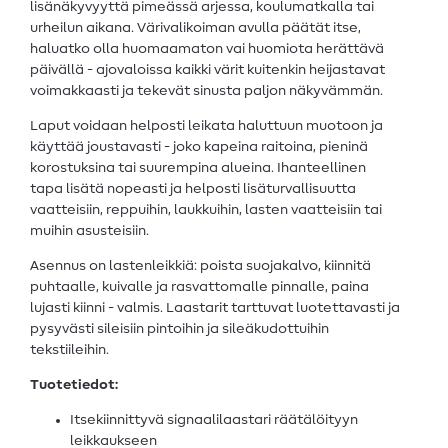
lisänäkyvyyttä pimeässä arjessa, koulumatkalla tai
urheilun aikana. Värivalikoiman avulla päätät itse,
haluatko olla huomaamaton vai huomiota herättävä
päivällä - ajovaloissa kaikki värit kuitenkin heijastavat
voimakkaasti ja tekevät sinusta paljon näkyvämmän.
Laput voidaan helposti leikata haluttuun muotoon ja
käyttää joustavasti - joko kapeina raitoina, pieninä
korostuksina tai suurempina alueina. Ihanteellinen
tapa lisätä nopeasti ja helposti lisäturvallisuutta
vaatteisiin, reppuihin, laukkuihin, lasten vaatteisiin tai
muihin asusteisiin.
Asennus on lastenleikkiä: poista suojakalvo, kiinnitä
puhtaalle, kuivalle ja rasvattomalle pinnalle, paina
lujasti kiinni - valmis. Laastarit tarttuvat luotettavasti ja
pysyvästi sileisiin pintoihin ja sileäkudottuihin
tekstiileihin.
Tuotetiedot:
Itsekiinnittyvä signaalilaastari räätälöityyn
leikkaukseen