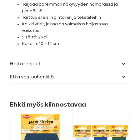
Tarjoaa paremman näkyvyyden hämärässä ja
pimeässä
Tarttuu sileisiin pintoihin ja tekstiileihin
Kaikki värit, joissa on voimakas heijastava
vaikutus
Sisältö: 2 kpl
Koko: n. 10 x 12 cm
Hoito-ohjeet
EU:n vastuuhenkilö
Ehkä myös kiinnostavaa
U