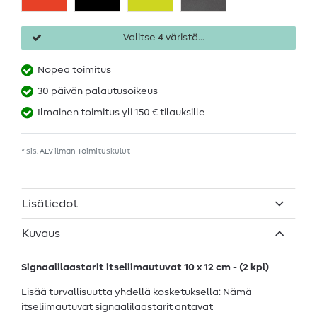
Valitse 4 väristä...
Nopea toimitus
30 päivän palautusoikeus
Ilmainen toimitus yli 150 € tilauksille
* sis. ALV ilman
Toimituskulut
Lisätiedot
Kuvaus
Signaalilaastarit itseliimautuvat 10 x 12 cm - (2 kpl)
Lisää turvallisuutta yhdellä kosketuksella: Nämä
itseliimautuvat signaalilaastarit antavat