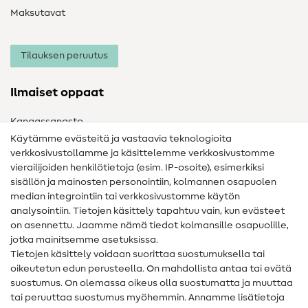
Maksutavat
Tilauksen peruutus
Ilmaiset oppaat
Kangassanasto
Käytämme evästeitä ja vastaavia teknologioita
Ompelusanasto
verkkosivustollamme ja käsittelemme verkkosivustomme
vierailijoiden henkilötietoja (esim. IP-osoite), esimerkiksi
Ompeluohjeet
sisällön ja mainosten personointiin, kolmannen osapuolen
Apua ja yhteystiedot
median integrointiin tai verkkosivustomme käytön
analysointiin. Tietojen käsittely tapahtuu vain, kun evästeet
on asennettu. Jaamme nämä tiedot kolmansille osapuolille,
Yhteystiedot
jotka mainitsemme asetuksissa.
Tietoa omistajanvaihdoksesta
Tietojen käsittely voidaan suorittaa suostumuksella tai
oikeutetun edun perusteella. On mahdollista antaa tai evätä
FAQ
suostumus. On olemassa oikeus olla suostumatta ja muuttaa
tai peruuttaa suostumus myöhemmin. Annamme lisätietoja
Peruutusoikeus