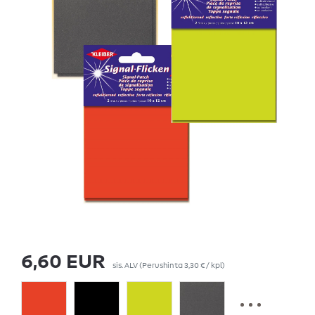
6,60 EUR
sis. ALV
(Perushinta
3,30 € / kpl
)