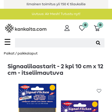
Ilmainen toimitus yli 150 € tilauksille
Uutuus: Air Mesh! Tutustu nyt!
0
0
☰
Paikat / paikkalaput
Signaalilaastarit - 2 kpl 10 cm x 12
cm - itseliimautuva