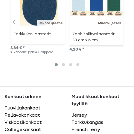
Много цветов
Много цветов
Farkkujen laastarit
Zephir silityslaastarit -
P
30 cm x 6 cm
S
3,84 € *
4,20 € *
9,9
2
Kappale
| 1,92 € / Kappale
3
kp
Kankaat arkeen
Muodikkaat kankaat
tyylillä
Puuvillakankaat
Pellavakankaat
Jersey
Viskoosikankaat
Farkkukangas
Collegekankaat
French Terry