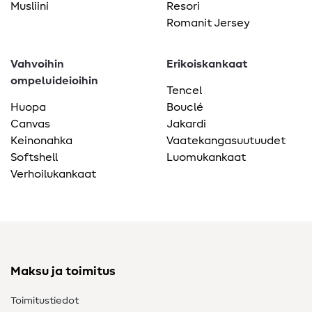
Musliini
Resori
Romanit Jersey
Vahvoihin
Erikoiskankaat
ompeluideioihin
Tencel
Huopa
Bouclé
Canvas
Jakardi
Keinonahka
Vaatekangasuutuudet
Softshell
Luomukankaat
Verhoilukankaat
Maksu ja toimitus
Toimitustiedot