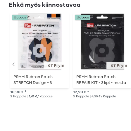
Ehkä myös kiinnostavaa
Uutuus
Uutuus
от Prym
от Prym
PRYM Rub-on Patch
PRYM Rub-on Patch
STRETCH Design - 3
REPAIR KIT - 3 kpl - musta
kappaletta - pilvi/flash
10,90 € *
12,90 € *
3
Kappale
| 3,63 € / Kappale
3
Kappale
| 4,30 € / Kappale