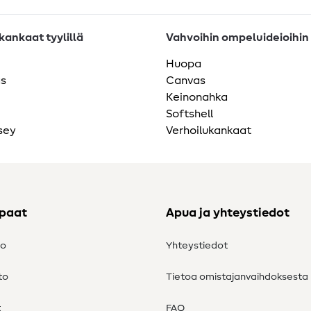
ankaat tyylillä
Vahvoihin ompeluideioihin
Huopa
as
Canvas
Keinonahka
Softshell
sey
Verhoilukankaat
ppaat
Apua ja yhteystiedot
to
Yhteystiedot
to
Tietoa omistajanvaihdoksesta
t
FAQ