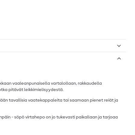
irkkaan vaaleanpunaisella vartalollaan, rakkaudella
 jotka pitävät leikkimielisyydestä.
ämään tavallisia vaatekappaleita tai saamaan pienet reiät ja
rinpäin - söpö virtahepo on jo tukevasti paikallaan ja tarjoaa