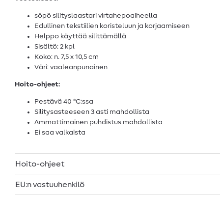
söpö silityslaastari virtahepoaiheella
Edullinen tekstiilien koristeluun ja korjaamiseen
Helppo käyttää silittämällä
Sisältö: 2 kpl
Koko: n. 7,5 x 10,5 cm
Väri: vaaleanpunainen
Hoito-ohjeet:
Pestävä 40 °C:ssa
Silitysasteeseen 3 asti mahdollista
Ammattimainen puhdistus mahdollista
Ei saa valkaista
Hoito-ohjeet
EU:n vastuuhenkilö