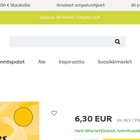
50 € tilauksille
Ilmaiset ompeluohjeet
30 p
Uutuus: Air Mesh! Tutustu nyt!
nnöspalat
Ale
Inspiraatio
Suosikkimerkit
6,30 EUR
sis. ALV
(
Pe
Heti lähetettävissä, toimitusai