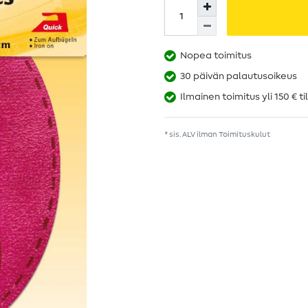
Nopea toimitus
30 päivän palautusoikeus
Ilmainen toimitus yli 150 € ti
* sis. ALV ilman
Toimituskulut