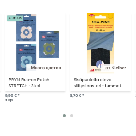
Uutuus
Много цветов
от Kleiber
PRYM Rub-on Patch
Sisäpuolella oleva
STRETCH - 3 kpl
silityslaastari - tummat
farkut.
9,90 € *
5,70 € *
3
kpl