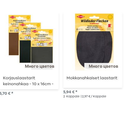
Много цветов
Много цветов
Korjauslaastarit
Mokkanahkaiset laastarit
Z
keinonahkaa - 10 x 16cm -
c
itseliimautuva
5,94 € *
5,70 € *
4,2
2
Kappale
| 2,97 € / Kappale