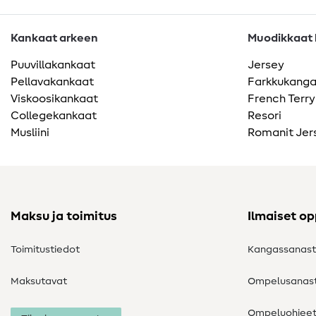
Kankaat arkeen
Muodikkaat k
Puuvillakankaat
Jersey
Pellavakankaat
Farkkukang
Viskoosikankaat
French Terry
Collegekankaat
Resori
Musliini
Romanit Jer
Maksu ja toimitus
Ilmaiset o
Toimitustiedot
Kangassanas
Maksutavat
Ompelusanas
Ompeluohjee