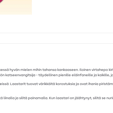
etkessä hyvän mielen mihin tahansa kankaaseen. Iloinen virtahepo k
litön katseenvangitsija - täydellinen pienille eläinfaneille ja kaikille,
neissä: Laastarit tuovat värikkäitä korostuksia ja ovat ihania pirist
 liinalla ja silitä painamalla. Kun laastari on jäähtynyt, silitä se nu