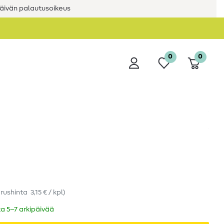
äivän palautusoikeus
0
0
rushinta
3,15 € / kpl
)
ka 5–7 arkipäivää