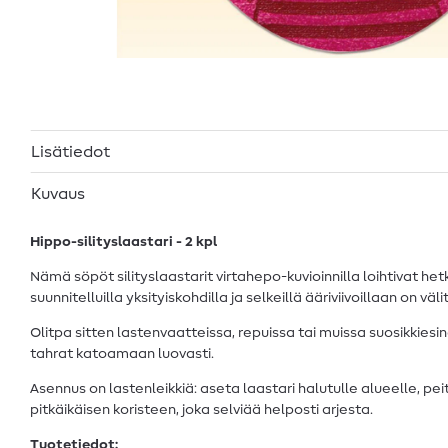
Lisätiedot
Kuvaus
Hippo-silityslaastari - 2 kpl
Nämä söpöt silityslaastarit virtahepo-kuvioinnilla loihtivat h
suunnitelluilla yksityiskohdilla ja selkeillä ääriviivoillaan on vä
Olitpa sitten lastenvaatteissa, repuissa tai muissa suosikkiesi
tahrat katoamaan luovasti.
Asennus on lastenleikkiä: aseta laastari halutulle alueelle, peitä
pitkäikäisen koristeen, joka selviää helposti arjesta.
Tuotetiedot: