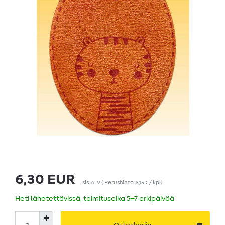
6,30 EUR
sis. ALV
(
Perushinta
3,15 € / kpl
)
Heti lähetettävissä, toimitusaika 5–7 arkipäivää