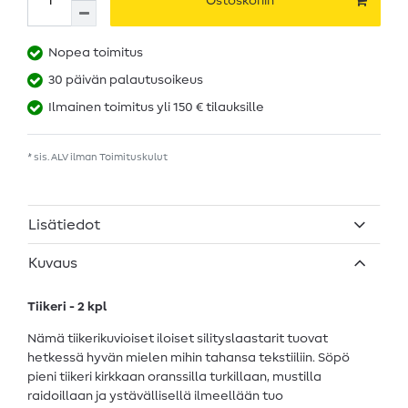
Ostoskoriin
Nopea toimitus
30 päivän palautusoikeus
Ilmainen toimitus yli 150 € tilauksille
* sis. ALV ilman
Toimituskulut
Lisätiedot
Kuvaus
Tiikeri - 2 kpl
Nämä tiikerikuvioiset iloiset silityslaastarit tuovat
hetkessä hyvän mielen mihin tahansa tekstiiliin. Söpö
pieni tiikeri kirkkaan oranssilla turkillaan, mustilla
raidoillaan ja ystävällisellä ilmeellään tuo