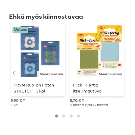
Ehkä myös kiinnostavaa
Uutuus
Много цветов
Много цветов
PRYM Rub-on Patch
Flick + Fertig
M
STRETCH - 3 kpl
itseliimautuva
l
korjauslaastari 5,8 x 25
9,90 € *
5,70 € *
5,9
cm
3
kpl
3
metriä
| 1,90 € / metriä
2
K