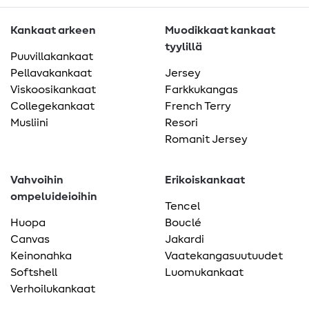
Kankaat arkeen
Muodikkaat kankaat
tyylillä
Puuvillakankaat
Pellavakankaat
Jersey
Viskoosikankaat
Farkkukangas
Collegekankaat
French Terry
Musliini
Resori
Romanit Jersey
Vahvoihin
Erikoiskankaat
ompeluideioihin
Tencel
Huopa
Bouclé
Canvas
Jakardi
Keinonahka
Vaatekangasuutuudet
Softshell
Luomukankaat
Verhoilukankaat