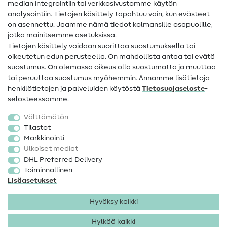
Apua ja yhteystiedot
median integrointiin tai verkkosivustomme käytön
analysointiin. Tietojen käsittely tapahtuu vain, kun evästeet
on asennettu. Jaamme nämä tiedot kolmansille osapuolille,
Yhteystiedot
jotka mainitsemme asetuksissa.
Tietoa omistajanvaihdoksesta
Tietojen käsittely voidaan suorittaa suostumuksella tai
oikeutetun edun perusteella. On mahdollista antaa tai evätä
FAQ
suostumus. On olemassa oikeus olla suostumatta ja muuttaa
tai peruuttaa suostumus myöhemmin. Annamme lisätietoja
Peruutusoikeus
henkilötietojen ja palveluiden käytöstä
Tietosuojaseloste
-
Suosittu
selosteessamme.
Välttämätön
Kankaat
Tilastot
Markkinointi
Ompelutarvikkeet
Ulkoiset mediat
Ale
DHL Preferred Delivery
Toiminnallinen
Lisäasetukset
Hyväksy kaikki
Hylkää kaikki
Yhteystiedot
Tietosuoja
Käyttöehdot