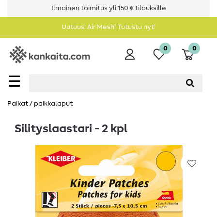
Ilmainen toimitus yli 150 € tilauksille
Uutuus: Air Mesh! Tutustu nyt!
0
0
☰
Paikat / paikkalaput
Silityslaastari - 2 kpl