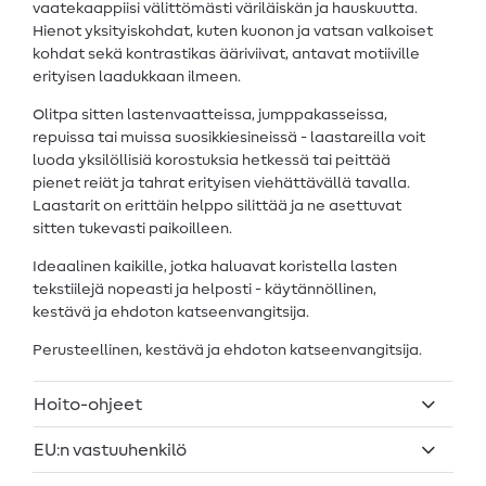
vaatekaappiisi välittömästi väriläiskän ja hauskuutta.
Hienot yksityiskohdat, kuten kuonon ja vatsan valkoiset
kohdat sekä kontrastikas ääriviivat, antavat motiiville
erityisen laadukkaan ilmeen.
Olitpa sitten lastenvaatteissa, jumppakasseissa,
repuissa tai muissa suosikkiesineissä - laastareilla voit
luoda yksilöllisiä korostuksia hetkessä tai peittää
pienet reiät ja tahrat erityisen viehättävällä tavalla.
Laastarit on erittäin helppo silittää ja ne asettuvat
sitten tukevasti paikoilleen.
Ideaalinen kaikille, jotka haluavat koristella lasten
tekstiilejä nopeasti ja helposti - käytännöllinen,
kestävä ja ehdoton katseenvangitsija.
Perusteellinen, kestävä ja ehdoton katseenvangitsija.
Hoito-ohjeet
EU:n vastuuhenkilö