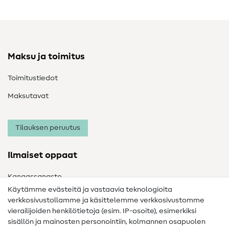
Maksu ja toimitus
Toimitustiedot
Maksutavat
Tilauksen peruutus
Ilmaiset oppaat
Kangassanasto
Käytämme evästeitä ja vastaavia teknologioita
Ompelusanasto
verkkosivustollamme ja käsittelemme verkkosivustomme
vierailijoiden henkilötietoja (esim. IP-osoite), esimerkiksi
Ompeluohjeet
sisällön ja mainosten personointiin, kolmannen osapuolen