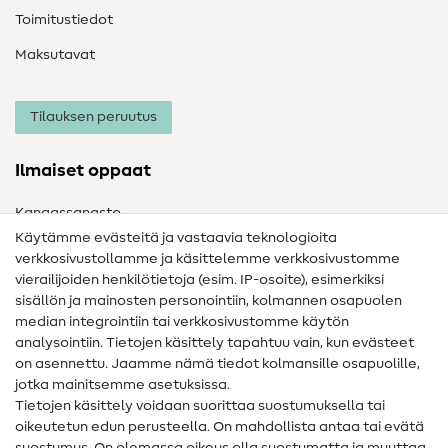
Toimitustiedot
Maksutavat
Tilauksen peruutus
Ilmaiset oppaat
Kangassanasto
Käytämme evästeitä ja vastaavia teknologioita
Ompelusanasto
verkkosivustollamme ja käsittelemme verkkosivustomme
vierailijoiden henkilötietoja (esim. IP-osoite), esimerkiksi
Ompeluohjeet
sisällön ja mainosten personointiin, kolmannen osapuolen
Apua ja yhteystiedot
median integrointiin tai verkkosivustomme käytön
analysointiin. Tietojen käsittely tapahtuu vain, kun evästeet
on asennettu. Jaamme nämä tiedot kolmansille osapuolille,
Yhteystiedot
jotka mainitsemme asetuksissa.
Tietoa omistajanvaihdoksesta
Tietojen käsittely voidaan suorittaa suostumuksella tai
oikeutetun edun perusteella. On mahdollista antaa tai evätä
FAQ