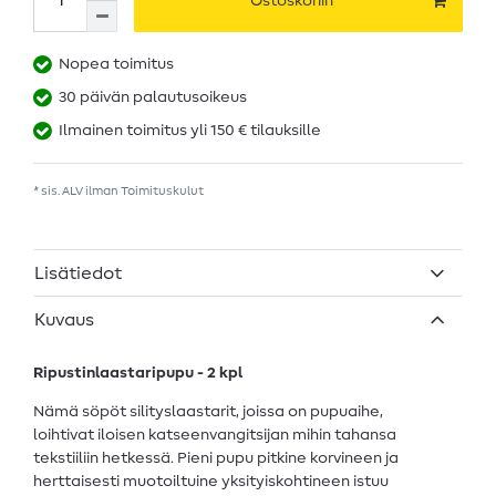
Ostoskoriin
Nopea toimitus
30 päivän palautusoikeus
Ilmainen toimitus yli 150 € tilauksille
* sis. ALV ilman
Toimituskulut
Lisätiedot
Kuvaus
Ripustinlaastaripupu - 2 kpl
Nämä söpöt silityslaastarit, joissa on pupuaihe,
loihtivat iloisen katseenvangitsijan mihin tahansa
tekstiiliin hetkessä. Pieni pupu pitkine korvineen ja
herttaisesti muotoiltuine yksityiskohtineen istuu