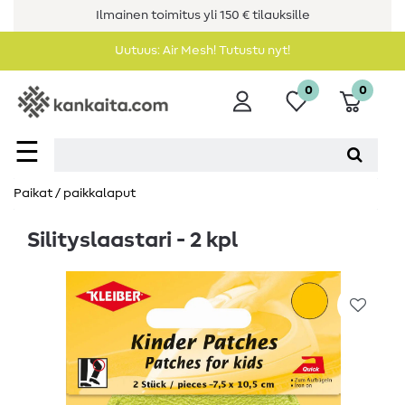
Ilmainen toimitus yli 150 € tilauksille
Uutuus: Air Mesh! Tutustu nyt!
0
0
☰
Paikat / paikkalaput
Silityslaastari - 2 kpl