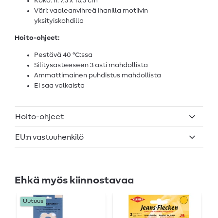
Koko: n. 7,5 x 10,5 cm
Väri: vaaleanvihreä ihanilla motiivin
yksityiskohdilla
Hoito-ohjeet:
Pestävä 40 °C:ssa
Silitysasteeseen 3 asti mahdollista
Ammattimainen puhdistus mahdollista
Ei saa valkaista
Hoito-ohjeet
EU:n vastuuhenkilö
Ehkä myös kiinnostavaa
Uutuus