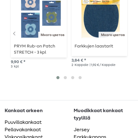
Много цветов
Много цветов
PRYM Rub-on Patch
Farkkujen laastarit
I
STRETCH - 3 kpl
k
3,84 € *
9,90 € *
11,
2
Kappale
| 1,92 € / Kappale
3
kpl
Kankaat arkeen
Muodikkaat kankaat
tyylillä
Puuvillakankaat
Pellavakankaat
Jersey
Viskoosikankaat
Farkkukangas