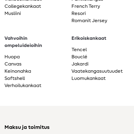
Collegekankaat
French Terry
Musliini
Resori
Romanit Jersey
Vahvoihin
Erikoiskankaat
ompeluideioihin
Tencel
Huopa
Bouclé
Canvas
Jakardi
Keinonahka
Vaatekangasuutuudet
Softshell
Luomukankaat
Verhoilukankaat
Maksu ja toimitus