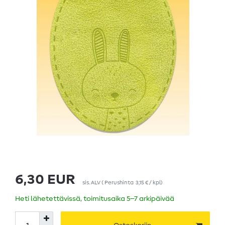
6,30 EUR
sis. ALV
(
Perushinta
3,15 € / kpl
)
Heti lähetettävissä, toimitusaika 5–7 arkipäivää