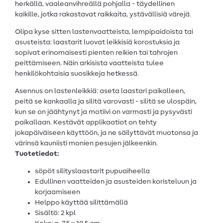
herkällä, vaaleanvihreällä pohjalla - täydellinen
kaikille, jotka rakastavat raikkaita, ystävällisiä värejä.
Olipa kyse sitten lastenvaatteista, lempipaidoista tai
asusteista: laastarit luovat leikkisiä korostuksia ja
sopivat erinomaisesti pienten reikien tai tahrojen
peittämiseen. Näin arkisista vaatteista tulee
henkilökohtaisia suosikkeja hetkessä.
Asennus on lastenleikkiä: aseta laastari paikalleen,
peitä se kankaalla ja silitä varovasti - silitä se ulospäin,
kun se on jäähtynyt ja motiivi on varmasti ja pysyvästi
paikallaan. Kestävät applikaatiot on tehty
jokapäiväiseen käyttöön, ja ne säilyttävät muotonsa ja
värinsä kauniisti monien pesujen jälkeenkin.
Tuotetiedot:
söpöt silityslaastarit pupuaiheella
Edullinen vaatteiden ja asusteiden koristeluun ja
korjaamiseen
Helppo käyttää silittämällä
Sisältö: 2 kpl