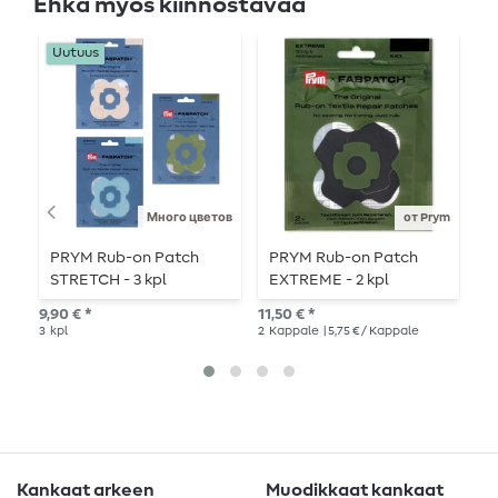
Ehkä myös kiinnostavaa
Uutuus
Много цветов
от Prym
PRYM Rub-on Patch
PRYM Rub-on Patch
P
STRETCH - 3 kpl
EXTREME - 2 kpl
S
-
9,90 € *
11,50 € *
10,
3
kpl
2
Kappale
| 5,75 € / Kappale
3
K
Kankaat arkeen
Muodikkaat kankaat