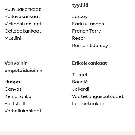
tyylillä
Puuvillakankaat
Pellavakankaat
Jersey
Viskoosikankaat
Farkkukangas
Collegekankaat
French Terry
Musliini
Resori
Romanit Jersey
Vahvoihin
Erikoiskankaat
ompeluideioihin
Tencel
Huopa
Bouclé
Canvas
Jakardi
Keinonahka
Vaatekangasuutuudet
Softshell
Luomukankaat
Verhoilukankaat