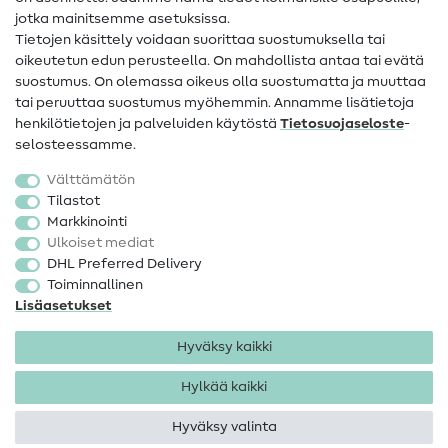
jotka mainitsemme asetuksissa.
Tietoa omistajanvaihdoksesta
Tietojen käsittely voidaan suorittaa suostumuksella tai
oikeutetun edun perusteella. On mahdollista antaa tai evätä
FAQ
suostumus. On olemassa oikeus olla suostumatta ja muuttaa
tai peruuttaa suostumus myöhemmin. Annamme lisätietoja
Peruutusoikeus
henkilötietojen ja palveluiden käytöstä
Tietosuojaseloste
-
Suosittu
selosteessamme.
Välttämätön
Kankaat
Tilastot
Markkinointi
Ompelutarvikkeet
Ulkoiset mediat
Ale
DHL Preferred Delivery
Toiminnallinen
Lisäasetukset
Hyväksy kaikki
Hylkää kaikki
Yhteystiedot
Tietosuoja
Käyttöehdot
Peruutusoikeus
Hyväksy valinta
Tekijänoikeus 2026 SewIY GmbH