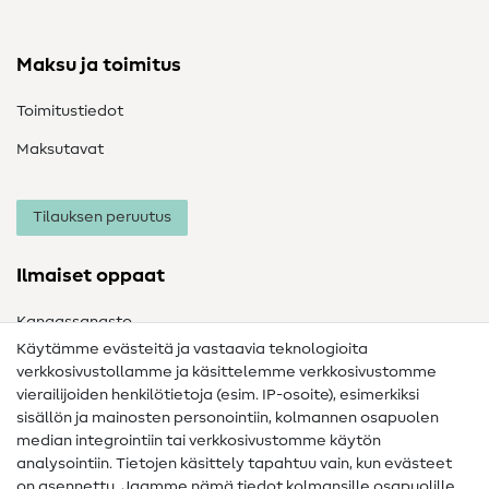
Maksu ja toimitus
Toimitustiedot
Maksutavat
Tilauksen peruutus
Ilmaiset oppaat
Kangassanasto
Käytämme evästeitä ja vastaavia teknologioita
Ompelusanasto
verkkosivustollamme ja käsittelemme verkkosivustomme
vierailijoiden henkilötietoja (esim. IP-osoite), esimerkiksi
Ompeluohjeet
sisällön ja mainosten personointiin, kolmannen osapuolen
Apua ja yhteystiedot
median integrointiin tai verkkosivustomme käytön
analysointiin. Tietojen käsittely tapahtuu vain, kun evästeet
on asennettu. Jaamme nämä tiedot kolmansille osapuolille,
Yhteystiedot