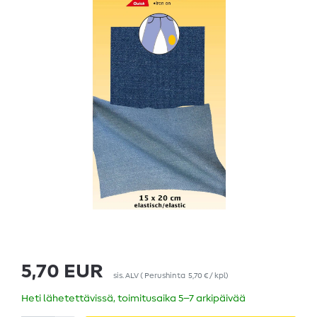
5,70 EUR
sis. ALV
(
Perushinta
5,70 € / kpl
)
Heti lähetettävissä, toimitusaika 5–7 arkipäivää