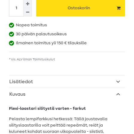
Ostoskoriin
Nopea toimitus
30 päivän palautusoikeus
Ilmainen toimitus yli 150 € tilauksille
* sis. ALV ilman
Toimituskulut
Lisätiedot
Kuvaus
Flexi-laastari silitystä varten - farkut
Pelasta lempifarkkusi hetkessä: Tällä joustavalla
silityslaastarilla voit peittää repeämät, reiät ja
kuluneet kohdat suoraan ulkopuolelta - siististi,