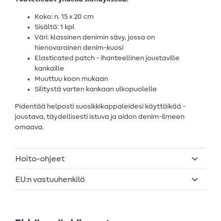
Koko: n. 15 x 20 cm
Sisältö: 1 kpl
Väri: klassinen denimin sävy, jossa on
hienovarainen denim-kuosi
Elasticated patch - ihanteellinen joustaville
kankaille
Muuttuu koon mukaan
Silitystä varten kankaan ulkopuolelle
Pidentää helposti suosikkikappaleidesi käyttöikää -
joustava, täydellisesti istuva ja aidon denim-ilmeen
omaava.
Hoito-ohjeet
EU:n vastuuhenkilö