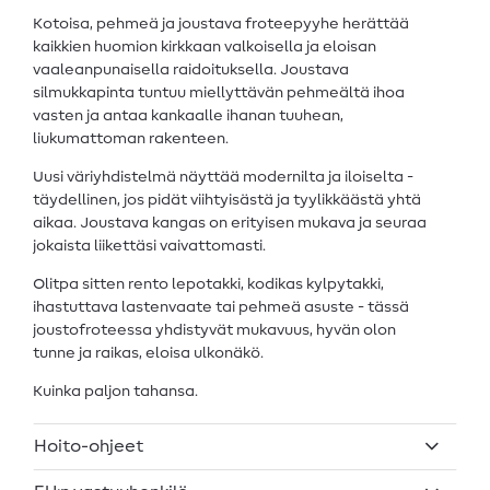
Kotoisa, pehmeä ja joustava froteepyyhe herättää
kaikkien huomion kirkkaan valkoisella ja eloisan
vaaleanpunaisella raidoituksella. Joustava
silmukkapinta tuntuu miellyttävän pehmeältä ihoa
vasten ja antaa kankaalle ihanan tuuhean,
liukumattoman rakenteen.
Uusi väriyhdistelmä näyttää modernilta ja iloiselta -
täydellinen, jos pidät viihtyisästä ja tyylikkäästä yhtä
aikaa. Joustava kangas on erityisen mukava ja seuraa
jokaista liikettäsi vaivattomasti.
Olitpa sitten rento lepotakki, kodikas kylpytakki,
ihastuttava lastenvaate tai pehmeä asuste - tässä
joustofroteessa yhdistyvät mukavuus, hyvän olon
tunne ja raikas, eloisa ulkonäkö.
Kuinka paljon tahansa.
Hoito-ohjeet