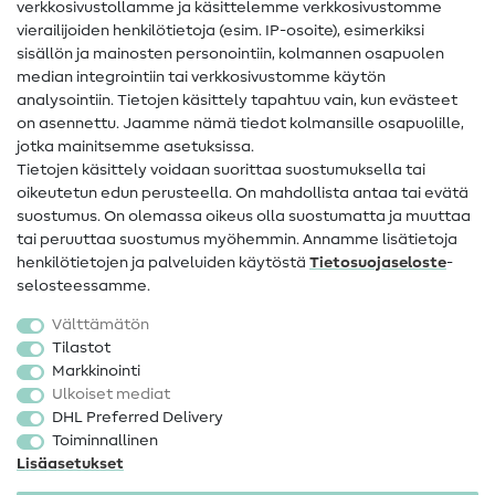
verkkosivustollamme ja käsittelemme verkkosivustomme
vierailijoiden henkilötietoja (esim. IP-osoite), esimerkiksi
Ompeluohjeet
sisällön ja mainosten personointiin, kolmannen osapuolen
median integrointiin tai verkkosivustomme käytön
Apua ja yhteystiedot
analysointiin. Tietojen käsittely tapahtuu vain, kun evästeet
on asennettu. Jaamme nämä tiedot kolmansille osapuolille,
Yhteystiedot
jotka mainitsemme asetuksissa.
Tietoa omistajanvaihdoksesta
Tietojen käsittely voidaan suorittaa suostumuksella tai
oikeutetun edun perusteella. On mahdollista antaa tai evätä
FAQ
suostumus. On olemassa oikeus olla suostumatta ja muuttaa
tai peruuttaa suostumus myöhemmin. Annamme lisätietoja
Peruutusoikeus
henkilötietojen ja palveluiden käytöstä
Tietosuojaseloste
-
Suosittu
selosteessamme.
Välttämätön
Kankaat
Tilastot
Markkinointi
Ompelutarvikkeet
Ulkoiset mediat
Ale
DHL Preferred Delivery
Toiminnallinen
Lisäasetukset