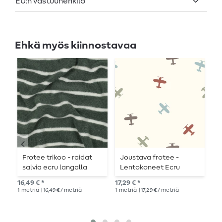
EU:n vastuuhenkilö
Ehkä myös kiinnostavaa
Frotee trikoo - raidat
Joustava frotee -
F
salvia ecru langalla
Lentokoneet Ecru
W
värjättyä
16,49 € *
17,29 € *
17,
1
metriä
| 16,49 € / metriä
1
metriä
| 17,29 € / metriä
1
me