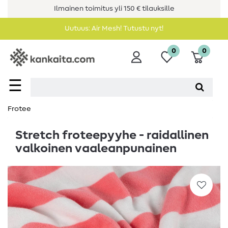
Ilmainen toimitus yli 150 € tilauksille
Uutuus: Air Mesh! Tutustu nyt!
0
0
☰
Frotee
Stretch froteepyyhe - raidallinen
valkoinen vaaleanpunainen