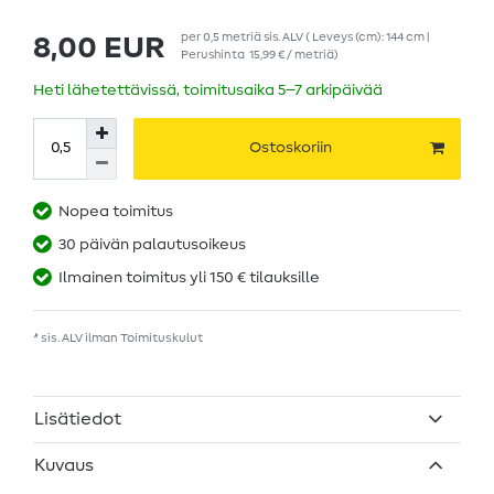
per
0,5
metriä
sis. ALV
( Leveys (cm): 144 cm |
8,00 EUR
Perushinta
15,99 € / metriä
)
Heti lähetettävissä, toimitusaika 5–7 arkipäivää
Ostoskoriin
Nopea toimitus
30 päivän palautusoikeus
Ilmainen toimitus yli 150 € tilauksille
* sis. ALV ilman
Toimituskulut
Lisätiedot
Kuvaus