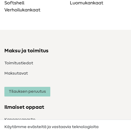
Softshell
Luomukankaat
Verhoilukankaat
Maksu ja toimitus
Toimitustiedot
Maksutavat
Tilauksen peruutus
Ilmaiset oppaat
Kangassanasto
Käytämme evästeitä ja vastaavia teknologioita
Ompelusanasto