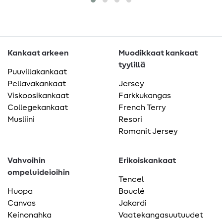
Kankaat arkeen
Muodikkaat kankaat
tyylillä
Puuvillakankaat
Pellavakankaat
Jersey
Viskoosikankaat
Farkkukangas
Collegekankaat
French Terry
Musliini
Resori
Romanit Jersey
Vahvoihin
Erikoiskankaat
ompeluideioihin
Tencel
Huopa
Bouclé
Canvas
Jakardi
Keinonahka
Vaatekangasuutuudet