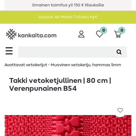
Ilmainen toimitus yli 150 € tilauksille
Uutuus: Air Mesh! Tutustu nyt!
0
0
☰
Avattavat vetoketjut - Muovinen vetoketju, hammas 5mm
Takki vetoketjullinen | 80 cm |
Verenpunainen B54