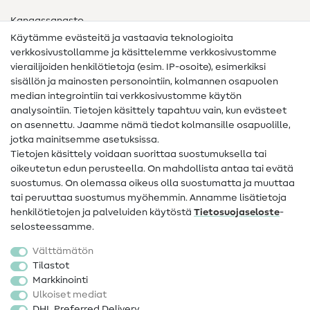
Kangassanasto
Käytämme evästeitä ja vastaavia teknologioita
Ompelusanasto
verkkosivustollamme ja käsittelemme verkkosivustomme
vierailijoiden henkilötietoja (esim. IP-osoite), esimerkiksi
Ompeluohjeet
sisällön ja mainosten personointiin, kolmannen osapuolen
median integrointiin tai verkkosivustomme käytön
Apua ja yhteystiedot
analysointiin. Tietojen käsittely tapahtuu vain, kun evästeet
on asennettu. Jaamme nämä tiedot kolmansille osapuolille,
Yhteystiedot
jotka mainitsemme asetuksissa.
Tietoa omistajanvaihdoksesta
Tietojen käsittely voidaan suorittaa suostumuksella tai
oikeutetun edun perusteella. On mahdollista antaa tai evätä
FAQ
suostumus. On olemassa oikeus olla suostumatta ja muuttaa
tai peruuttaa suostumus myöhemmin. Annamme lisätietoja
Peruutusoikeus
henkilötietojen ja palveluiden käytöstä
Tietosuojaseloste
-
Suosittu
selosteessamme.
Välttämätön
Kankaat
Tilastot
Markkinointi
Ompelutarvikkeet
Ulkoiset mediat
Ale
DHL Preferred Delivery