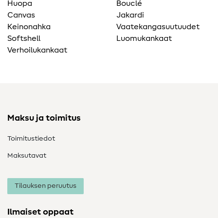
Huopa
Bouclé
Canvas
Jakardi
Keinonahka
Vaatekangasuutuudet
Softshell
Luomukankaat
Verhoilukankaat
Maksu ja toimitus
Toimitustiedot
Maksutavat
Tilauksen peruutus
Ilmaiset oppaat