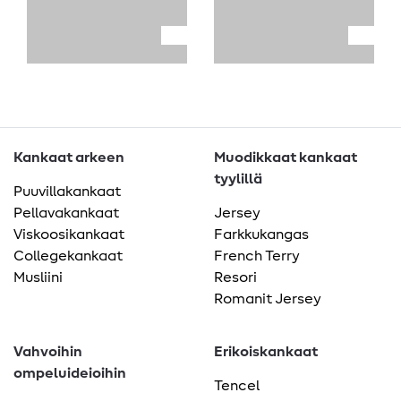
Kankaat arkeen
Muodikkaat kankaat
tyylillä
Puuvillakankaat
Pellavakankaat
Jersey
Viskoosikankaat
Farkkukangas
Collegekankaat
French Terry
Musliini
Resori
Romanit Jersey
Vahvoihin
Erikoiskankaat
ompeluideioihin
Tencel