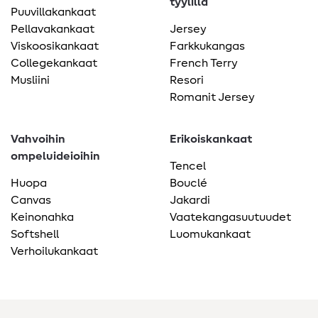
tyylillä
Puuvillakankaat
Pellavakankaat
Jersey
Viskoosikankaat
Farkkukangas
Collegekankaat
French Terry
Musliini
Resori
Romanit Jersey
Vahvoihin
Erikoiskankaat
ompeluideioihin
Tencel
Huopa
Bouclé
Canvas
Jakardi
Keinonahka
Vaatekangasuutuudet
Softshell
Luomukankaat
Verhoilukankaat