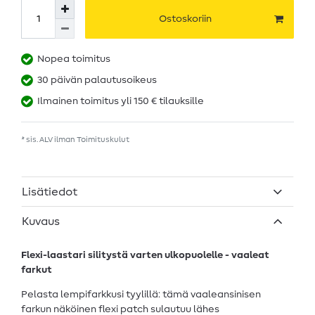
Ostoskoriin
Nopea toimitus
30 päivän palautusoikeus
Ilmainen toimitus yli 150 € tilauksille
* sis. ALV ilman
Toimituskulut
Lisätiedot
Kuvaus
Flexi-laastari silitystä varten ulkopuolelle - vaaleat
farkut
Pelasta lempifarkkusi tyylillä: tämä vaaleansinisen
farkun näköinen flexi patch sulautuu lähes