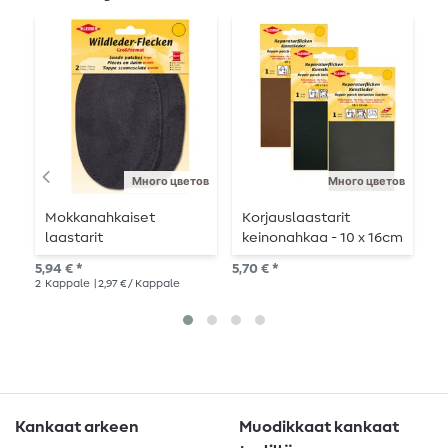
U
Много цветов
Много цветов
Mokkanahkaiset
Korjauslaastarit
P
laastarit
keinonahkaa - 10 x 16cm
R
- itseliimautuva
m
5,94 € *
5,70 € *
12,
2
Kappale
| 2,97 € / Kappale
3
K
Kankaat arkeen
Muodikkaat kankaat