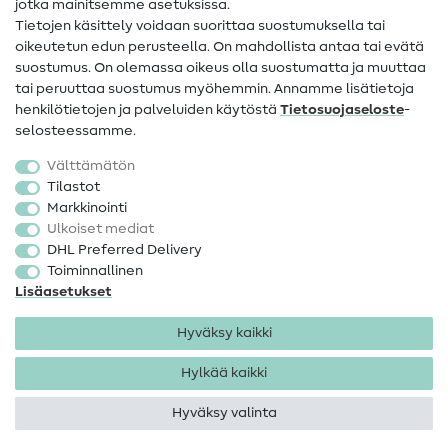
jotka mainitsemme asetuksissa.
Tietoa omistajanvaihdoksesta
Tietojen käsittely voidaan suorittaa suostumuksella tai
oikeutetun edun perusteella. On mahdollista antaa tai evätä
FAQ
suostumus. On olemassa oikeus olla suostumatta ja muuttaa
tai peruuttaa suostumus myöhemmin. Annamme lisätietoja
Peruutusoikeus
henkilötietojen ja palveluiden käytöstä
Tietosuojaseloste
-
Suosittu
selosteessamme.
Välttämätön
Kankaat
Tilastot
Markkinointi
Ompelutarvikkeet
Ulkoiset mediat
Ale
DHL Preferred Delivery
Toiminnallinen
Lisäasetukset
Hyväksy kaikki
Hylkää kaikki
Yhteystiedot
Tietosuoja
Käyttöehdot
Peruutusoikeus
Hyväksy valinta
Tekijänoikeus 2026 SewIY GmbH