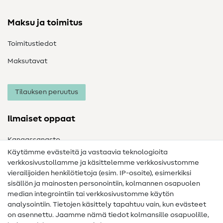
Maksu ja toimitus
Toimitustiedot
Maksutavat
Tilauksen peruutus
Ilmaiset oppaat
Kangassanasto
Käytämme evästeitä ja vastaavia teknologioita
Ompelusanasto
verkkosivustollamme ja käsittelemme verkkosivustomme
vierailijoiden henkilötietoja (esim. IP-osoite), esimerkiksi
Ompeluohjeet
sisällön ja mainosten personointiin, kolmannen osapuolen
Apua ja yhteystiedot
median integrointiin tai verkkosivustomme käytön
analysointiin. Tietojen käsittely tapahtuu vain, kun evästeet
on asennettu. Jaamme nämä tiedot kolmansille osapuolille,
Yhteystiedot