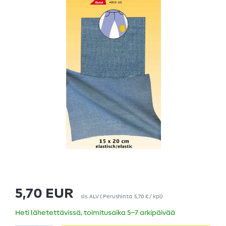
5,70 EUR
sis. ALV
(
Perushinta
5,70 € / kpl
)
Heti lähetettävissä, toimitusaika 5–7 arkipäivää