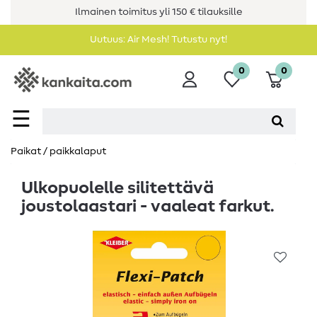
Ilmainen toimitus yli 150 € tilauksille
Uutuus: Air Mesh! Tutustu nyt!
0
0
☰
Paikat / paikkalaput
Ulkopuolelle silitettävä
joustolaastari - vaaleat farkut.