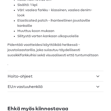
Sisältö: 1 kpl
Väri: vaalea farkku - klassinen, vaalea denim-
look
Elasticated patch - ihanteellinen joustaville
kankaille
Muuttuu koon mukaan
Silitystä varten kankaan ulkopuolelle
Pidentää vaatteidesi käyttöikää hetkessä -
joustolaastarilla, joka sulautuu täydellisesti
suosikkifarkkuihisi sekä visuaalisesti että tuntumaltaan
.
Hoito-ohjeet
EU:n vastuuhenkilö
Ehkä myös kiinnostavaa