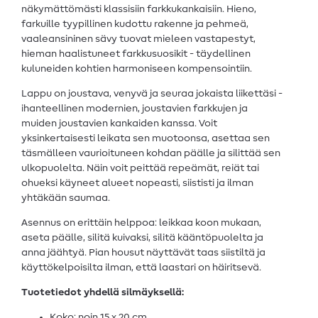
näkymättömästi klassisiin farkkukankaisiin. Hieno,
farkuille tyypillinen kudottu rakenne ja pehmeä,
vaaleansininen sävy tuovat mieleen vastapestyt,
hieman haalistuneet farkkusuosikit - täydellinen
kuluneiden kohtien harmoniseen kompensointiin.
Lappu on joustava, venyvä ja seuraa jokaista liikettäsi -
ihanteellinen modernien, joustavien farkkujen ja
muiden joustavien kankaiden kanssa. Voit
yksinkertaisesti leikata sen muotoonsa, asettaa sen
täsmälleen vaurioituneen kohdan päälle ja silittää sen
ulkopuolelta. Näin voit peittää repeämät, reiät tai
ohueksi käyneet alueet nopeasti, siististi ja ilman
yhtäkään saumaa.
Asennus on erittäin helppoa: leikkaa koon mukaan,
aseta päälle, silitä kuivaksi, silitä kääntöpuolelta ja
anna jäähtyä. Pian housut näyttävät taas siistiltä ja
käyttökelpoisilta ilman, että laastari on häiritsevä.
Tuotetiedot yhdellä silmäyksellä:
Koko: noin 15 x 20 cm