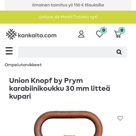
Ilmainen toimitus yli 150 € tilauksille
Uutuus: Air Mesh! Tutustu nyt!
0
0
☰
Ompelutarvikkeet
Union Knopf by Prym
karabiinikoukku 30 mm litteä
kupari