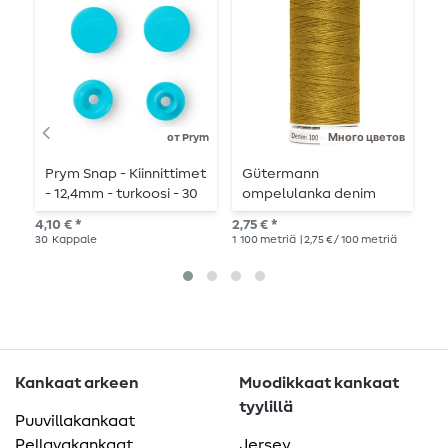
от Prym
Много цветов
Prym Snap - Kiinnittimet
Gütermann
T
- 12,4mm - turkoosi - 30
ompelulanka denim
j
kpl
100m
4,10 € *
2,75 € *
2,4
30
Kappale
1
100 metriä
| 2,75 € / 100 metriä
Kankaat arkeen
Muodikkaat kankaat
tyylillä
Puuvillakankaat
Pellavakankaat
Jersey