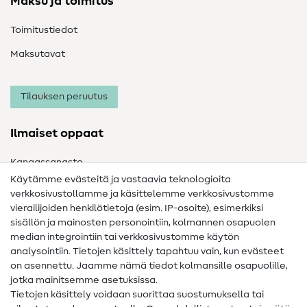
Maksu ja toimitus
Toimitustiedot
Maksutavat
Tilauksen peruutus
Ilmaiset oppaat
Kangassanasto
Käytämme evästeitä ja vastaavia teknologioita
Ompelusanasto
verkkosivustollamme ja käsittelemme verkkosivustomme
vierailijoiden henkilötietoja (esim. IP-osoite), esimerkiksi
Ompeluohjeet
sisällön ja mainosten personointiin, kolmannen osapuolen
Apua ja yhteystiedot
median integrointiin tai verkkosivustomme käytön
analysointiin. Tietojen käsittely tapahtuu vain, kun evästeet
on asennettu. Jaamme nämä tiedot kolmansille osapuolille,
Yhteystiedot
jotka mainitsemme asetuksissa.
Tietoa omistajanvaihdoksesta
Tietojen käsittely voidaan suorittaa suostumuksella tai