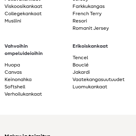
Viskoosikankaat
Farkkukangas
Collegekankaat
French Terry
Musliini
Resori
Romanit Jersey
Vahvoihin
Erikoiskankaat
ompeluideioihin
Tencel
Huopa
Bouclé
Canvas
Jakardi
Keinonahka
Vaatekangasuutuudet
Softshell
Luomukankaat
Verhoilukankaat