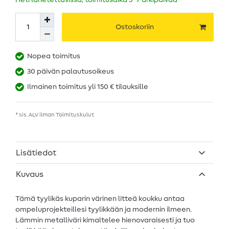
Heti lähetettävissä, toimitusaika 5–7 arkipäivää
Ostoskoriin
Nopea toimitus
30 päivän palautusoikeus
Ilmainen toimitus yli 150 € tilauksille
* sis. ALV ilman
Toimituskulut
Lisätiedot
Kuvaus
Tämä tyylikäs kuparin värinen litteä koukku antaa
ompeluprojekteillesi tyylikkään ja modernin ilmeen.
Lämmin metalliväri kimaltelee hienovaraisesti ja tuo