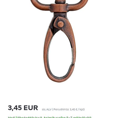
3,45 EUR
sis. ALV
(
Perushinta
3,45 € / kpl
)