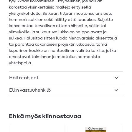
tyylikkään korostuksen - täydellinen, jos haluat
korostaa yksinkertaisia malleja erityisellä
yksityiskohdalla. Selkeän, litteän muotonsa ansiosta
hummerinsolki on sekä hillitty että laadukas. Suljettu
kahva antaa turvallisen otteen hihnoille, vöille tai
silmukoille, ja sulkeutuva lukko on helppo avata ja
sulkea. Halusitpa sitten luoda hienovaraisia aksentteja
tai parantaa kokonaisen projektin ulkoasua, tämä
kuparinen koukku on ihanteellinen valinta kaikille, jotka
arvostavat toiminnon ja muotoilun harmonista
yhteispeliä.
Hoito-ohjeet
EU:n vastuuhenkilö
Ehkä myös kiinnostavaa