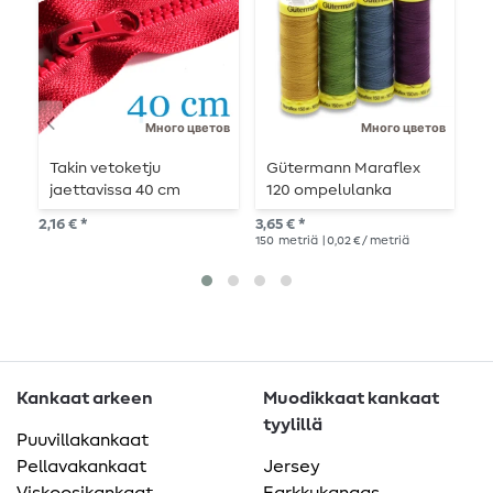
Много цветов
Много цветов
Takin vetoketju
Gütermann Maraflex
P
jaettavissa 40 cm
120 ompelulanka
m
elastisiin saumoihin -
2,16 € *
3,65 € *
3,4
150 m
150
metriä
| 0,02 € / metriä
1
me
Kankaat arkeen
Muodikkaat kankaat
tyylillä
Puuvillakankaat
Pellavakankaat
Jersey
Viskoosikankaat
Farkkukangas