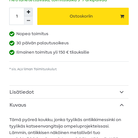
Heti lähetettävissä, toimitusaika 5–7 arkipäivää
Ostoskoriin
Nopea toimitus
30 päivän palautusoikeus
Ilmainen toimitus yli 150 € tilauksille
* sis. ALV ilman
Toimituskulut
Lisätiedot
Kuvaus
Tämä pyöreä koukku, jonka tyylikäs antiikkimessinki on
tyylikäs katseenvangitsija ompeluprojekteissasi.
Lämmin, antiikkisen näköinen metalliväri tuo