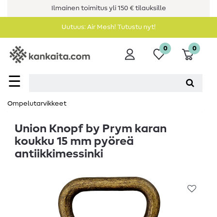
Ilmainen toimitus yli 150 € tilauksille
Uutuus: Air Mesh! Tutustu nyt!
0
0
☰
Ompelutarvikkeet
Union Knopf by Prym karan
koukku 15 mm pyöreä
antiikkimessinki