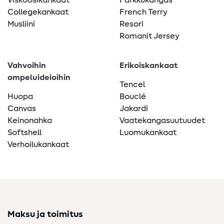
Collegekankaat
French Terry
Musliini
Resori
Romanit Jersey
Vahvoihin
Erikoiskankaat
ompeluideioihin
Tencel
Huopa
Bouclé
Canvas
Jakardi
Keinonahka
Vaatekangasuutuudet
Softshell
Luomukankaat
Verhoilukankaat
Maksu ja toimitus