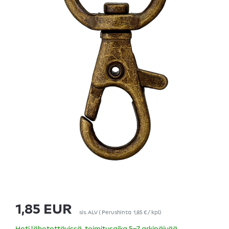
1,85 EUR
sis. ALV
(
Perushinta
1,85 € / kpl
)