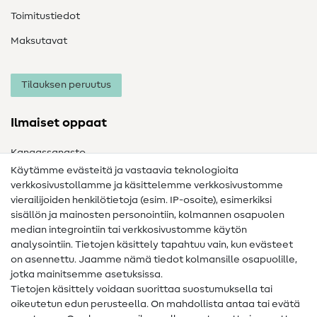
Toimitustiedot
Maksutavat
Tilauksen peruutus
Ilmaiset oppaat
Kangassanasto
Käytämme evästeitä ja vastaavia teknologioita
Ompelusanasto
verkkosivustollamme ja käsittelemme verkkosivustomme
vierailijoiden henkilötietoja (esim. IP-osoite), esimerkiksi
Ompeluohjeet
sisällön ja mainosten personointiin, kolmannen osapuolen
Apua ja yhteystiedot
median integrointiin tai verkkosivustomme käytön
analysointiin. Tietojen käsittely tapahtuu vain, kun evästeet
on asennettu. Jaamme nämä tiedot kolmansille osapuolille,
Yhteystiedot
jotka mainitsemme asetuksissa.
Tietoa omistajanvaihdoksesta
Tietojen käsittely voidaan suorittaa suostumuksella tai
oikeutetun edun perusteella. On mahdollista antaa tai evätä
FAQ