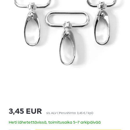
3,45 EUR
sis. ALV
(
Perushinta
3,45 € / kpl
)
Heti lähetettävissä, toimitusaika 5–7 arkipäivää