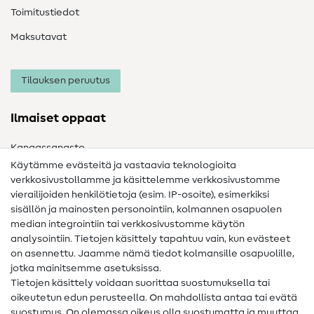
Toimitustiedot
Maksutavat
Tilauksen peruutus
Ilmaiset oppaat
Kangassanasto
Käytämme evästeitä ja vastaavia teknologioita
Ompelusanasto
verkkosivustollamme ja käsittelemme verkkosivustomme
vierailijoiden henkilötietoja (esim. IP-osoite), esimerkiksi
Ompeluohjeet
sisällön ja mainosten personointiin, kolmannen osapuolen
Apua ja yhteystiedot
median integrointiin tai verkkosivustomme käytön
analysointiin. Tietojen käsittely tapahtuu vain, kun evästeet
on asennettu. Jaamme nämä tiedot kolmansille osapuolille,
Yhteystiedot
jotka mainitsemme asetuksissa.
Tietoa omistajanvaihdoksesta
Tietojen käsittely voidaan suorittaa suostumuksella tai
oikeutetun edun perusteella. On mahdollista antaa tai evätä
FAQ
suostumus. On olemassa oikeus olla suostumatta ja muuttaa