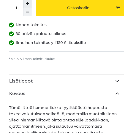
Ostoskoriin
Nopea toimitus
30 päivän palautusoikeus
Ilmainen toimitus yli 150 € tilauksille
* sis. ALV ilman
Toimituskulut
Lisätiedot
Kuvaus
Tämä litteä hummerilukko tyylikkäästä hopeasta
tekee vaikutuksen selkeällä, modernilla muotoilullaan.
Sileä, hieman kiiltävä pinta antaa sille laadukkaan,
ajattoman ilmeen, joka sulautuu vaivattomasti
moneen tyyliin - yksinkertaisesta ja puristisesta