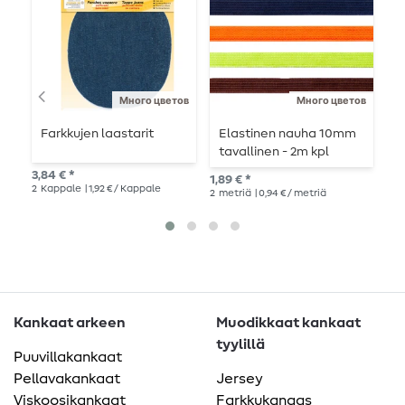
Много цветов
Много цветов
Farkkujen laastarit
Elastinen nauha 10mm
V
tavallinen - 2m kpl
v
p
3,84 € *
1,89 € *
3,9
2
Kappale
| 1,92 € / Kappale
2
metriä
| 0,94 € / metriä
3
m
Kankaat arkeen
Muodikkaat kankaat
tyylillä
Puuvillakankaat
Pellavakankaat
Jersey
Viskoosikankaat
Farkkukangas