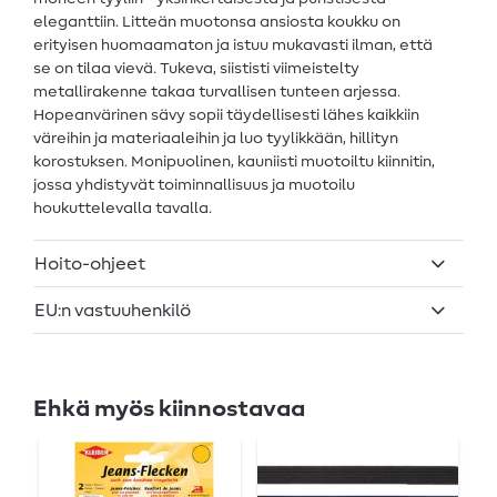
eleganttiin. Litteän muotonsa ansiosta koukku on
erityisen huomaamaton ja istuu mukavasti ilman, että
se on tilaa vievä. Tukeva, siististi viimeistelty
metallirakenne takaa turvallisen tunteen arjessa.
Hopeanvärinen sävy sopii täydellisesti lähes kaikkiin
väreihin ja materiaaleihin ja luo tyylikkään, hillityn
korostuksen. Monipuolinen, kauniisti muotoiltu kiinnitin,
jossa yhdistyvät toiminnallisuus ja muotoilu
houkuttelevalla tavalla.
Hoito-ohjeet
EU:n vastuuhenkilö
Ehkä myös kiinnostavaa