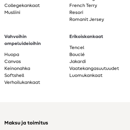
Collegekankaat
French Terry
Musliini
Resori
Romanit Jersey
Vahvoihin
Erikoiskankaat
ompeluideioihin
Tencel
Huopa
Bouclé
Canvas
Jakardi
Keinonahka
Vaatekangasuutuudet
Softshell
Luomukankaat
Verhoilukankaat
Maksu ja toimitus