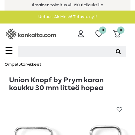
Ilmainen toimitus yli 150 € tilauksille
Uutuus: Air Mesh! Tutustu nyt!
0
0
☰
Ompelutarvikkeet
Union Knopf by Prym karan
koukku 30 mm litteä hopea