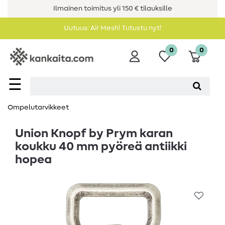
Ilmainen toimitus yli 150 € tilauksille
Uutuus: Air Mesh! Tutustu nyt!
0
0
☰
Ompelutarvikkeet
Union Knopf by Prym karan
koukku 40 mm pyöreä antiikki
hopea