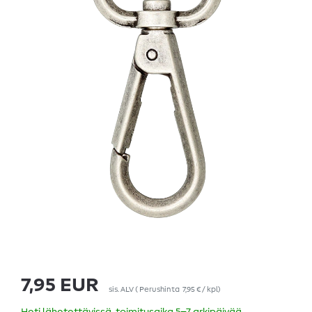
7,95 EUR
sis. ALV
(
Perushinta
7,95 € / kpl
)