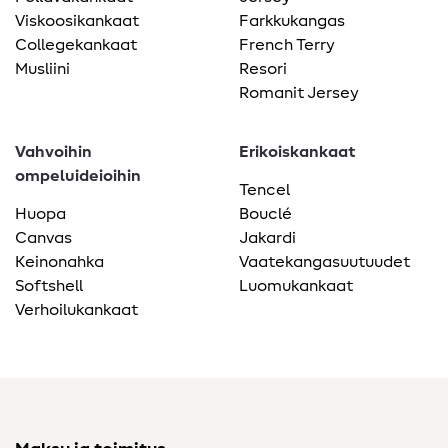
Viskoosikankaat
Farkkukangas
Collegekankaat
French Terry
Musliini
Resori
Romanit Jersey
Vahvoihin
Erikoiskankaat
ompeluideioihin
Tencel
Huopa
Bouclé
Canvas
Jakardi
Keinonahka
Vaatekangasuutuudet
Softshell
Luomukankaat
Verhoilukankaat