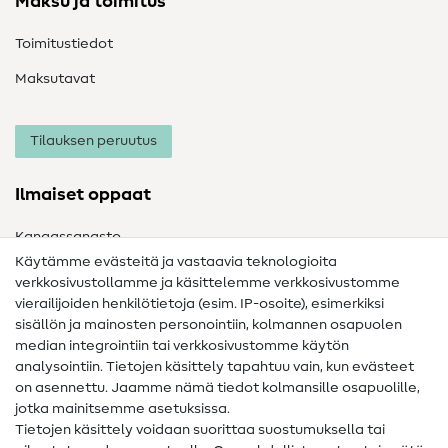
Maksu ja toimitus
Toimitustiedot
Maksutavat
Tilauksen peruutus
Ilmaiset oppaat
Kangassanasto
Käytämme evästeitä ja vastaavia teknologioita
Ompelusanasto
verkkosivustollamme ja käsittelemme verkkosivustomme
vierailijoiden henkilötietoja (esim. IP-osoite), esimerkiksi
Ompeluohjeet
sisällön ja mainosten personointiin, kolmannen osapuolen
Apua ja yhteystiedot
median integrointiin tai verkkosivustomme käytön
analysointiin. Tietojen käsittely tapahtuu vain, kun evästeet
on asennettu. Jaamme nämä tiedot kolmansille osapuolille,
Yhteystiedot
jotka mainitsemme asetuksissa.
Tietoa omistajanvaihdoksesta
Tietojen käsittely voidaan suorittaa suostumuksella tai