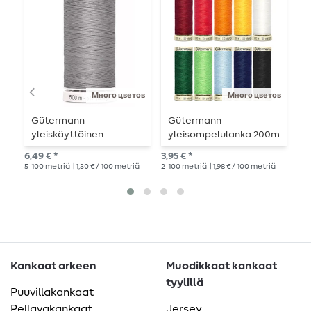
Много цветов
Много цветов
Gütermann
Gütermann
K
yleiskäyttöinen
yleisompelulanka 200m
L
ompelukone 500m
m
6,49 € *
3,95 € *
2,6
5
100 metriä
| 1,30 € / 100 metriä
2
100 metriä
| 1,98 € / 100 metriä
1
me
Kankaat arkeen
Muodikkaat kankaat
tyylillä
Puuvillakankaat
Pellavakankaat
Jersey