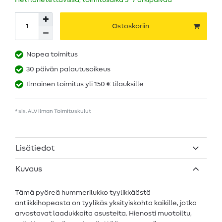
Heti lähetettävissä, toimitusaika 5–7 arkipäivää
Ostoskoriin
Nopea toimitus
30 päivän palautusoikeus
Ilmainen toimitus yli 150 € tilauksille
* sis. ALV ilman
Toimituskulut
Lisätiedot
Kuvaus
Tämä pyöreä hummerilukko tyylikkäästä
antiikkihopeasta on tyylikäs yksityiskohta kaikille, jotka
arvostavat laadukkaita asusteita. Hienosti muotoiltu,