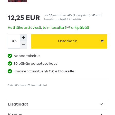
per
0,5
metriä
sis. ALV
( Leveys (cm): 145 cm |
12,25 EUR
Perushinta
24,49 € / metriä
)
Heti lähetettävissä, toimitusaika 5–7 arkipäivää
Ostoskoriin
Nopea toimitus
30 päivän palautusoikeus
Ilmainen toimitus yli 150 € tilauksille
* sis. ALV ilman
Toimituskulut
Lisätiedot