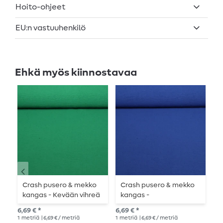
Hoito-ohjeet
EU:n vastuuhenkilö
Ehkä myös kiinnostavaa
Crash pusero & mekko
Crash pusero & mekko
C
kangas - Kevään vihreä
kangas -
k
Kuninkaansininen
6,69 € *
6,69 € *
6,6
1
metriä
| 6,69 € / metriä
1
metriä
| 6,69 € / metriä
1
me