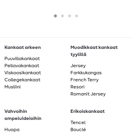
Kankaat arkeen
Muodikkaat kankaat
tyylillä
Puuvillakankaat
Pellavakankaat
Jersey
Viskoosikankaat
Farkkukangas
Collegekankaat
French Terry
Musliini
Resori
Romanit Jersey
Vahvoihin
Erikoiskankaat
ompeluideioihin
Tencel
Huopa
Bouclé