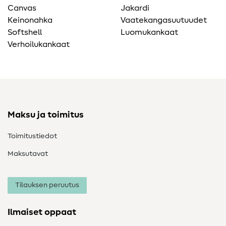
Canvas
Jakardi
Keinonahka
Vaatekangasuutuudet
Softshell
Luomukankaat
Verhoilukankaat
Maksu ja toimitus
Toimitustiedot
Maksutavat
Tilauksen peruutus
Ilmaiset oppaat