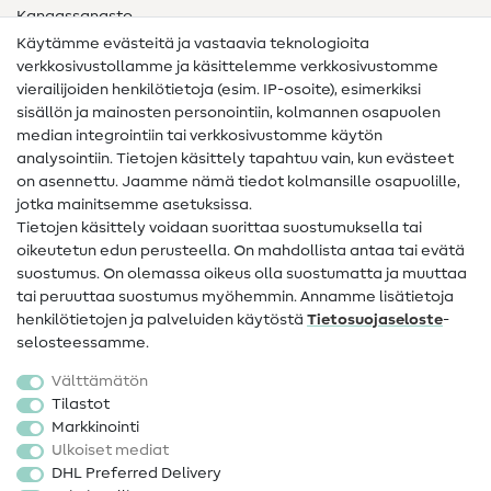
Kangassanasto
Käytämme evästeitä ja vastaavia teknologioita
Ompelusanasto
verkkosivustollamme ja käsittelemme verkkosivustomme
vierailijoiden henkilötietoja (esim. IP-osoite), esimerkiksi
Ompeluohjeet
sisällön ja mainosten personointiin, kolmannen osapuolen
median integrointiin tai verkkosivustomme käytön
Apua ja yhteystiedot
analysointiin. Tietojen käsittely tapahtuu vain, kun evästeet
on asennettu. Jaamme nämä tiedot kolmansille osapuolille,
Yhteystiedot
jotka mainitsemme asetuksissa.
Tietoa omistajanvaihdoksesta
Tietojen käsittely voidaan suorittaa suostumuksella tai
oikeutetun edun perusteella. On mahdollista antaa tai evätä
FAQ
suostumus. On olemassa oikeus olla suostumatta ja muuttaa
tai peruuttaa suostumus myöhemmin. Annamme lisätietoja
Peruutusoikeus
henkilötietojen ja palveluiden käytöstä
Tietosuojaseloste
-
Suosittu
selosteessamme.
Välttämätön
Kankaat
Tilastot
Markkinointi
Ompelutarvikkeet
Ulkoiset mediat
Ale
DHL Preferred Delivery