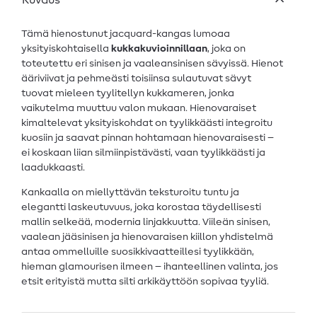
Kuvaus
Tämä hienostunut jacquard-kangas lumoaa
yksityiskohtaisella
kukkakuvioinnillaan
, joka on
toteutettu eri sinisen ja vaaleansinisen sävyissä. Hienot
ääriviivat ja pehmeästi toisiinsa sulautuvat sävyt
tuovat mieleen tyylitellyn kukkameren, jonka
vaikutelma muuttuu valon mukaan. Hienovaraiset
kimaltelevat yksityiskohdat on tyylikkäästi integroitu
kuosiin ja saavat pinnan hohtamaan hienovaraisesti –
ei koskaan liian silmiinpistävästi, vaan tyylikkäästi ja
laadukkaasti.
Kankaalla on miellyttävän teksturoitu tuntu ja
elegantti laskeutuvuus, joka korostaa täydellisesti
mallin selkeää, modernia linjakkuutta. Viileän sinisen,
vaalean jääsinisen ja hienovaraisen kiillon yhdistelmä
antaa ommelluille suosikkivaatteillesi tyylikkään,
hieman glamourisen ilmeen – ihanteellinen valinta, jos
etsit erityistä mutta silti arkikäyttöön sopivaa tyyliä.