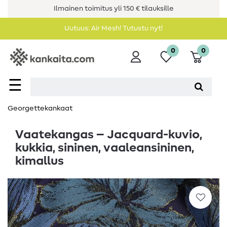
Ilmainen toimitus yli 150 € tilauksille
Uutuus: Air Mesh! Tutustu nyt!
0
0
☰
Georgettekankaat
Vaatekangas – Jacquard-kuvio,
kukkia, sininen, vaaleansininen,
kimallus