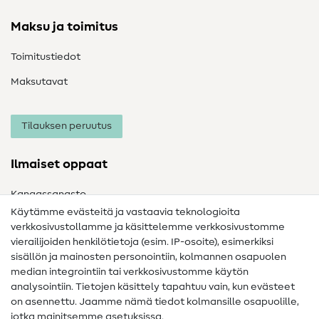
Maksu ja toimitus
Toimitustiedot
Maksutavat
Tilauksen peruutus
Ilmaiset oppaat
Kangassanasto
Käytämme evästeitä ja vastaavia teknologioita
Ompelusanasto
verkkosivustollamme ja käsittelemme verkkosivustomme
vierailijoiden henkilötietoja (esim. IP-osoite), esimerkiksi
Ompeluohjeet
sisällön ja mainosten personointiin, kolmannen osapuolen
Apua ja yhteystiedot
median integrointiin tai verkkosivustomme käytön
analysointiin. Tietojen käsittely tapahtuu vain, kun evästeet
on asennettu. Jaamme nämä tiedot kolmansille osapuolille,
Yhteystiedot
jotka mainitsemme asetuksissa.