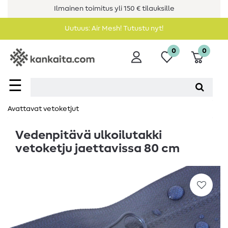
Ilmainen toimitus yli 150 € tilauksille
Uutuus: Air Mesh! Tutustu nyt!
0
0
☰
Avattavat vetoketjut
Vedenpitävä ulkoilutakki
vetoketju jaettavissa 80 cm