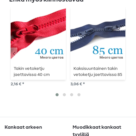
Много цветов
Много цветов
Takin vetoketju
Kaksisuuntainen takin
T
jaettavissa 40 cm
vetoketju jaettavissa 85
j
cm
2,16 € *
3,06 € *
2,4
Kankaat arkeen
Muodikkaat kankaat
tyylillä