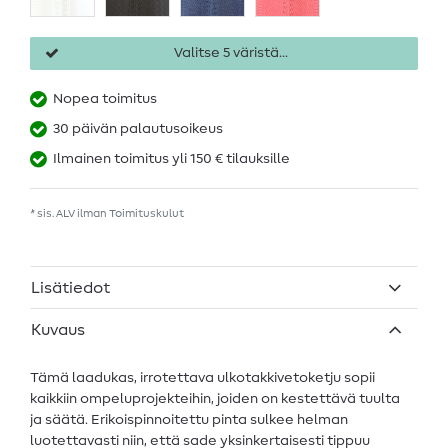
Valitse 5 väristä...
Nopea toimitus
30 päivän palautusoikeus
Ilmainen toimitus yli 150 € tilauksille
* sis. ALV ilman
Toimituskulut
Lisätiedot
Kuvaus
Tämä laadukas, irrotettava ulkotakkivetoketju sopii
kaikkiin ompeluprojekteihin, joiden on kestettävä tuulta
ja säätä. Erikoispinnoitettu pinta sulkee helman
luotettavasti niin, että sade yksinkertaisesti tippuu