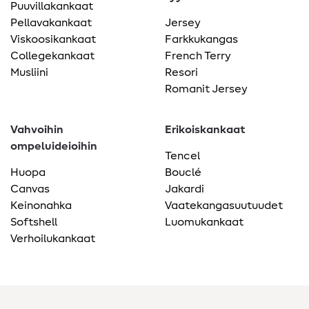
Puuvillakankaat
Pellavakankaat
Jersey
Viskoosikankaat
Farkkukangas
Collegekankaat
French Terry
Musliini
Resori
Romanit Jersey
Vahvoihin
Erikoiskankaat
ompeluideioihin
Tencel
Huopa
Bouclé
Canvas
Jakardi
Keinonahka
Vaatekangasuutuudet
Softshell
Luomukankaat
Verhoilukankaat