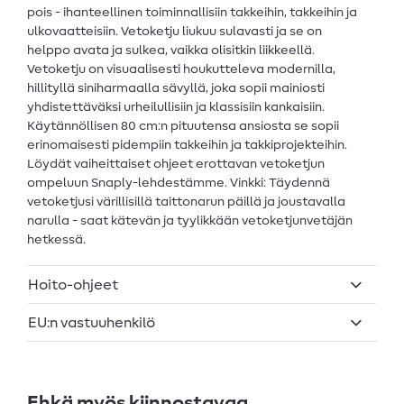
pois - ihanteellinen toiminnallisiin takkeihin, takkeihin ja
ulkovaatteisiin. Vetoketju liukuu sulavasti ja se on
helppo avata ja sulkea, vaikka olisitkin liikkeellä.
Vetoketju on visuaalisesti houkutteleva modernilla,
hillityllä siniharmaalla sävyllä, joka sopii mainiosti
yhdistettäväksi urheilullisiin ja klassisiin kankaisiin.
Käytännöllisen 80 cm:n pituutensa ansiosta se sopii
erinomaisesti pidempiin takkeihin ja takkiprojekteihin.
Löydät vaiheittaiset ohjeet erottavan vetoketjun
ompeluun Snaply-lehdestämme. Vinkki: Täydennä
vetoketjusi värillisillä taittonarun päillä ja joustavalla
narulla - saat kätevän ja tyylikkään vetoketjunvetäjän
hetkessä.
Hoito-ohjeet
EU:n vastuuhenkilö
Ehkä myös kiinnostavaa