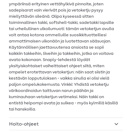
ympäriinsä erityinen vettähylkivä pinnoite, joten
sadepisarat vain vierivät pois ja vetoketju pysyy
miellyttävän sileänä. Olipa kyseessä sitten
toiminnallinen takki, softshell-takki, sadetakki lapsille
tai urheilullinen ulkoilumuoti: tämän vetoketjun avulla
voit antaa kotona ommelluille suosikkituotteillesi
ammattimaisen ulkonäön ja luotettavan sääsuojan.
Käytännöllisen jaettavuutensa ansiosta se sopii
kaikkiin takkeihin, liiveihin ja takkeihin, jotka on voitava
avata kokonaan. Snaply-lehdestä löydät
yksityiskohtaiset vaiheittaiset ohjeet siitä, miten
ompelet erotettavan vetoketjun: näin saat siistin ja
kestävän lopputuloksen - vaikka sinulla ei olisi vielä
paljon ompelukokemusta. Vinkki: Yhdistä vetoketju
värikoordinoidun taittuvan narun päähän ja
kuminauhaan vetoketjun vetimeksi. Näin takki on
entistä helpompi avata ja sulkea - myös kylmillä käsillä
tai hanskoilla.
Hoito-ohjeet