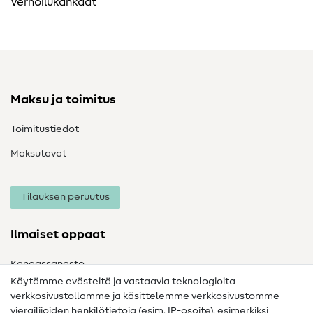
Verhoilukankaat
Maksu ja toimitus
Toimitustiedot
Maksutavat
Tilauksen peruutus
Ilmaiset oppaat
Kangassanasto
Käytämme evästeitä ja vastaavia teknologioita
Ompelusanasto
verkkosivustollamme ja käsittelemme verkkosivustomme
vierailijoiden henkilötietoja (esim. IP-osoite), esimerkiksi
Ompeluohjeet