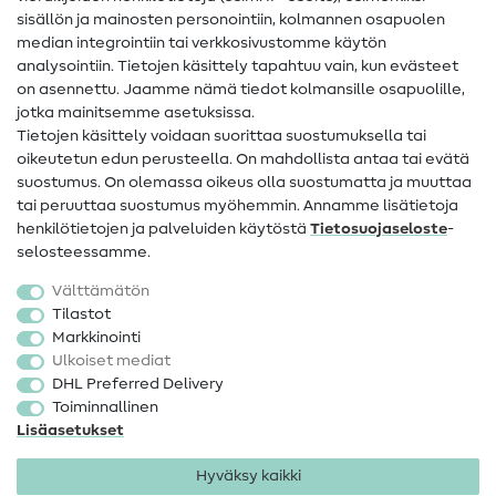
sisällön ja mainosten personointiin, kolmannen osapuolen
Apua ja yhteystiedot
median integrointiin tai verkkosivustomme käytön
analysointiin. Tietojen käsittely tapahtuu vain, kun evästeet
on asennettu. Jaamme nämä tiedot kolmansille osapuolille,
Yhteystiedot
jotka mainitsemme asetuksissa.
Tietoa omistajanvaihdoksesta
Tietojen käsittely voidaan suorittaa suostumuksella tai
oikeutetun edun perusteella. On mahdollista antaa tai evätä
FAQ
suostumus. On olemassa oikeus olla suostumatta ja muuttaa
tai peruuttaa suostumus myöhemmin. Annamme lisätietoja
Peruutusoikeus
henkilötietojen ja palveluiden käytöstä
Tietosuojaseloste
-
Suosittu
selosteessamme.
Välttämätön
Kankaat
Tilastot
Markkinointi
Ompelutarvikkeet
Ulkoiset mediat
Ale
DHL Preferred Delivery
Toiminnallinen
Lisäasetukset
Hyväksy kaikki