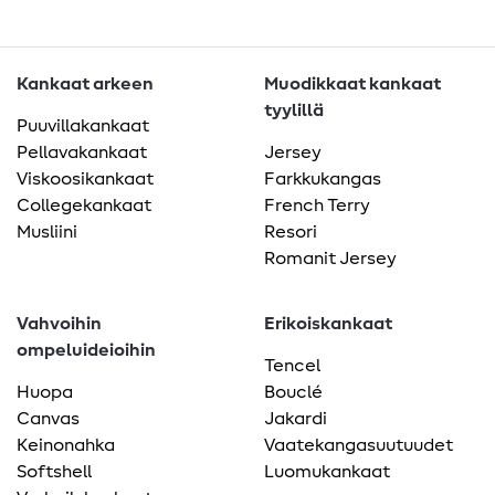
Kankaat arkeen
Muodikkaat kankaat
tyylillä
Puuvillakankaat
Pellavakankaat
Jersey
Viskoosikankaat
Farkkukangas
Collegekankaat
French Terry
Musliini
Resori
Romanit Jersey
Vahvoihin
Erikoiskankaat
ompeluideioihin
Tencel
Huopa
Bouclé
Canvas
Jakardi
Keinonahka
Vaatekangasuutuudet
Softshell
Luomukankaat