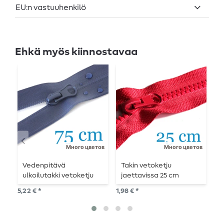
EU:n vastuuhenkilö
Ehkä myös kiinnostavaa
Много цветов
Много цветов
Vedenpitävä
Takin vetoketju
T
ulkoilutakki vetoketju
jaettavissa 25 cm
j
jaettavissa 75 cm
5,22 € *
1,98 € *
2,1