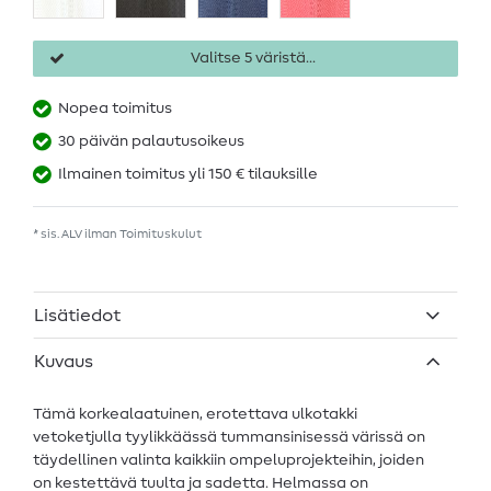
Valitse 5 väristä...
Nopea toimitus
30 päivän palautusoikeus
Ilmainen toimitus yli 150 € tilauksille
* sis. ALV ilman
Toimituskulut
Lisätiedot
Kuvaus
Tämä korkealaatuinen, erotettava ulkotakki
vetoketjulla tyylikkäässä tummansinisessä värissä on
täydellinen valinta kaikkiin ompeluprojekteihin, joiden
on kestettävä tuulta ja sadetta. Helmassa on