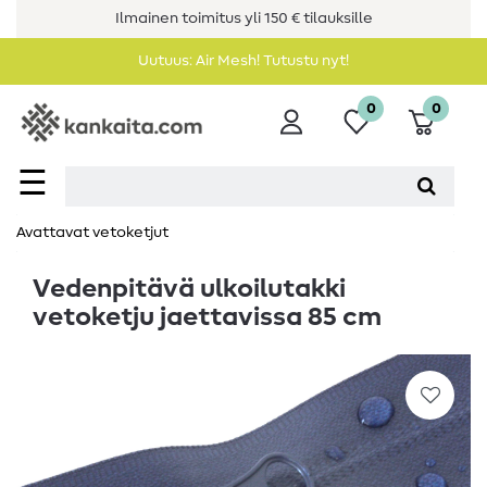
Ilmainen toimitus yli 150 € tilauksille
Uutuus: Air Mesh! Tutustu nyt!
0
0
☰
Avattavat vetoketjut
Vedenpitävä ulkoilutakki
vetoketju jaettavissa 85 cm