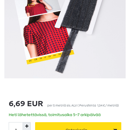
6,69 EUR
per
5
metriä
sis. ALV
(
Perushinta
1,34 € / metriä
)
Heti lähetettävissä, toimitusaika 5–7 arkipäivää