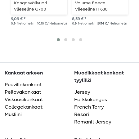
Kangasvälivuori -
Volume fleece -
V
Vlieseline G700 -
Vlieseline H 630
T
silitettävä välivuori
voidaan silitellä päälle
9,09 € *
8,59 € *
5,2
0.9
Neliömetri
| 10,10 € / Neliömetri
0.9
Neliömetri
| 9,54 € / Neliömetri
5
m
Kankaat arkeen
Muodikkaat kankaat
tyylillä
Puuvillakankaat
Pellavakankaat
Jersey
Viskoosikankaat
Farkkukangas
Collegekankaat
French Terry
Musliini
Resori
Romanit Jersey