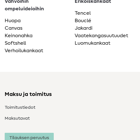
Vahvoihin
Erikoiskankaat
ompeluideioihin
Tencel
Huopa
Bouclé
Canvas
Jakardi
Keinonahka
Vaatekangasuutuudet
Softshell
Luomukankaat
Verhoilukankaat
Maksu ja toimitus
Toimitustiedot
Maksutavat
Tilauksen peruutus