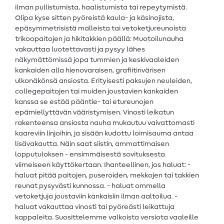
ilman pullistumista, haalistumista tai repeytymistä.
Olipa kyse sitten pyöreistä kaula- ja käsinojista,
epäsymmetrisistä malleista tai vetoketjureunoista
trikoopaitojen ja hikitakkien päällä: Muotoilunauha
vakauttaa luotettavasti ja pysyy lähes
näkymättömissä jopa tummien ja keskivaaleiden
kankaiden alla hienovaraisen, grafiitinvärisen
ulkonäkönsä ansiosta. Erityisesti paksujen neuleiden,
collegepaitojen tai muiden joustavien kankaiden
kanssa se estää pääntie- tai etureunojen
epämiellyttävän vääristymisen. Vinosti leikatun
rakenteensa ansiosta nauha mukautuu vaivattomasti
kaareviin linjoihin, ja sisään kudottu loimisauma antaa
lisävakautta. Näin saat siistin, ammattimaisen
lopputuloksen - ensimmäisestä sovituksesta
viimeiseen käyttökertaan. Ihanteellinen, jos haluat: -
haluat pitää paitojen, puseroiden, mekkojen tai takkien
reunat pysyvästi kunnossa. - haluat ommella
vetoketjuja joustaviin kankaisiin ilman aaltoilua. -
haluat vakauttaa vinosti tai pyöreästi leikattuja
kappaleita. Suosittelemme valkoista versiota vaaleille