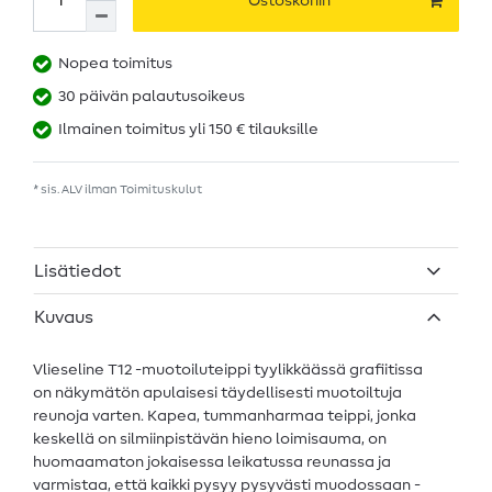
Ostoskoriin
Nopea toimitus
30 päivän palautusoikeus
Ilmainen toimitus yli 150 € tilauksille
* sis. ALV ilman
Toimituskulut
Lisätiedot
Kuvaus
Vlieseline T12 -muotoiluteippi tyylikkäässä grafiitissa
on näkymätön apulaisesi täydellisesti muotoiltuja
reunoja varten. Kapea, tummanharmaa teippi, jonka
keskellä on silmiinpistävän hieno loimisauma, on
huomaamaton jokaisessa leikatussa reunassa ja
varmistaa, että kaikki pysyy pysyvästi muodossaan -