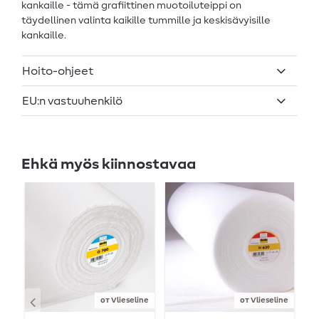
kankaille - tämä grafiittinen muotoiluteippi on
täydellinen valinta kaikille tummille ja keskisävyisille
kankaille.
Hoito-ohjeet
EU:n vastuuhenkilö
Ehkä myös kiinnostavaa
от Vlieseline
от Vlieseline