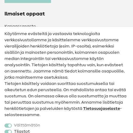
Ilmaiset oppaat
Kangassanasto
Käytämme evästeitä ja vastaavia teknologioita
Ompelusanasto
verkkosivustollamme ja käsittelemme verkkosivustomme
vierailijoiden henkilötietoja (esim. IP-osoite), esimerkiksi
Ompeluohjeet
sisällön ja mainosten personointiin, kolmannen osapuolen
Apua ja yhteystiedot
median integrointiin tai verkkosivustomme käytön
analysointiin. Tietojen käsittely tapahtuu vain, kun evästeet
on asennettu. Jaamme nämä tiedot kolmansille osapuolille,
Yhteystiedot
jotka mainitsemme asetuksissa.
Tietoa omistajanvaihdoksesta
Tietojen käsittely voidaan suorittaa suostumuksella tai
oikeutetun edun perusteella. On mahdollista antaa tai evätä
FAQ
suostumus. On olemassa oikeus olla suostumatta ja muuttaa
tai peruuttaa suostumus myöhemmin. Annamme lisätietoja
Peruutusoikeus
henkilötietojen ja palveluiden käytöstä
Tietosuojaseloste
-
Suosittu
selosteessamme.
Välttämätön
Kankaat
Tilastot