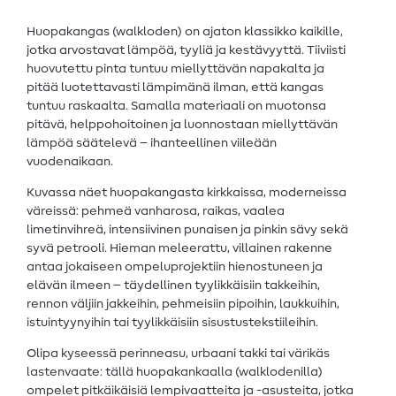
Huopakangas (walkloden) on ajaton klassikko kaikille,
jotka arvostavat lämpöä, tyyliä ja kestävyyttä. Tiiviisti
huovutettu pinta tuntuu miellyttävän napakalta ja
pitää luotettavasti lämpimänä ilman, että kangas
tuntuu raskaalta. Samalla materiaali on muotonsa
pitävä, helppohoitoinen ja luonnostaan miellyttävän
lämpöä säätelevä – ihanteellinen viileään
vuodenaikaan.
Kuvassa näet huopakangasta kirkkaissa, moderneissa
väreissä: pehmeä vanharosa, raikas, vaalea
limetinvihreä, intensiivinen punaisen ja pinkin sävy sekä
syvä petrooli. Hieman meleerattu, villainen rakenne
antaa jokaiseen ompeluprojektiin hienostuneen ja
elävän ilmeen – täydellinen tyylikkäisiin takkeihin,
rennon väljiin jakkeihin, pehmeisiin pipoihin, laukkuihin,
istuintyynyihin tai tyylikkäisiin sisustustekstiileihin.
Olipa kyseessä perinneasu, urbaani takki tai värikäs
lastenvaate: tällä huopakankaalla (walklodenilla)
ompelet pitkäikäisiä lempivaatteita ja -asusteita, jotka