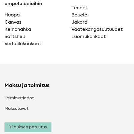
ompeluideioihin
Tencel
Huopa
Bouclé
Canvas
Jakardi
Keinonahka
Vaatekangasuutuudet
Softshell
Luomukankaat
Verhoilukankaat
Maksu ja toimitus
Toimitustiedot
Maksutavat
Tilauksen peruutus