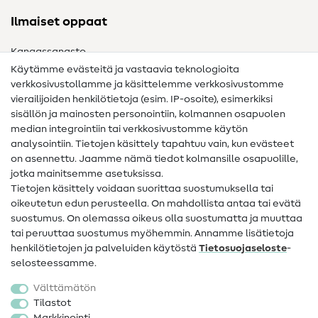
Ilmaiset oppaat
Kangassanasto
Käytämme evästeitä ja vastaavia teknologioita
Ompelusanasto
verkkosivustollamme ja käsittelemme verkkosivustomme
vierailijoiden henkilötietoja (esim. IP-osoite), esimerkiksi
Ompeluohjeet
sisällön ja mainosten personointiin, kolmannen osapuolen
median integrointiin tai verkkosivustomme käytön
Apua ja yhteystiedot
analysointiin. Tietojen käsittely tapahtuu vain, kun evästeet
on asennettu. Jaamme nämä tiedot kolmansille osapuolille,
Yhteystiedot
jotka mainitsemme asetuksissa.
Tietoa omistajanvaihdoksesta
Tietojen käsittely voidaan suorittaa suostumuksella tai
oikeutetun edun perusteella. On mahdollista antaa tai evätä
FAQ
suostumus. On olemassa oikeus olla suostumatta ja muuttaa
tai peruuttaa suostumus myöhemmin. Annamme lisätietoja
Peruutusoikeus
henkilötietojen ja palveluiden käytöstä
Tietosuojaseloste
-
Suosittu
selosteessamme.
Välttämätön
Kankaat
Tilastot