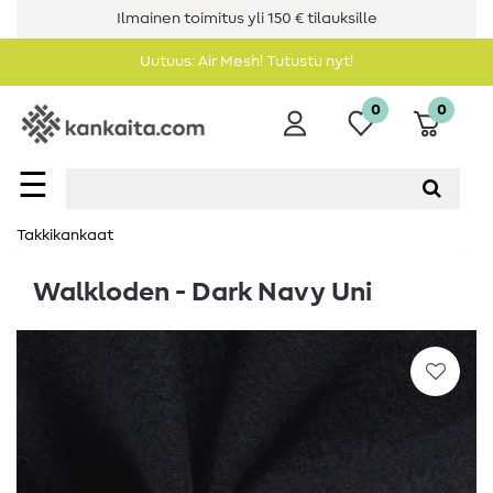
Ilmainen toimitus yli 150 € tilauksille
Uutuus: Air Mesh! Tutustu nyt!
0
0
☰
Takkikankaat
Walkloden - Dark Navy Uni