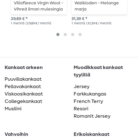
Villafleece Virgin Wool -
Walkloden - Melange
W
Vihreä ilman mulesingia
marja
s
t
29,89 € *
31,39 € *
27,
1
metriä
| 29,89 € / metriä
1
metriä
| 31,39 € / metriä
1
me
Kankaat arkeen
Muodikkaat kankaat
tyylillä
Puuvillakankaat
Pellavakankaat
Jersey
Viskoosikankaat
Farkkukangas
Collegekankaat
French Terry
Musliini
Resori
Romanit Jersey
Vahvoihin
Erikoiskankaat