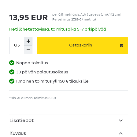
per
0,5
metriä
sis. ALV
( Leveys (cm): 142 cm |
13,95 EUR
Perushinta
27,89 € / metriä
)
Heti lähetettävissä, toimitusaika 5–7 arkipäivää
Ostoskoriin
Nopea toimitus
30 päivän palautusoikeus
Ilmainen toimitus yli 150 € tilauksille
* sis. ALV ilman
Toimituskulut
Lisätiedot
Kuvaus