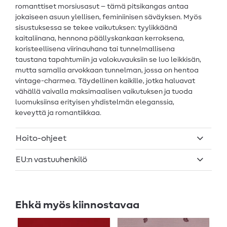
romanttiset morsiusasut – tämä pitsikangas antaa
jokaiseen asuun ylellisen, feminiinisen säväyksen. Myös
sisustuksessa se tekee vaikutuksen: tyylikkäänä
kaitaliinana, hennona päällyskankaan kerroksena,
koristeellisena viirinauhana tai tunnelmallisena
taustana tapahtumiin ja valokuvauksiin se luo leikkisän,
mutta samalla arvokkaan tunnelman, jossa on hentoa
vintage-charmea. Täydellinen kaikille, jotka haluavat
vähällä vaivalla maksimaalisen vaikutuksen ja tuoda
luomuksiinsa erityisen yhdistelmän eleganssia,
keveyttä ja romantiikkaa.
Hoito-ohjeet
EU:n vastuuhenkilö
Ehkä myös kiinnostavaa