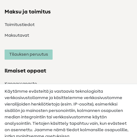
Maksu ja toimitus
Toimitustiedot
Maksutavat
Tilauksen peruutus
Ilmaiset oppaat
Kangassanasto
Käytämme evästeitä ja vastaavia teknologioita
Ompelusanasto
verkkosivustollamme ja käsittelemme verkkosivustomme
vierailijoiden henkilötietoja (esim. IP-osoite), esimerkiksi
Ompeluohjeet
sisällön ja mainosten personointiin, kolmannen osapuolen
median integrointiin tai verkkosivustomme käytön
Apua ja yhteystiedot
analysointiin. Tietojen käsittely tapahtuu vain, kun evästeet
on asennettu. Jaamme nämä tiedot kolmansille osapuolille,
Yhteystiedot
jotka mainitsemme asetuksissa.