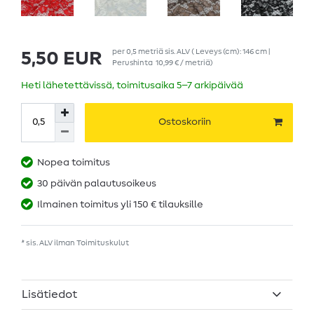
per
0,5
metriä
sis. ALV
( Leveys (cm): 146 cm |
5,50 EUR
Perushinta
10,99 € / metriä
)
Heti lähetettävissä, toimitusaika 5–7 arkipäivää
Ostoskoriin
Nopea toimitus
30 päivän palautusoikeus
Ilmainen toimitus yli 150 € tilauksille
* sis. ALV ilman
Toimituskulut
Lisätiedot