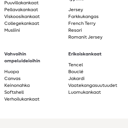
Puuvillakankaat
Pellavakankaat
Jersey
Viskoosikankaat
Farkkukangas
Collegekankaat
French Terry
Musliini
Resori
Romanit Jersey
Vahvoihin
Erikoiskankaat
ompeluideioihin
Tencel
Huopa
Bouclé
Canvas
Jakardi
Keinonahka
Vaatekangasuutuudet
Softshell
Luomukankaat
Verhoilukankaat