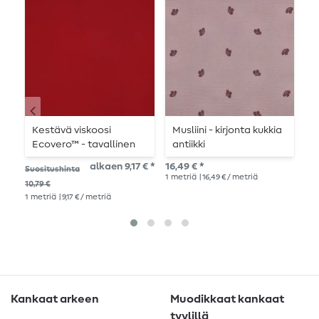
Kestävä viskoosi
Musliini - kirjonta kukkia
K
Ecovero™ - tavallinen
antiikki
E
Bordeaux
vaaleanpunainen
m
alkaen 9,17 € *
16,49 € *
10,
Suositushinta
1
metriä
| 16,49 € / metriä
1
me
10,79 €
1
metriä
| 9,17 € / metriä
Kankaat arkeen
Muodikkaat kankaat
tyylillä