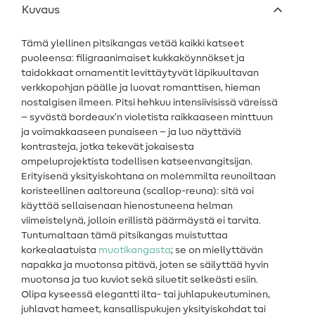
Kuvaus
Tämä ylellinen pitsikangas vetää kaikki katseet
puoleensa: filigraanimaiset kukkaköynnökset ja
taidokkaat ornamentit levittäytyvät läpikuultavan
verkkopohjan päälle ja luovat romanttisen, hieman
nostalgisen ilmeen. Pitsi hehkuu intensiivisissä väreissä
– syvästä bordeaux’n violetista raikkaaseen minttuun
ja voimakkaaseen punaiseen – ja luo näyttäviä
kontrasteja, jotka tekevät jokaisesta
ompeluprojektista todellisen katseenvangitsijan.
Erityisenä yksityiskohtana on molemmilta reunoiltaan
koristeellinen aaltoreuna (scallop-reuna): sitä voi
käyttää sellaisenaan hienostuneena helman
viimeistelynä, jolloin erillistä päärmäystä ei tarvita.
Tuntumaltaan tämä pitsikangas muistuttaa
korkealaatuista
muotikangasta
; se on miellyttävän
napakka ja muotonsa pitävä, joten se säilyttää hyvin
muotonsa ja tuo kuviot sekä siluetit selkeästi esiin.
Olipa kyseessä elegantti ilta- tai juhlapukeutuminen,
juhlavat hameet, kansallispukujen yksityiskohdat tai