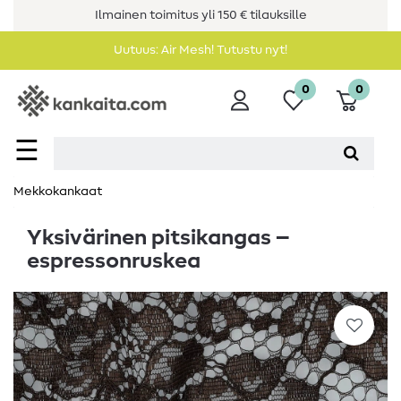
Ilmainen toimitus yli 150 € tilauksille
Uutuus: Air Mesh! Tutustu nyt!
0
0
☰
Mekkokankaat
Yksivärinen pitsikangas –
espressonruskea