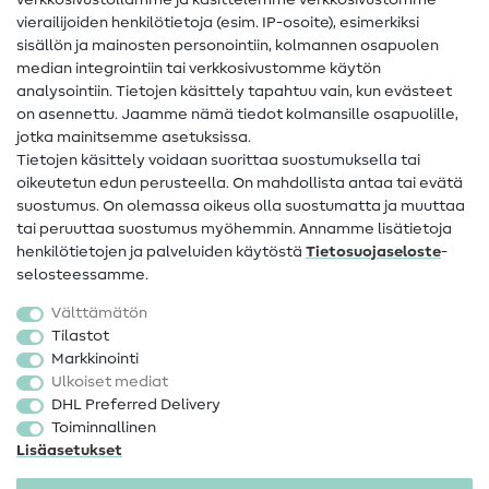
verkkosivustollamme ja käsittelemme verkkosivustomme
vierailijoiden henkilötietoja (esim. IP-osoite), esimerkiksi
Ompeluohjeet
sisällön ja mainosten personointiin, kolmannen osapuolen
median integrointiin tai verkkosivustomme käytön
Apua ja yhteystiedot
analysointiin. Tietojen käsittely tapahtuu vain, kun evästeet
on asennettu. Jaamme nämä tiedot kolmansille osapuolille,
Yhteystiedot
jotka mainitsemme asetuksissa.
Tietoa omistajanvaihdoksesta
Tietojen käsittely voidaan suorittaa suostumuksella tai
oikeutetun edun perusteella. On mahdollista antaa tai evätä
FAQ
suostumus. On olemassa oikeus olla suostumatta ja muuttaa
tai peruuttaa suostumus myöhemmin. Annamme lisätietoja
Peruutusoikeus
henkilötietojen ja palveluiden käytöstä
Tietosuojaseloste
-
Suosittu
selosteessamme.
Välttämätön
Kankaat
Tilastot
Markkinointi
Ompelutarvikkeet
Ulkoiset mediat
Ale
DHL Preferred Delivery
Toiminnallinen
Lisäasetukset