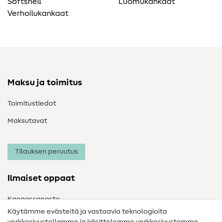
Softshell
Luomukankaat
Verhoilukankaat
Maksu ja toimitus
Toimitustiedot
Maksutavat
Tilauksen peruutus
Ilmaiset oppaat
Kangassanasto
Käytämme evästeitä ja vastaavia teknologioita
Ompelusanasto