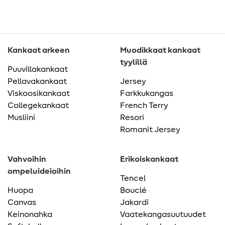
Kankaat arkeen
Muodikkaat kankaat
tyylillä
Puuvillakankaat
Pellavakankaat
Jersey
Viskoosikankaat
Farkkukangas
Collegekankaat
French Terry
Musliini
Resori
Romanit Jersey
Vahvoihin
Erikoiskankaat
ompeluideioihin
Tencel
Huopa
Bouclé
Canvas
Jakardi
Keinonahka
Vaatekangasuutuudet