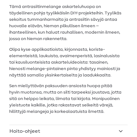
Tämä antrasiitinmelange askarteluhuopa on
täydellinen pohja tyylikkäisiin DIY-projekteihin. Tyylikäs
sekoitus tummanharmaita ja antrasiitin sävyjä antaa
huovalle elävän, hieman pilkullisen ilmeen –
ihanteellinen, kun haluat rauhallisen, modernin ilmeen,
jossa on hieman rakennetta.
Olipa kyse applikaatioista, kirjonnasta, koriste-
elementeistä, laukuista, avaimenperistä, lasinalusista
tai kausiluonteisista askarteluideoista: tasainen,
hienosti melange-pintainen pinta yhdistyy mainiosti ja
näyttää samalla yksinkertaiselta ja laadukkaalta.
Sen miellyttävän paksuuden ansiosta huopa pitää
hyvin muotonsa, mutta on silti tarpeeksi joustava, jotta
sitä on helppo leikata, liimata tai kirjota. Monipuolinen
yleistuote kaikille, jotka rakastavat selkeitä värejä,
hillittyjä melangeja ja korkealaatuista ilmettä.
Hoito-ohjeet