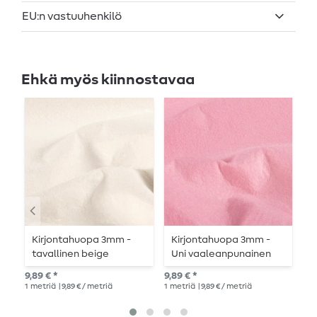
EU:n vastuuhenkilö
Ehkä myös kiinnostavaa
Kirjontahuopa 3mm -
Kirjontahuopa 3mm -
K
tavallinen beige
Uni vaaleanpunainen
t
k
9,89 € *
9,89 € *
9,8
1
metriä
| 9,89 € / metriä
1
metriä
| 9,89 € / metriä
1
me