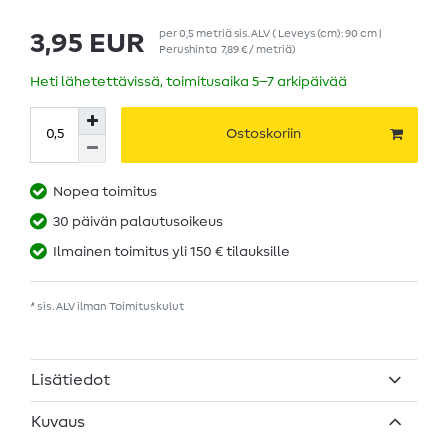
per
0,5
metriä
sis. ALV
( Leveys (cm): 90 cm |
3,95 EUR
Perushinta
7,89 € / metriä
)
Heti lähetettävissä, toimitusaika 5–7 arkipäivää
Ostoskoriin
Nopea toimitus
30 päivän palautusoikeus
Ilmainen toimitus yli 150 € tilauksille
* sis. ALV ilman
Toimituskulut
Lisätiedot
Kuvaus