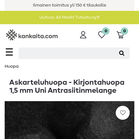
Ilmainen toimitus yli 150 € tilauksille
Uutuus: Air Mesh! Tutustu nyt!
0
0
☰
Huopa
Askarteluhuopa - Kirjontahuopa
1,5 mm Uni Antrasiitinmelange