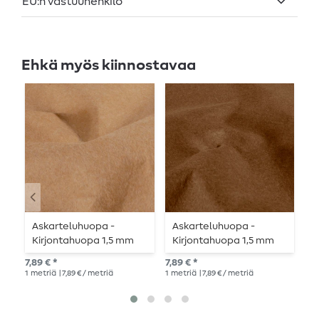
EU:n vastuuhenkilö
Ehkä myös kiinnostavaa
Askarteluhuopa -
Askarteluhuopa -
A
Kirjontahuopa 1,5 mm
Kirjontahuopa 1,5 mm
T
yksivärinen beige
yksivärinen
y
7,89 € *
7,89 € *
7,8
vaaleanruskea
1
metriä
| 7,89 € / metriä
1
metriä
| 7,89 € / metriä
1
me