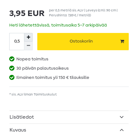
per
0,5
metriä
sis. ALV
( Leveys (cm): 90 cm |
3,95 EUR
Perushinta
7,89 € / metriä
)
Heti lähetettävissä, toimitusaika 5–7 arkipäivää
Ostoskoriin
Nopea toimitus
30 päivän palautusoikeus
Ilmainen toimitus yli 150 € tilauksille
* sis. ALV ilman
Toimituskulut
Lisätiedot
Kuvaus