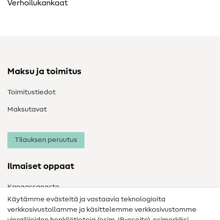
Verhoilukankaat
Maksu ja toimitus
Toimitustiedot
Maksutavat
Tilauksen peruutus
Ilmaiset oppaat
Kangassanasto
Käytämme evästeitä ja vastaavia teknologioita
Ompelusanasto
verkkosivustollamme ja käsittelemme verkkosivustomme