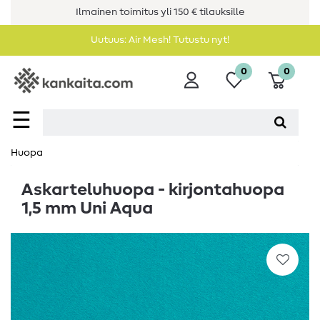
Ilmainen toimitus yli 150 € tilauksille
Uutuus: Air Mesh! Tutustu nyt!
0
0
☰
Huopa
Askarteluhuopa - kirjontahuopa
1,5 mm Uni Aqua