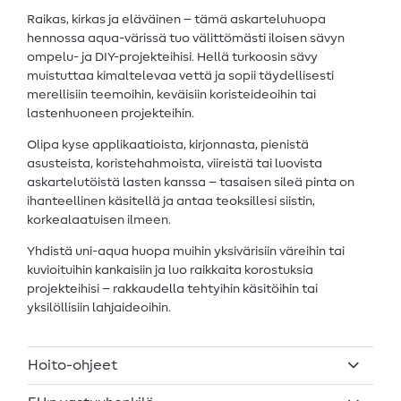
Raikas, kirkas ja eläväinen – tämä askarteluhuopa
hennossa aqua-värissä tuo välittömästi iloisen sävyn
ompelu- ja DIY-projekteihisi. Hellä turkoosin sävy
muistuttaa kimaltelevaa vettä ja sopii täydellisesti
merellisiin teemoihin, keväisiin koristeideoihin tai
lastenhuoneen projekteihin.
Olipa kyse applikaatioista, kirjonnasta, pienistä
asusteista, koristehahmoista, viireistä tai luovista
askartelutöistä lasten kanssa – tasaisen sileä pinta on
ihanteellinen käsitellä ja antaa teoksillesi siistin,
korkealaatuisen ilmeen.
Yhdistä uni-aqua huopa muihin yksivärisiin väreihin tai
kuvioituihin kankaisiin ja luo raikkaita korostuksia
projekteihisi – rakkaudella tehtyihin käsitöihin tai
yksilöllisiin lahjaideoihin.
Hoito-ohjeet