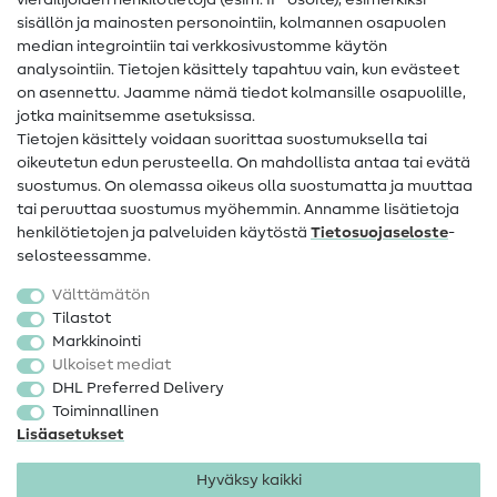
vierailijoiden henkilötietoja (esim. IP-osoite), esimerkiksi
Ompeluohjeet
sisällön ja mainosten personointiin, kolmannen osapuolen
median integrointiin tai verkkosivustomme käytön
Apua ja yhteystiedot
analysointiin. Tietojen käsittely tapahtuu vain, kun evästeet
on asennettu. Jaamme nämä tiedot kolmansille osapuolille,
Yhteystiedot
jotka mainitsemme asetuksissa.
Tietoa omistajanvaihdoksesta
Tietojen käsittely voidaan suorittaa suostumuksella tai
oikeutetun edun perusteella. On mahdollista antaa tai evätä
FAQ
suostumus. On olemassa oikeus olla suostumatta ja muuttaa
tai peruuttaa suostumus myöhemmin. Annamme lisätietoja
Peruutusoikeus
henkilötietojen ja palveluiden käytöstä
Tietosuojaseloste
-
Suosittu
selosteessamme.
Välttämätön
Kankaat
Tilastot
Markkinointi
Ompelutarvikkeet
Ulkoiset mediat
Ale
DHL Preferred Delivery
Toiminnallinen
Lisäasetukset
Hyväksy kaikki