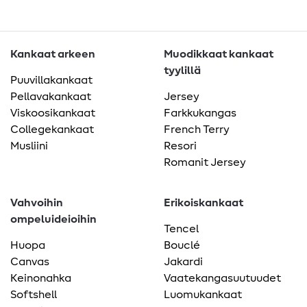
Kankaat arkeen
Muodikkaat kankaat
tyylillä
Puuvillakankaat
Pellavakankaat
Jersey
Viskoosikankaat
Farkkukangas
Collegekankaat
French Terry
Musliini
Resori
Romanit Jersey
Vahvoihin
Erikoiskankaat
ompeluideioihin
Tencel
Huopa
Bouclé
Canvas
Jakardi
Keinonahka
Vaatekangasuutuudet
Softshell
Luomukankaat