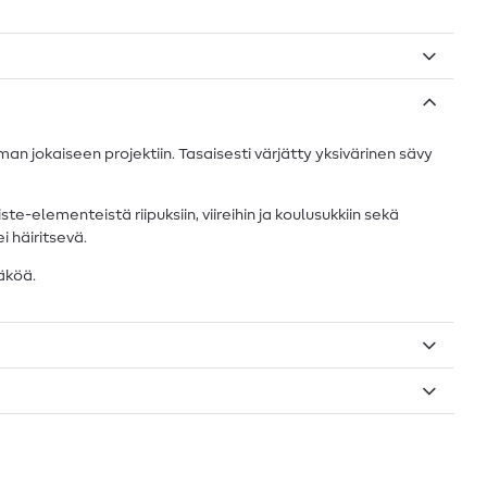
man jokaiseen projektiin. Tasaisesti värjätty yksivärinen sävy
e-elementeistä riipuksiin, viireihin ja koulusukkiin sekä
i häiritsevä.
näköä.