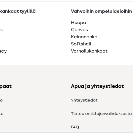
ankaat tyylillä
Vahvoihin ompeluideioihin
Huopa
as
Canvas
Keinonahka
Softshell
sey
Verhoilukankaat
ppaat
Apua ja yhteystiedot
to
Yhteystiedot
to
Tietoa omistajanvaihdoksesta
t
FAQ