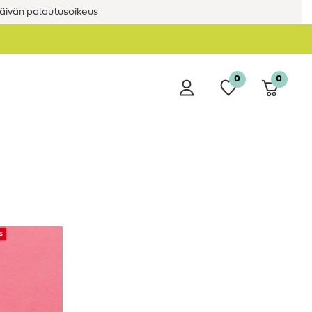
äivän palautusoikeus
0
0
s