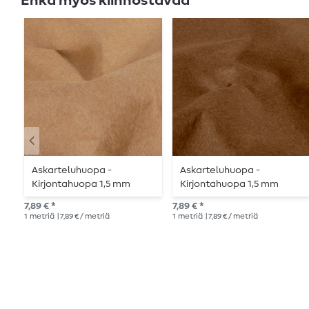
Ehkä myös kiinnostavaa
Askarteluhuopa -
Askarteluhuopa -
Kirjontahuopa 1,5 mm
Kirjontahuopa 1,5 mm
yksivärinen beige
yksivärinen vaaleanruskea
7,89 € *
7,89 € *
1
metriä
| 7,89 € / metriä
1
metriä
| 7,89 € / metriä