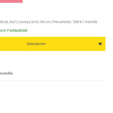
iä
sis. ALV
( Leveys (cm): 90 cm | Perushinta
7,89 € / metriä
)
ka 5–7 arkipäivää
Ostoskoriin
lauksille