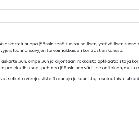
 tämä askarteluhuopa jäänsinisenä tuo rauhallisen, ystävällisen tunnel
sävyjen, luonnonsävyjen tai voimakkaiden kontrastien kanssa.
karteluun, ompeluun ja kirjontaan: rakkaista aplikaatioista ja korist
en projekteihin sopii pehmeä jäänsininen väri – se on iloinen, mutta e
vat selkeitä värejä, siistejä reunoja ja kaunista, tasalaatuista ulko