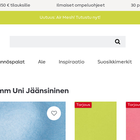
50 € tilauksille
Ilmaiset ompeluohjeet
30 p
Uutuus: Air Mesh! Tutustu nyt!
nnöspalat
Ale
Inspiraatio
Suosikkimerkit
 mm Uni Jäänsininen
Tarjous
Tarjou