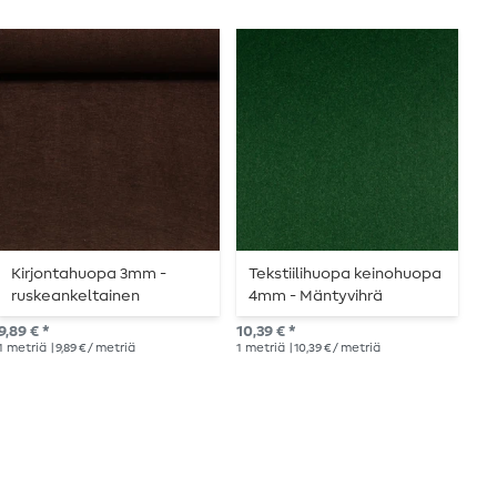
Kirjontahuopa 3mm -
Tekstiilihuopa keinohuopa
K
ruskeankeltainen
4mm - Mäntyvihrä
v
tavallinen
9,89 € *
10,39 € *
9,8
1
metriä
| 9,89 € / metriä
1
metriä
| 10,39 € / metriä
1
me