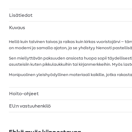
Lisätiedot
Kuvaus
Hellä kuin talvinen taivas ja raikas kuin kirkas vuoristojärvi –
on moderni ja samalla ajaton, ja se yhdistyy hienosti pastelli
Sen miellyttävän paksuuden ansiosta huopa sopii täydellisesti as
asusteisiin kuten pikkulaukkuihin tai kirjanmerkkeihin. Myös last
Monipuolinen yleishyödyllinen materiaali kaikille, jotka rakasta
Hoito-ohjeet
EU:n vastuuhenkilö