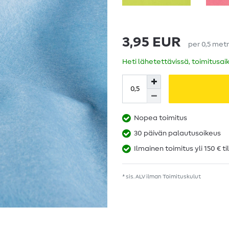
3,95 EUR
per
0,5
metr
Heti lähetettävissä, toimitusai
Nopea toimitus
30 päivän palautusoikeus
Ilmainen toimitus yli 150 € ti
* sis. ALV ilman
Toimituskulut