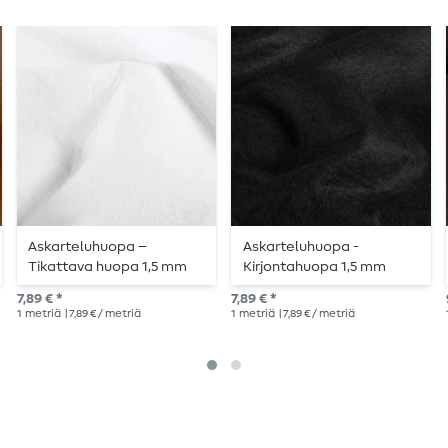
Askarteluhuopa –
Askarteluhuopa -
Tikattava huopa 1,5 mm
Kirjontahuopa 1,5 mm
yksivärinen valkoinen
yksivärinen musta
7,89 € *
7,89 € *
1
metriä
| 7,89 € / metriä
1
metriä
| 7,89 € / metriä