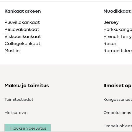
Kankaat arkeen
Muodikkaat k
Puuvillakankaat
Jersey
Pellavakankaat
Farkkukang
Viskoosikankaat
French Terry
Collegekankaat
Resori
Musliini
Romanit Jer
Maksu ja toimitus
Ilmaiset o
Toimitustiedot
Kangassanas
Maksutavat
Ompelusanas
Ompeluohjee
Tilauksen peruutus