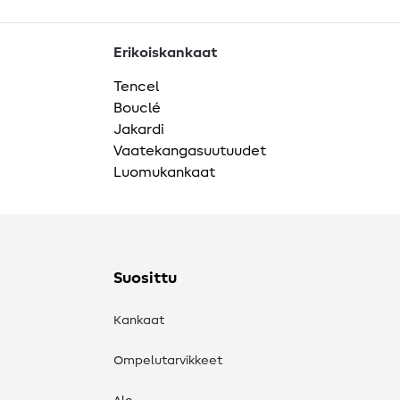
Erikoiskankaat
Tencel
Bouclé
Jakardi
Vaatekangasuutuudet
Luomukankaat
Suosittu
Kankaat
Ompelutarvikkeet