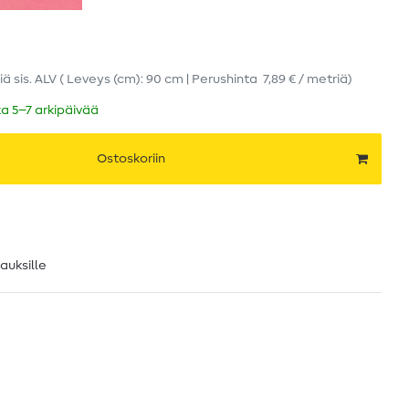
iä
sis. ALV
( Leveys (cm): 90 cm | Perushinta
7,89 € / metriä
)
ka 5–7 arkipäivää
Ostoskoriin
lauksille