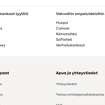
ankaat tyylillä
Vahvoihin ompeluideioihin
Huopa
as
Canvas
Keinonahka
Softshell
sey
Verhoilukankaat
ppaat
Apua ja yhteystiedot
to
Yhteystiedot
to
Tietoa omistajanvaihdoksesta