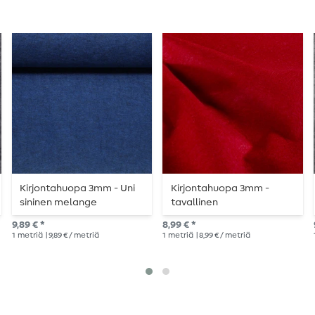
Kirjontahuopa 3mm - Uni
Kirjontahuopa 3mm -
sininen melange
tavallinen
tomaatinpunainen
9,89 € *
8,99 € *
1
metriä
| 9,89 € / metriä
1
metriä
| 8,99 € / metriä