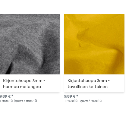
Kirjontahuopa 3mm -
Kirjontahuopa 3mm -
K
harmaa melangea
tavallinen keltainen
t
9,89 € *
9,89 € *
9,8
1
metriä
| 9,89 € / metriä
1
metriä
| 9,89 € / metriä
1
me