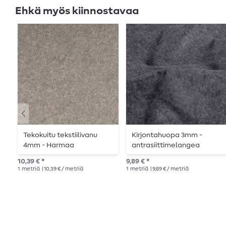
Ehkä myös kiinnostavaa
Tekokuitu tekstiilivanu
Kirjontahuopa 3mm -
4mm - Harmaa
antrasiittimelangea
meleerattu
10,39 € *
9,89 € *
1
metriä
| 10,39 € / metriä
1
metriä
| 9,89 € / metriä