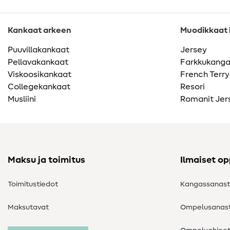
Kankaat arkeen
Muodikkaat k
Puuvillakankaat
Jersey
Pellavakankaat
Farkkukang
Viskoosikankaat
French Terry
Collegekankaat
Resori
Musliini
Romanit Jer
Maksu ja toimitus
Ilmaiset o
Toimitustiedot
Kangassanas
Maksutavat
Ompelusanas