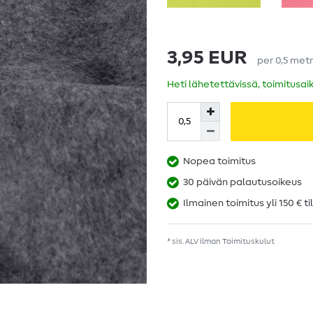
3,95 EUR
per
0,5
metr
Heti lähetettävissä, toimitusai
Nopea toimitus
30 päivän palautusoikeus
Ilmainen toimitus yli 150 € ti
* sis. ALV ilman
Toimituskulut