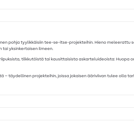
ohja tyylikkäisiin tee-se-itse-projekteihin. Hieno meleerattu sä
n tai yksinkertaisen ilmeen.
 riipuksista, tilkkutöistä tai kausittaisista askarteluideoista: Huo
ä – täydellinen projekteihin, joissa jokaisen ääriviivan tulee olla t