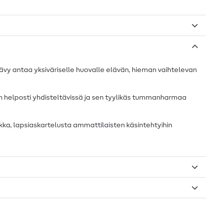
vy antaa yksiväriselle huovalle elävän, hieman vaihtelevan
pa on helposti yhdisteltävissä ja sen tyylikäs tummanharmaa
arkka, lapsiaskartelusta ammattilaisten käsintehtyihin