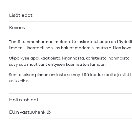
Lisätiedot
Kuvaus
Tämä tummanharmaa meleerattu askarteluhuopa on täydellinen p
ilmeen – ihanteellinen, jos haluat modernin, mutta ei liian kova
Olipa kyse applikaatioista, kirjonnasta, koristeista, hahmoista,
sävy saa muut värit erityisen kauniisti loistamaan.
Sen tasaisen pinnan ansiosta se näyttää laadukkaalta ja siistilt
uniikkeihin.
Hoito-ohjeet
EU:n vastuuhenkilö