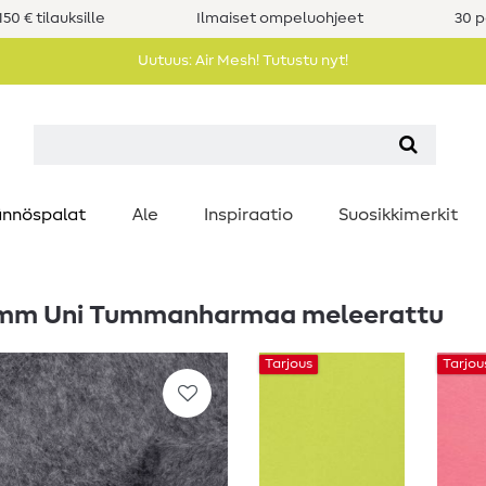
50 € tilauksille
Ilmaiset ompeluohjeet
30 p
Uutuus: Air Mesh! Tutustu nyt!
nnöspalat
Ale
Inspiraatio
Suosikkimerkit
,5 mm Uni Tummanharmaa meleerattu
Tarjous
Tarjou