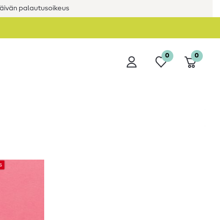
äivän palautusoikeus
0
0
s