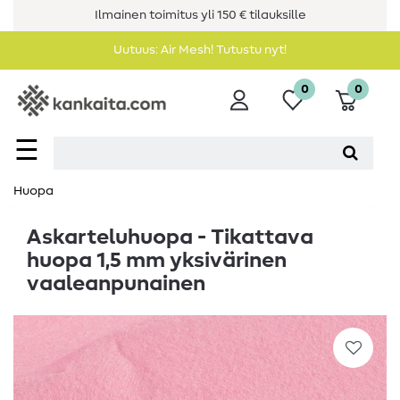
Ilmainen toimitus yli 150 € tilauksille
Uutuus: Air Mesh! Tutustu nyt!
0
0
☰
Huopa
Askarteluhuopa - Tikattava
huopa 1,5 mm yksivärinen
vaaleanpunainen