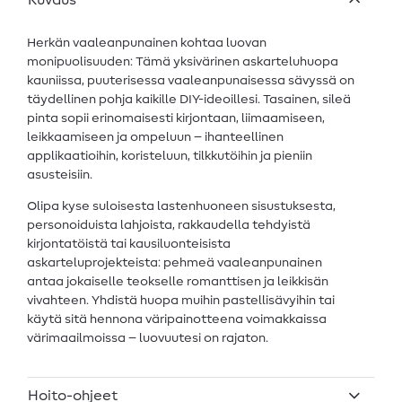
Kuvaus
Herkän vaaleanpunainen kohtaa luovan
monipuolisuuden: Tämä yksivärinen askarteluhuopa
kauniissa, puuterisessa vaaleanpunaisessa sävyssä on
täydellinen pohja kaikille DIY-ideoillesi. Tasainen, sileä
pinta sopii erinomaisesti kirjontaan, liimaamiseen,
leikkaamiseen ja ompeluun – ihanteellinen
applikaatioihin, koristeluun, tilkkutöihin ja pieniin
asusteisiin.
Olipa kyse suloisesta lastenhuoneen sisustuksesta,
personoiduista lahjoista, rakkaudella tehdyistä
kirjontatöistä tai kausiluonteisista
askarteluprojekteista: pehmeä vaaleanpunainen
antaa jokaiselle teokselle romanttisen ja leikkisän
vivahteen. Yhdistä huopa muihin pastellisävyihin tai
käytä sitä hennona väripainotteena voimakkaissa
värimaailmoissa – luovuutesi on rajaton.
Hoito-ohjeet