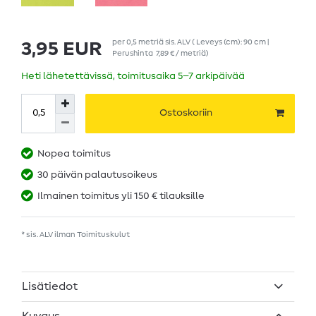
per
0,5
metriä
sis. ALV
( Leveys (cm): 90 cm |
3,95 EUR
Perushinta
7,89 € / metriä
)
Heti lähetettävissä, toimitusaika 5–7 arkipäivää
Ostoskoriin
Nopea toimitus
30 päivän palautusoikeus
Ilmainen toimitus yli 150 € tilauksille
* sis. ALV ilman
Toimituskulut
Lisätiedot