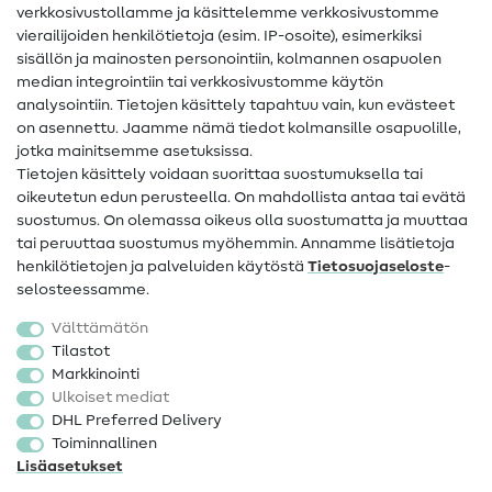
Ompelusanasto
verkkosivustollamme ja käsittelemme verkkosivustomme
vierailijoiden henkilötietoja (esim. IP-osoite), esimerkiksi
Ompeluohjeet
sisällön ja mainosten personointiin, kolmannen osapuolen
median integrointiin tai verkkosivustomme käytön
Apua ja yhteystiedot
analysointiin. Tietojen käsittely tapahtuu vain, kun evästeet
on asennettu. Jaamme nämä tiedot kolmansille osapuolille,
Yhteystiedot
jotka mainitsemme asetuksissa.
Tietoa omistajanvaihdoksesta
Tietojen käsittely voidaan suorittaa suostumuksella tai
oikeutetun edun perusteella. On mahdollista antaa tai evätä
FAQ
suostumus. On olemassa oikeus olla suostumatta ja muuttaa
tai peruuttaa suostumus myöhemmin. Annamme lisätietoja
Peruutusoikeus
henkilötietojen ja palveluiden käytöstä
Tietosuojaseloste
-
Suosittu
selosteessamme.
Välttämätön
Kankaat
Tilastot
Markkinointi
Ompelutarvikkeet
Ulkoiset mediat
Ale
DHL Preferred Delivery
Toiminnallinen
Lisäasetukset