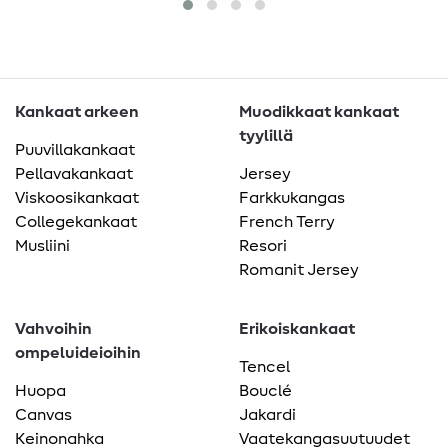
Kankaat arkeen
Muodikkaat kankaat
tyylillä
Puuvillakankaat
Pellavakankaat
Jersey
Viskoosikankaat
Farkkukangas
Collegekankaat
French Terry
Musliini
Resori
Romanit Jersey
Vahvoihin
Erikoiskankaat
ompeluideioihin
Tencel
Huopa
Bouclé
Canvas
Jakardi
Keinonahka
Vaatekangasuutuudet