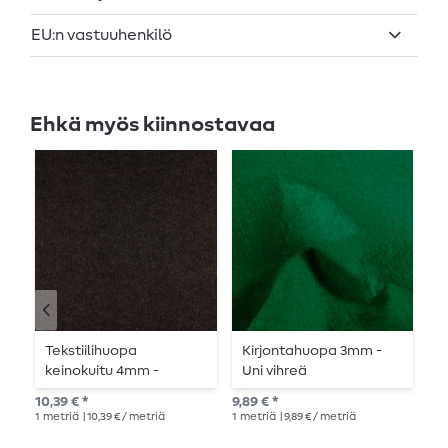
EU:n vastuuhenkilö
Ehkä myös kiinnostavaa
Tekstiilihuopa
Kirjontahuopa 3mm -
K
keinokuitu 4mm -
Uni vihreä
t
antrasiitti meleerattu
10,39 € *
9,89 € *
9,8
1
metriä
| 10,39 € / metriä
1
metriä
| 9,89 € / metriä
1
me