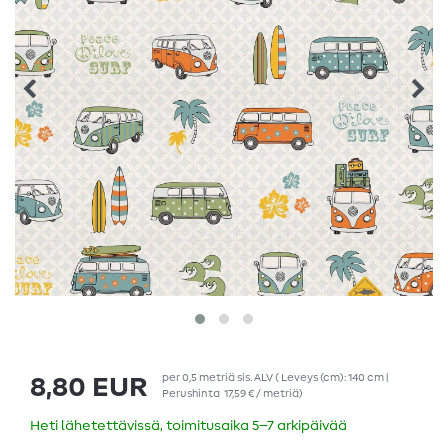
per
0,5
metriä
sis. ALV
( Leveys (cm): 140 cm |
8,80 EUR
Perushinta
17,59 € / metriä
)
Heti lähetettävissä, toimitusaika 5–7 arkipäivää