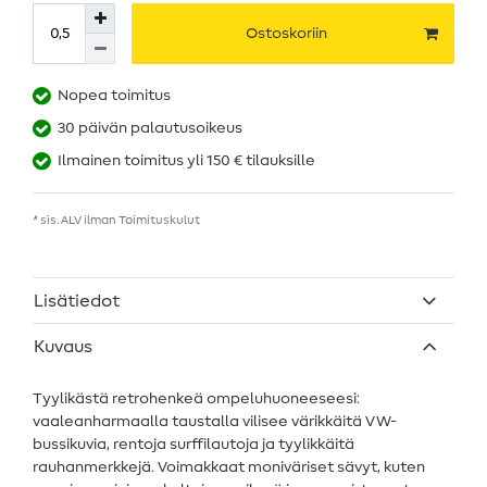
Ostoskoriin
Nopea toimitus
30 päivän palautusoikeus
Ilmainen toimitus yli 150 € tilauksille
* sis. ALV ilman
Toimituskulut
Lisätiedot
Kuvaus
Tyylikästä retrohenkeä ompeluhuoneeseesi:
vaaleanharmaalla taustalla vilisee värikkäitä VW-
bussikuvia, rentoja surffilautoja ja tyylikkäitä
rauhanmerkkejä. Voimakkaat moniväriset sävyt, kuten