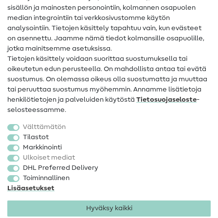
sisällön ja mainosten personointiin, kolmannen osapuolen
Apua ja yhteystiedot
median integrointiin tai verkkosivustomme käytön
analysointiin. Tietojen käsittely tapahtuu vain, kun evästeet
on asennettu. Jaamme nämä tiedot kolmansille osapuolille,
Yhteystiedot
jotka mainitsemme asetuksissa.
Tietoa omistajanvaihdoksesta
Tietojen käsittely voidaan suorittaa suostumuksella tai
oikeutetun edun perusteella. On mahdollista antaa tai evätä
FAQ
suostumus. On olemassa oikeus olla suostumatta ja muuttaa
tai peruuttaa suostumus myöhemmin. Annamme lisätietoja
Peruutusoikeus
henkilötietojen ja palveluiden käytöstä
Tietosuojaseloste
-
Suosittu
selosteessamme.
Välttämätön
Kankaat
Tilastot
Markkinointi
Ompelutarvikkeet
Ulkoiset mediat
Ale
DHL Preferred Delivery
Toiminnallinen
Lisäasetukset
Hyväksy kaikki