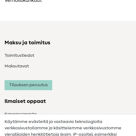
Verhoilukankaat
Maksu ja toimitus
Toimitustiedot
Maksutavat
Tilauksen peruutus
Ilmaiset oppaat
Kangassanasto
Käytämme evästeitä ja vastaavia teknologioita
Ompelusanasto
verkkosivustollamme ja käsittelemme verkkosivustomme
vierailijoiden henkilötietoja (esim. IP-osoite), esimerkiksi
Ompeluohjeet