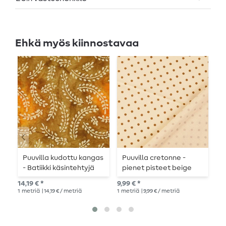
Ehkä myös kiinnostavaa
Puuvilla kudottu kangas
Puuvilla cretonne -
P
- Batiikki käsintehtyjä
pienet pisteet beige
P
lehtiä Oranssi
sand wash
14,19 € *
9,99 € *
12,
1
metriä
| 14,19 € / metriä
1
metriä
| 9,99 € / metriä
1
me