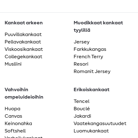
Kankaat arkeen
Muodikkaat kankaat
tyylillä
Puuvillakankaat
Pellavakankaat
Jersey
Viskoosikankaat
Farkkukangas
Collegekankaat
French Terry
Musliini
Resori
Romanit Jersey
Vahvoihin
Erikoiskankaat
ompeluideioihin
Tencel
Huopa
Bouclé
Canvas
Jakardi
Keinonahka
Vaatekangasuutuudet
Softshell
Luomukankaat