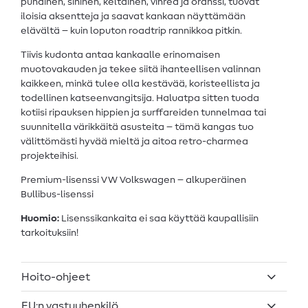
punainen, sininen, keltainen, vihreä ja oranssi, tuovat
iloisia aksentteja ja saavat kankaan näyttämään
elävältä – kuin loputon roadtrip rannikkoa pitkin.
Tiivis kudonta antaa kankaalle erinomaisen
muotovakauden ja tekee siitä ihanteellisen valinnan
kaikkeen, minkä tulee olla kestävää, koristeellista ja
todellinen katseenvangitsija. Haluatpa sitten tuoda
kotiisi ripauksen hippien ja surffareiden tunnelmaa tai
suunnitella värikkäitä asusteita – tämä kangas tuo
välittömästi hyvää mieltä ja aitoa retro-charmea
projekteihisi.
Premium-lisenssi VW Volkswagen – alkuperäinen
Bullibus-lisenssi
Huomio:
Lisenssikankaita ei saa käyttää kaupallisiin
tarkoituksiin!
Hoito-ohjeet
EU:n vastuuhenkilö