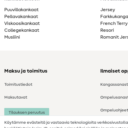
Puuvillakankaat
Jersey
Pellavakankaat
Farkkukang
Viskoosikankaat
French Terry
Collegekankaat
Resori
Musliini
Romanit Jer
Maksu ja toimitus
Ilmaiset o
Toimitustiedot
Kangassanas
Maksutavat
Ompelusanas
Ompeluohjee
Tilauksen peruutus
Käytämme evästeitä ja vastaavia teknologioita verkkosivustoll