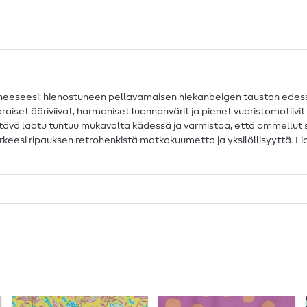
eesi: hienostuneen pellavamaisen hiekanbeigen taustan edessä ri
aiset ääriviivat, harmoniset luonnonvärit ja pienet vuoristomotiivi
tävä laatu tuntuu mukavalta kädessä ja varmistaa, että ommellut s
i arkeesi ripauksen retrohenkistä matkakuumetta ja yksilöllisyyttä. 