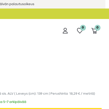
äivän palautusoikeus
0
0
ä
sis. ALV
( Leveys (cm): 139 cm | Perushinta
18,29 € / metriä
)
ka 5–7 arkipäivää