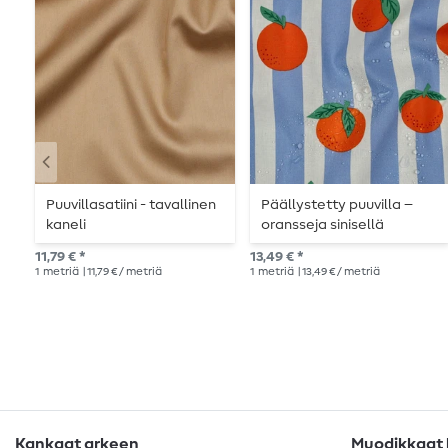
Puuvillasatiini - tavallinen
Päällystetty puuvilla –
kaneli
oransseja sinisellä
pohjalla
11,79 € *
13,49 € *
1
metriä
| 11,79 € / metriä
1
metriä
| 13,49 € / metriä
Kankaat arkeen
Muodikkaat k