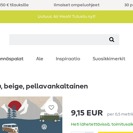
50 € tilauksille
Ilmaiset ompeluohjeet
30 p
Uutuus: Air Mesh! Tutustu nyt!
nnöspalat
Ale
Inspiraatio
Suosikkimerkit
, beige, pellavankaltainen
9,15 EUR
per
0,5
metri
Heti lähetettävissä, toimitusai