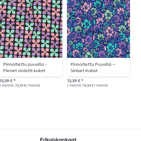
Pinnoitettu puuvilla -
Pinnoitettu Puuvilla –
P
Pienet violetit kukat
Siniset Kukat
10,
13,39 € *
13,39 € *
1
me
1
metriä
| 13,39 € / metriä
1
metriä
| 13,39 € / metriä
Erikoiskankaat