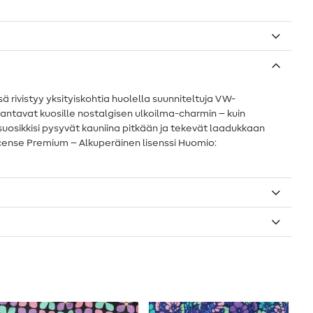
vistyy yksityiskohtia huolella suunniteltuja VW-
t antavat kuosille nostalgisen ulkoilma-charmin – kuin
uosikkisi pysyvät kauniina pitkään ja tekevät laadukkaan
License Premium – Alkuperäinen lisenssi Huomio: