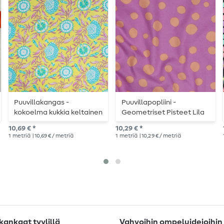
Puuvillakangas -
Puuvillapopliini -
kokoelma kukkia keltainen
Geometriset Pisteet Lila
10,69 € *
10,29 € *
1
metriä
| 10,69 € / metriä
1
metriä
| 10,29 € / metriä
ankaat tyylillä
Vahvoihin ompeluideioihin