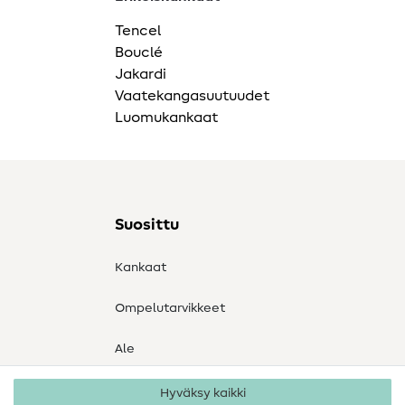
Tencel
Bouclé
Jakardi
Vaatekangasuutuudet
Luomukankaat
Suosittu
Kankaat
Ompelutarvikkeet
Ale
Hyväksy kaikki