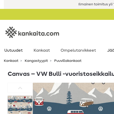
Ilmainen toimitus yli 1
Uutuudet
Kankaat
Ompelutarvikkeet
Jää
Kankaat
Kangastyypit
Puuvillakankaat
Canvas – VW Bulli -vuoristoseikkailu