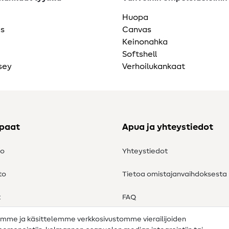
Huopa
as
Canvas
Keinonahka
Softshell
sey
Verhoilukankaat
ppaat
Apua ja yhteystiedot
to
Yhteystiedot
to
Tietoa omistajanvaihdoksesta
t
FAQ
amme ja käsittelemme verkkosivustomme vierailijoiden
Peruutusoikeus