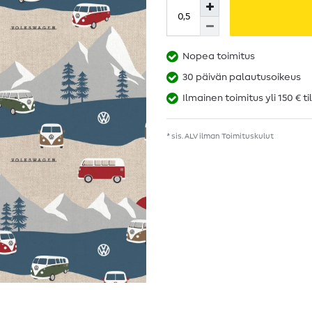
Nopea toimitus
30 päivän palautusoikeus
Ilmainen toimitus yli 150 € ti
* sis. ALV ilman
Toimituskulut