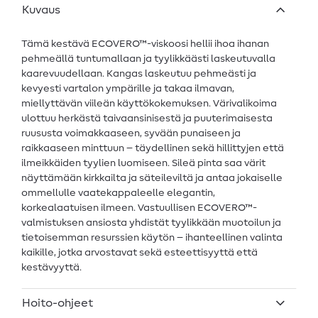
Kuvaus
Tämä kestävä ECOVERO™-viskoosi hellii ihoa ihanan
pehmeällä tuntumallaan ja tyylikkäästi laskeutuvalla
kaarevuudellaan. Kangas laskeutuu pehmeästi ja
kevyesti vartalon ympärille ja takaa ilmavan,
miellyttävän viileän käyttökokemuksen. Värivalikoima
ulottuu herkästä taivaansinisestä ja puuterimaisesta
ruususta voimakkaaseen, syvään punaiseen ja
raikkaaseen minttuun – täydellinen sekä hillittyjen että
ilmeikkäiden tyylien luomiseen. Sileä pinta saa värit
näyttämään kirkkailta ja säteileviltä ja antaa jokaiselle
ommellulle vaatekappaleelle elegantin,
korkealaatuisen ilmeen. Vastuullisen ECOVERO™-
valmistuksen ansiosta yhdistät tyylikkään muotoilun ja
tietoisemman resurssien käytön – ihanteellinen valinta
kaikille, jotka arvostavat sekä esteettisyyttä että
kestävyyttä.
Hoito-ohjeet