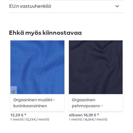
EU:n vastuuhenkilö
Ehkä myös kiinnostavaa
Orgaaninen musliini -
Orgaaninen
K
kuninkaansininen
pehmopusero -
E
tummansininen harjattu
m
12,29 € *
alkaen 16,39 € *
Suo
019
1
metriä
| 12,29 € / metriä
1
metriä
| 16,39 € / metriä
10,
1
me