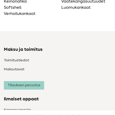
Keinonahka
Vaatekangasuutuudet
Softshell
Luomukankaat
Verhoilukankaat
Maksu ja toimitus
Toimitustiedot
Maksutavat
Tilauksen peruutus
Ilmaiset oppaat
Kangassanasto