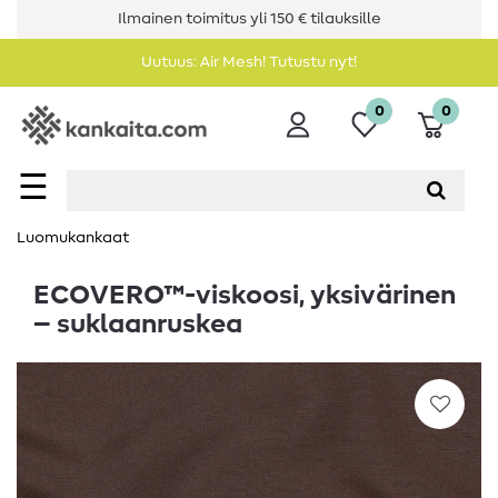
Ilmainen toimitus yli 150 € tilauksille
Uutuus: Air Mesh! Tutustu nyt!
0
0
☰
Luomukankaat
ECOVERO™-viskoosi, yksivärinen
– suklaanruskea