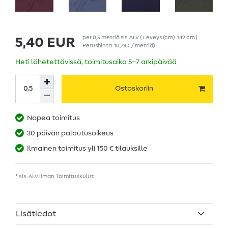
per
0,5
metriä
sis. ALV
( Leveys (cm): 142 cm |
5,40 EUR
Perushinta
10,79 € / metriä
)
Heti lähetettävissä, toimitusaika 5–7 arkipäivää
Ostoskoriin
Nopea toimitus
30 päivän palautusoikeus
Ilmainen toimitus yli 150 € tilauksille
* sis. ALV ilman
Toimituskulut
Lisätiedot