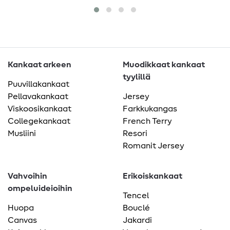
Kankaat arkeen
Muodikkaat kankaat
tyylillä
Puuvillakankaat
Pellavakankaat
Jersey
Viskoosikankaat
Farkkukangas
Collegekankaat
French Terry
Musliini
Resori
Romanit Jersey
Vahvoihin
Erikoiskankaat
ompeluideioihin
Tencel
Huopa
Bouclé
Canvas
Jakardi