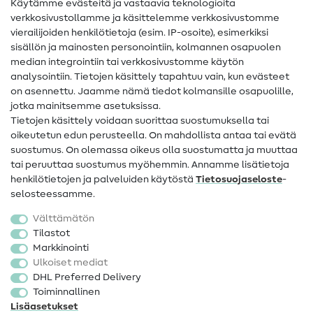
Käytämme evästeitä ja vastaavia teknologioita
Ompelusanasto
verkkosivustollamme ja käsittelemme verkkosivustomme
vierailijoiden henkilötietoja (esim. IP-osoite), esimerkiksi
Ompeluohjeet
sisällön ja mainosten personointiin, kolmannen osapuolen
median integrointiin tai verkkosivustomme käytön
Apua ja yhteystiedot
analysointiin. Tietojen käsittely tapahtuu vain, kun evästeet
on asennettu. Jaamme nämä tiedot kolmansille osapuolille,
Yhteystiedot
jotka mainitsemme asetuksissa.
Tietoa omistajanvaihdoksesta
Tietojen käsittely voidaan suorittaa suostumuksella tai
oikeutetun edun perusteella. On mahdollista antaa tai evätä
FAQ
suostumus. On olemassa oikeus olla suostumatta ja muuttaa
tai peruuttaa suostumus myöhemmin. Annamme lisätietoja
Peruutusoikeus
henkilötietojen ja palveluiden käytöstä
Tietosuojaseloste
-
Suosittu
selosteessamme.
Välttämätön
Kankaat
Tilastot
Markkinointi
Ompelutarvikkeet
Ulkoiset mediat
Ale
DHL Preferred Delivery
Toiminnallinen
Lisäasetukset