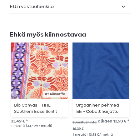
EU:n vastuuhenkilö
Ehkä myös kiinnostavaa
от Albstoffe
Bio Canvas – HHL
Orgaaninen pehmeä
O
Southern Ease Sunlit
hiki - Cobalt harjattu
h
Botanica beige-
039
h
33,49 € *
alkaen 13,93 € *
Suositushinta
Suo
punainen
1
metriä
| 33,49 € / metriä
16,39 €
16,
1
metriä
| 13,93 € / metriä
1
me