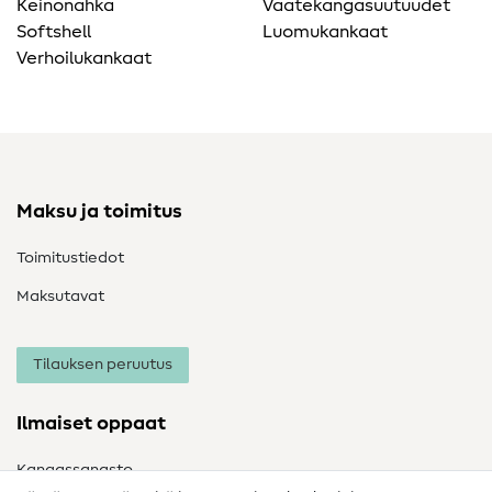
Keinonahka
Vaatekangasuutuudet
Softshell
Luomukankaat
Verhoilukankaat
Maksu ja toimitus
Toimitustiedot
Maksutavat
Tilauksen peruutus
Ilmaiset oppaat
Kangassanasto