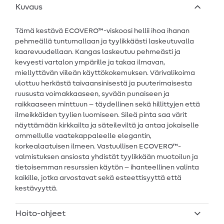
Kuvaus
Tämä kestävä ECOVERO™-viskoosi hellii ihoa ihanan
pehmeällä tuntumallaan ja tyylikkäästi laskeutuvalla
kaarevuudellaan. Kangas laskeutuu pehmeästi ja
kevyesti vartalon ympärille ja takaa ilmavan,
miellyttävän viileän käyttökokemuksen. Värivalikoima
ulottuu herkästä taivaansinisestä ja puuterimaisesta
ruususta voimakkaaseen, syvään punaiseen ja
raikkaaseen minttuun – täydellinen sekä hillittyjen että
ilmeikkäiden tyylien luomiseen. Sileä pinta saa värit
näyttämään kirkkailta ja säteileviltä ja antaa jokaiselle
ommellulle vaatekappaleelle elegantin,
korkealaatuisen ilmeen. Vastuullisen ECOVERO™-
valmistuksen ansiosta yhdistät tyylikkään muotoilun ja
tietoisemman resurssien käytön – ihanteellinen valinta
kaikille, jotka arvostavat sekä esteettisyyttä että
kestävyyttä.
Hoito-ohjeet