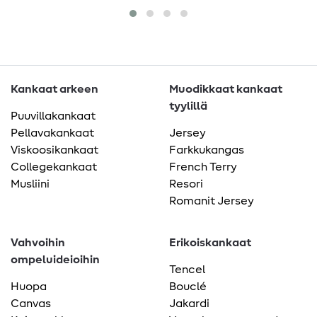
Kankaat arkeen
Muodikkaat kankaat
tyylillä
Puuvillakankaat
Pellavakankaat
Jersey
Viskoosikankaat
Farkkukangas
Collegekankaat
French Terry
Musliini
Resori
Romanit Jersey
Vahvoihin
Erikoiskankaat
ompeluideioihin
Tencel
Huopa
Bouclé
Canvas
Jakardi