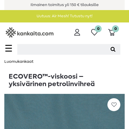
Ilmainen toimitus yli 150 € tilauksille
Uutuus: Air Mesh! Tutustu nyt!
0
0
☰
Luomukankaat
ECOVERO™-viskoosi –
yksivärinen petrolinvihreä