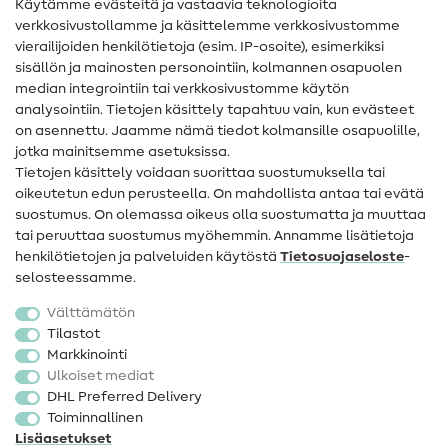
Käytämme evästeitä ja vastaavia teknologioita
Ompelusanasto
verkkosivustollamme ja käsittelemme verkkosivustomme
vierailijoiden henkilötietoja (esim. IP-osoite), esimerkiksi
Ompeluohjeet
sisällön ja mainosten personointiin, kolmannen osapuolen
median integrointiin tai verkkosivustomme käytön
Apua ja yhteystiedot
analysointiin. Tietojen käsittely tapahtuu vain, kun evästeet
on asennettu. Jaamme nämä tiedot kolmansille osapuolille,
Yhteystiedot
jotka mainitsemme asetuksissa.
Tietoa omistajanvaihdoksesta
Tietojen käsittely voidaan suorittaa suostumuksella tai
oikeutetun edun perusteella. On mahdollista antaa tai evätä
FAQ
suostumus. On olemassa oikeus olla suostumatta ja muuttaa
tai peruuttaa suostumus myöhemmin. Annamme lisätietoja
Peruutusoikeus
henkilötietojen ja palveluiden käytöstä
Tietosuojaseloste
-
Suosittu
selosteessamme.
Välttämätön
Kankaat
Tilastot
Markkinointi
Ompelutarvikkeet
Ulkoiset mediat
Ale
DHL Preferred Delivery
Toiminnallinen
Lisäasetukset