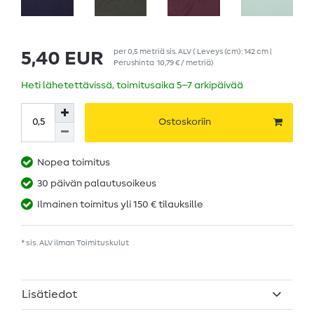
per
0,5
metriä
sis. ALV
( Leveys (cm): 142 cm |
5,40 EUR
Perushinta
10,79 € / metriä
)
Heti lähetettävissä, toimitusaika 5–7 arkipäivää
Ostoskoriin
Nopea toimitus
30 päivän palautusoikeus
Ilmainen toimitus yli 150 € tilauksille
* sis. ALV ilman
Toimituskulut
Lisätiedot