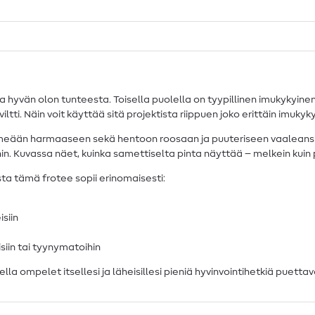
yvän olon tunteesta. Toisella puolella on tyypillinen imukykyinen
iltti. Näin voit käyttää sitä projektista riippuen joko erittäin imu
eään harmaaseen sekä hentoon roosaan ja puuteriseen vaaleansinis
ihin. Kuvassa näet, kuinka samettiselta pinta näyttää – melkein kuin 
ta tämä frotee sopii erinomaisesti:
isiin
isiin tai tyynymatoihin
la ompelet itsellesi ja läheisillesi pieniä hyvinvointihetkiä puettav