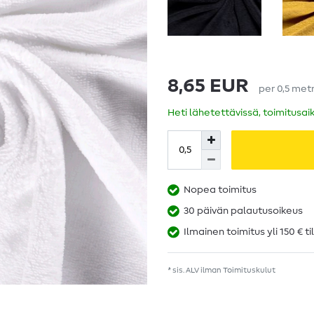
8,65 EUR
per
0,5
metr
Heti lähetettävissä, toimitusai
Nopea toimitus
30 päivän palautusoikeus
Ilmainen toimitus yli 150 € ti
* sis. ALV ilman
Toimituskulut