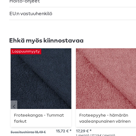
Hoito-ohjeet
EU:n vastuuhenkilö
Ehkä myös kiinnostavaa
Loppuunmyyty
Froteekangas - Tummat
Froteepyyhe - hämärän
farkut
vaaleanpunainen värinen
15,72 € *
17,29 € *
Suositushinta 18,49 €
1
metriä
| 17,29 € / metriä