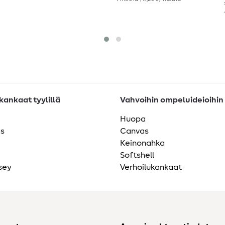
ankaat tyylillä
Vahvoihin ompeluideioihin
Huopa
as
Canvas
Keinonahka
Softshell
sey
Verhoilukankaat