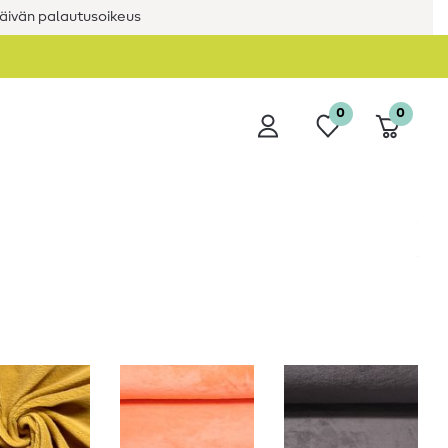
äivän palautusoikeus
0
0