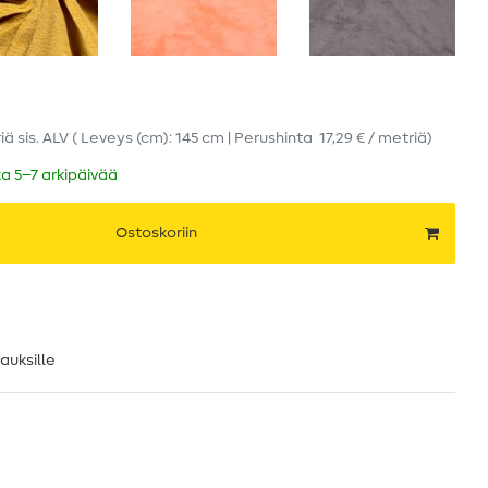
iä
sis. ALV
( Leveys (cm): 145 cm | Perushinta
17,29 € / metriä
)
ka 5–7 arkipäivää
Ostoskoriin
lauksille