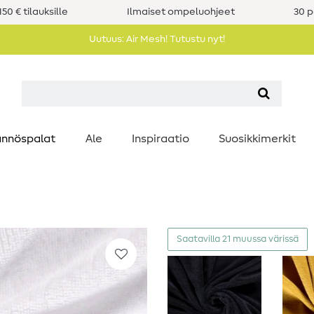
50 € tilauksille
Ilmaiset ompeluohjeet
30 p
Uutuus: Air Mesh! Tutustu nyt!
nnöspalat
Ale
Inspiraatio
Suosikkimerkit
Saatavilla 21 muussa värissä