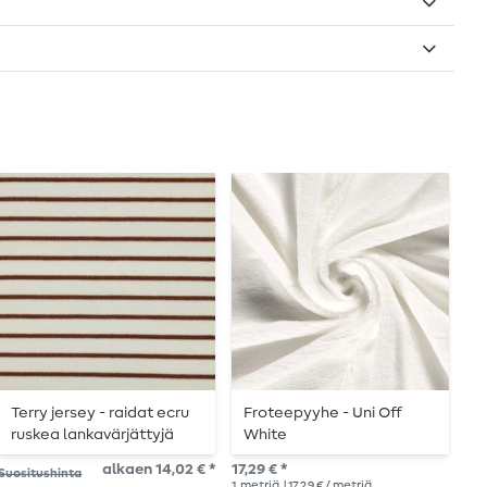
Terry jersey - raidat ecru
Froteepyyhe - Uni Off
F
ruskea lankavärjättyjä
White
r
alkaen 14,02 € *
17,29 € *
Suositushinta
Suo
1
metriä
| 17,29 € / metriä