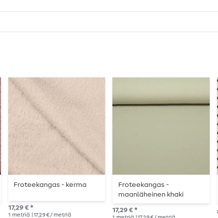
Froteekangas - kerma
Froteekangas -
maanläheinen khaki
17,29 € *
17,29 € *
1
metriä
| 17,29 € / metriä
1
metriä
| 17,29 € / metriä