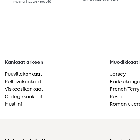
1
metriä
| 15,72 € / metriä
Kankaat arkeen
Muodikkaat k
Puuvillakankaat
Jersey
Pellavakankaat
Farkkukang
Viskoosikankaat
French Terry
Collegekankaat
Resori
Musliini
Romanit Jer