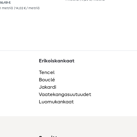
16,49 €
17,2
1
metriä
| 14,02 € / metriä
1
me
Erikoiskankaat
Tencel
Bouclé
Jakardi
Vaatekangasuutuudet
Luomukankaat