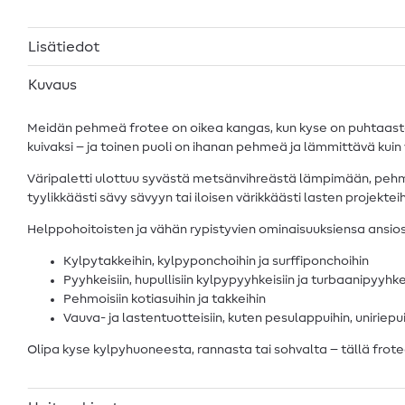
Lisätiedot
Kuvaus
Meidän pehmeä frotee on oikea kangas, kun kyse on puhtaasta h
kuivaksi – ja toinen puoli on ihanan pehmeä ja lämmittävä kuin v
Väripaletti ulottuu syvästä metsänvihreästä lämpimään, pehm
tyylikkäästi sävy sävyyn tai iloisen värikkäästi lasten projekte
Helppohoitoisten ja vähän rypistyvien ominaisuuksiensa ansios
Kylpytakkeihin, kylpyponchoihin ja surffiponchoihin
Pyyhkeisiin, hupullisiin kylpypyyhkeisiin ja turbaanipyyhke
Pehmoisiin kotiasuihin ja takkeihin
Vauva- ja lastentuotteisiin, kuten pesulappuihin, uniriepu
Olipa kyse kylpyhuoneesta, rannasta tai sohvalta – tällä froteel