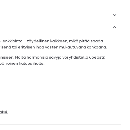
 lenkkipinta – täydellinen kaikkeen, mikä pitää saada
kykyisenä tai erityisen ihoa vasten mukautuvana kankaana.
een. Näitä harmonisia sävyjä voi yhdistellä upeasti:
pörröinen halaus iholle.
aksi.