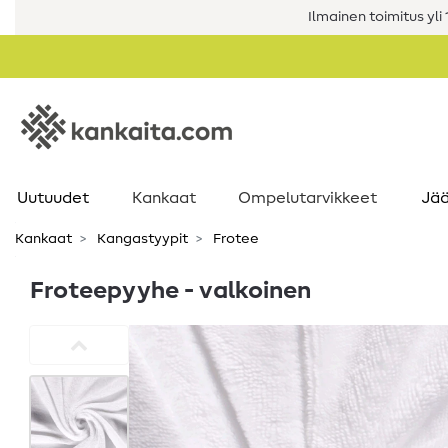
Ilmainen toimitus yli 1
Uutuudet
Kankaat
Ompelutarvikkeet
Jää
Kankaat
Kangastyypit
Frotee
Froteepyyhe - valkoinen