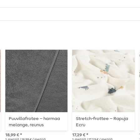
Puuvillafrotee – harmaa
Stretch-frottee – Rapuja
melange, reunus
Ecru
18,99 € *
17,29 € *
1
metriä
| 18,99 € / metriä
1
metriä
| 17,29 € / metriä