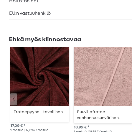
Hoito-ohjeet
EU:n vastuuhenkilö
Ehkä myös kiinnostavaa
Froteepyyhe - tavallinen
Puuvillafrotee –
vanhanruusunvärinen,
reunus
17,29 € *
18,99 € *
1
metriä
| 17,29 € / metriä
1
metriä
| 18,99 € / metriä