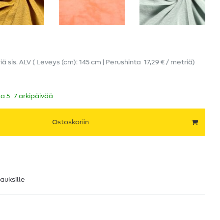
iä
sis. ALV
( Leveys (cm): 145 cm | Perushinta
17,29 € / metriä
)
ka 5–7 arkipäivää
Ostoskoriin
lauksille