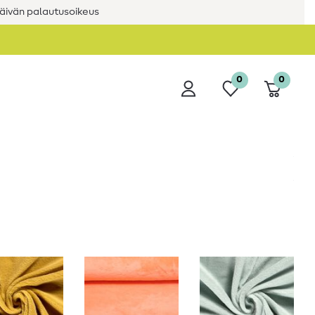
äivän palautusoikeus
0
0