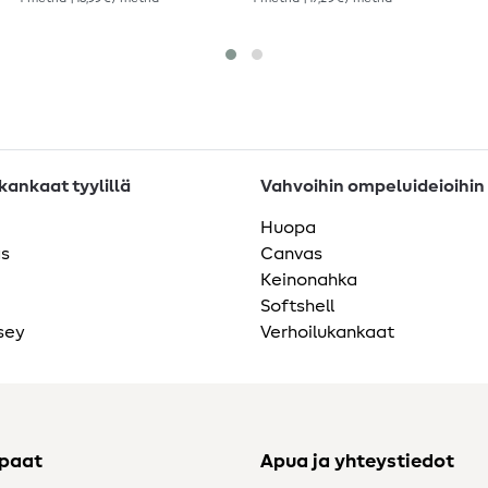
ankaat tyylillä
Vahvoihin ompeluideioihin
Huopa
as
Canvas
Keinonahka
Softshell
sey
Verhoilukankaat
ppaat
Apua ja yhteystiedot