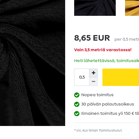
8,65 EUR
per
0,5
metr
Vain 3,5 metriä varastossa!
Heti lähetettävissä, toimitusai
Nopea toimitus
30 päivän palautusoikeus
Ilmainen toimitus yli 150 € ti
* sis. ALV ilman
Toimituskulut