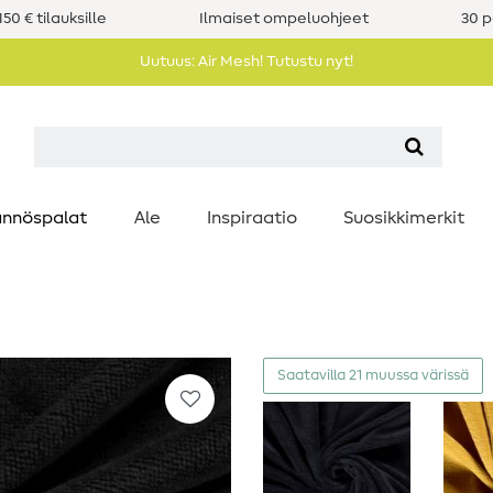
50 € tilauksille
Ilmaiset ompeluohjeet
30 p
Uutuus: Air Mesh! Tutustu nyt!
nnöspalat
Ale
Inspiraatio
Suosikkimerkit
Saatavilla 21 muussa värissä