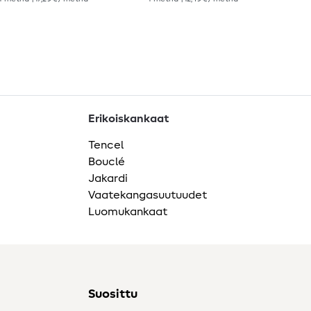
Erikoiskankaat
Tencel
Bouclé
Jakardi
Vaatekangasuutuudet
Luomukankaat
Suosittu