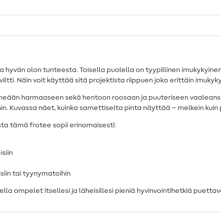
yvän olon tunteesta. Toisella puolella on tyypillinen imukykyinen
iltti. Näin voit käyttää sitä projektista riippuen joko erittäin imu
eään harmaaseen sekä hentoon roosaan ja puuteriseen vaaleansinis
ihin. Kuvassa näet, kuinka samettiselta pinta näyttää – melkein kuin 
ta tämä frotee sopii erinomaisesti:
isiin
isiin tai tyynymatoihin
la ompelet itsellesi ja läheisillesi pieniä hyvinvointihetkiä puettav