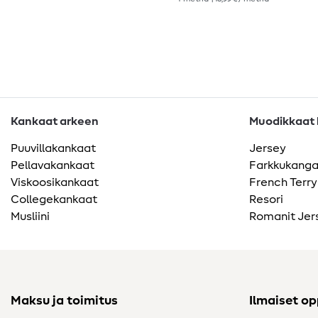
Kankaat arkeen
Muodikkaat k
Puuvillakankaat
Jersey
Pellavakankaat
Farkkukang
Viskoosikankaat
French Terry
Collegekankaat
Resori
Musliini
Romanit Jer
Maksu ja toimitus
Ilmaiset o