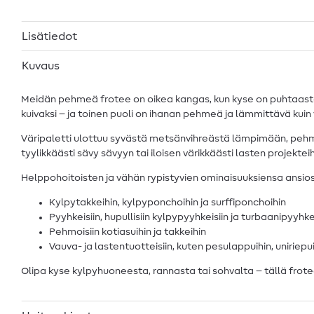
Lisätiedot
Kuvaus
Meidän pehmeä frotee on oikea kangas, kun kyse on puhtaasta h
kuivaksi – ja toinen puoli on ihanan pehmeä ja lämmittävä kuin v
Väripaletti ulottuu syvästä metsänvihreästä lämpimään, pehm
tyylikkäästi sävy sävyyn tai iloisen värikkäästi lasten projekte
Helppohoitoisten ja vähän rypistyvien ominaisuuksiensa ansios
Kylpytakkeihin, kylpyponchoihin ja surffiponchoihin
Pyyhkeisiin, hupullisiin kylpypyyhkeisiin ja turbaanipyyhke
Pehmoisiin kotiasuihin ja takkeihin
Vauva- ja lastentuotteisiin, kuten pesulappuihin, uniriepu
Olipa kyse kylpyhuoneesta, rannasta tai sohvalta – tällä froteel