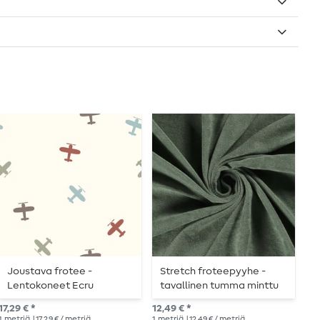
Joustava frotee -
Stretch froteepyyhe -
S
Lentokoneet Ecru
tavallinen tumma minttu
r
v
17,29 € *
12,49 € *
15,
1
metriä
| 17,29 € / metriä
1
metriä
| 12,49 € / metriä
1
me