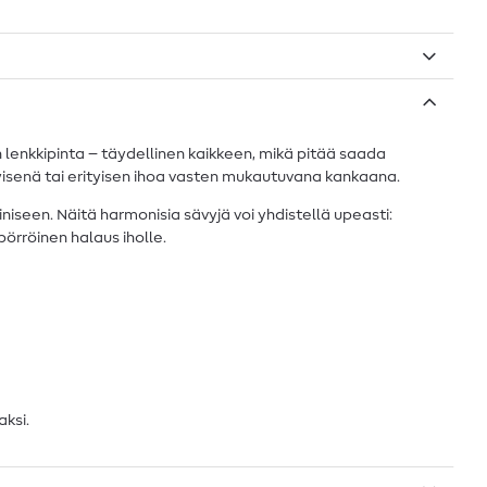
 lenkkipinta – täydellinen kaikkeen, mikä pitää saada
kykyisenä tai erityisen ihoa vasten mukautuvana kankaana.
een. Näitä harmonisia sävyjä voi yhdistellä upeasti:
pörröinen halaus iholle.
aksi.