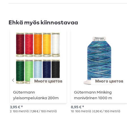
Ehkä myös kiinnostavaa
Много цветов
Много цветов
Gütermann
Gütermann Miniking
yleisompelulanka 200m
monivärinen 1000 m
3,95 € *
8,95 € *
2
100 metriä
| 1,98 € / 100 metriä
10
100 metriä
| 0,90 € / 100 metriä