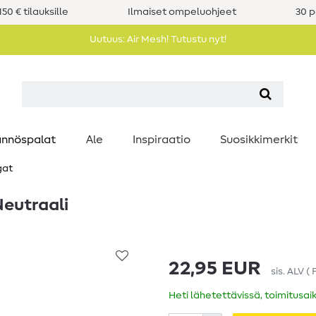
50 € tilauksille
Ilmaiset ompeluohjeet
30 p
Uutuus: Air Mesh! Tutustu nyt!
nnöspalat
Ale
Inspiraatio
Suosikkimerkit
gat
eutraali
22,95 EUR
sis. ALV
(
Heti lähetettävissä, toimitusai