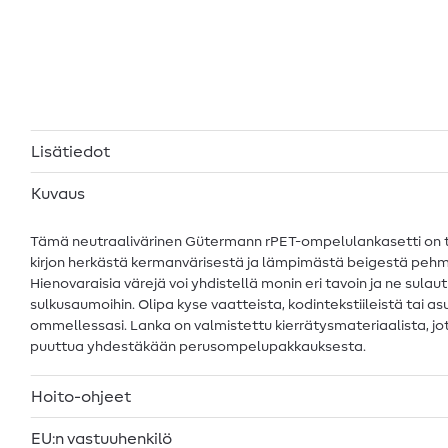
Lisätiedot
Kuvaus
Tämä neutraalivärinen Gütermann rPET-ompelulankasetti on t
kirjon herkästä kermanvärisestä ja lämpimästä beigestä pehmeisi
Hienovaraisia värejä voi yhdistellä monin eri tavoin ja ne sulau
sulkusaumoihin. Olipa kyse vaatteista, kodintekstiileistä tai a
ommellessasi. Lanka on valmistettu kierrätysmateriaalista, jot
puuttua yhdestäkään perusompelupakkauksesta.
Hoito-ohjeet
EU:n vastuuhenkilö