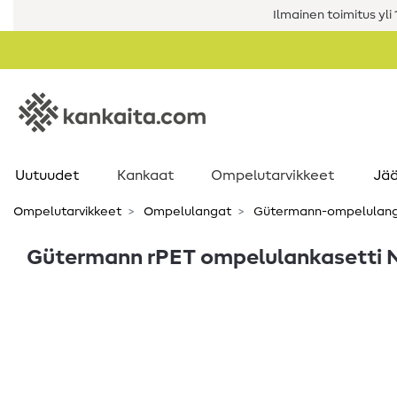
Ilmainen toimitus yli 1
Uutuudet
Kankaat
Ompelutarvikkeet
Jää
Ompelutarvikkeet
Ompelulangat
Gütermann-ompelulan
Gütermann rPET ompelulankasetti N