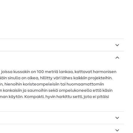
issa kussakin on 100 metriä lankaa, kattavat harmonisen
nulla on oikea, hillitty väri lähes kaikkiin projekteihin.
siin, hienoihin koristeompeleisiin tai huomaamattomiin
iin kankaisiin ja saumoihin sekä ompelukoneella että käsin
käytön. Kompakti, hyvin harkittu setti, jota ei pitäisi