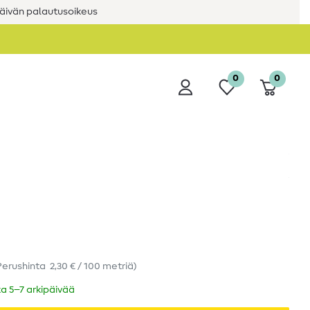
äivän palautusoikeus
0
0
Perushinta
2,30 € / 100 metriä
)
ka 5–7 arkipäivää