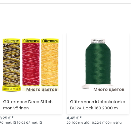
Много цветов
Много цветов
Gütermann Deco Stitch
Gütermann irtolankalanka
G
monivärinen -
Bulky-Lock 160 2000 m
B
Koristeompelulanka -
3,25 € *
4,45 € *
4,4
70m
70
metriä
| 0,05 € / metriä
20
100 metriä
| 0,22 € / 100 metriä
10
1