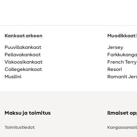
Kankaat arkeen
Muodikkaat k
Puuvillakankaat
Jersey
Pellavakankaat
Farkkukang
Viskoosikankaat
French Terry
Collegekankaat
Resori
Musliini
Romanit Jer
Maksu ja toimitus
Ilmaiset o
Toimitustiedot
Kangassanas