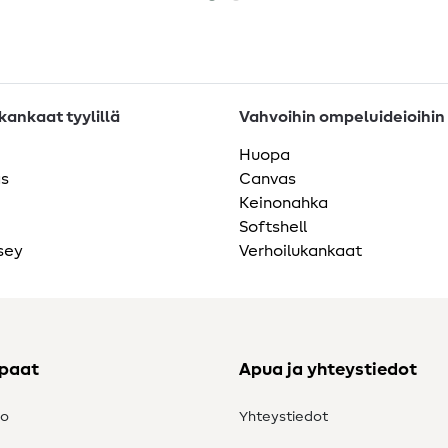
ankaat tyylillä
Vahvoihin ompeluideioihin
Huopa
as
Canvas
Keinonahka
Softshell
sey
Verhoilukankaat
ppaat
Apua ja yhteystiedot
to
Yhteystiedot