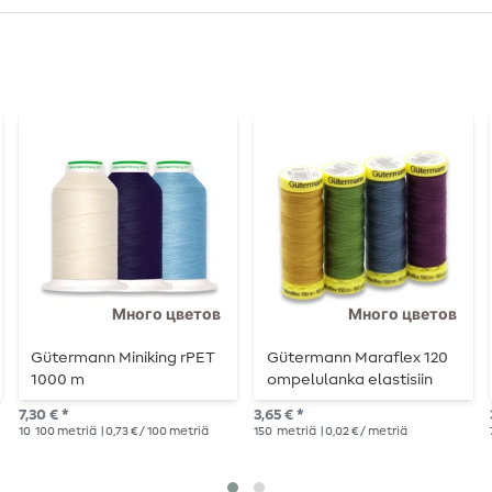
Много цветов
Много цветов
Gütermann Miniking rPET
Gütermann Maraflex 120
1000 m
ompelulanka elastisiin
saumoihin - 150 m
7,30 € *
3,65 € *
10
100 metriä
| 0,73 € / 100 metriä
150
metriä
| 0,02 € / metriä