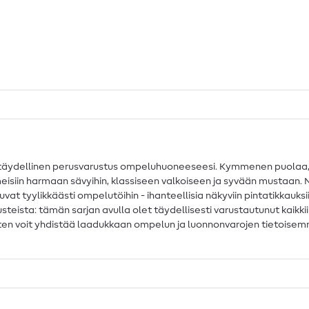
äydellinen perusvarustus ompeluhuoneeseesi. Kymmenen puolaa, jo
in harmaan sävyihin, klassiseen valkoiseen ja syvään mustaan. Näin si
tuvat tyylikkäästi ompelutöihin - ihanteellisia näkyviin pintatikkauk
susteista: tämän sarjan avulla olet täydellisesti varustautunut kaikk
en voit yhdistää laadukkaan ompelun ja luonnonvarojen tietoisemman 