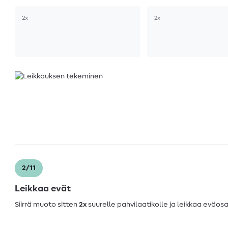
2x
2x
2/11
Leikkaa evät
Siirrä muoto sitten
2x
suurelle pahvilaatikolle ja leikkaa eväosat 