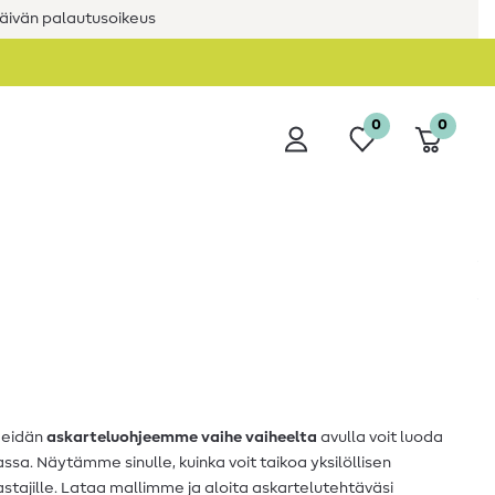
äivän palautusoikeus
0
0
Meidän
askarteluohjeemme vaihe vaiheelta
avulla voit luoda
ssa. Näytämme sinulle, kuinka voit taikoa yksilöllisen
tajille. Lataa mallimme ja aloita askartelutehtäväsi