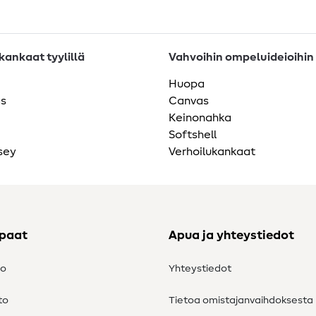
ankaat tyylillä
Vahvoihin ompeluideioihin
Huopa
as
Canvas
Keinonahka
Softshell
sey
Verhoilukankaat
ppaat
Apua ja yhteystiedot
to
Yhteystiedot
to
Tietoa omistajanvaihdoksesta