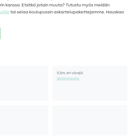
erin kanssa. Etsitkö jotain muuta? Tutustu myös meidän
sille
tai selaa koulupussin askartelupakettejamme. Hauskaa
0,5m; eri värejä
Satiininauha