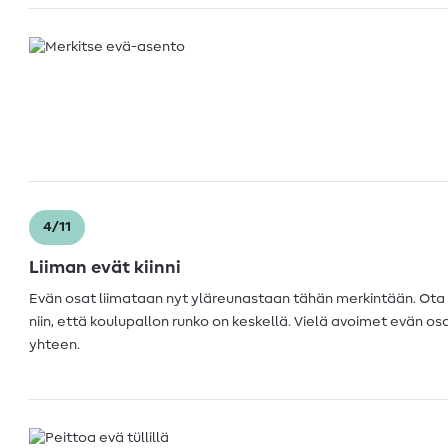
4/11
Liiman evät kiinni
Evän osat liimataan nyt yläreunastaan tähän merkintään. Ota 
niin, että koulupallon runko on keskellä. Vielä avoimet evän os
yhteen.