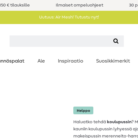
50 € tilauksille
Ilmaiset ompeluohjeet
30 p
Uutuus: Air Mesh! Tutustu nyt!
nnöspalat
Ale
Inspiraatio
Suosikkimerkit
Helppo
Haluatko tehdä
koulupussin
? 
kauniin koulupussin lyhyessä aja
makeispussin merenneito-harras