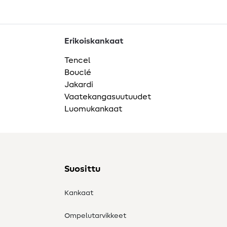
Erikoiskankaat
Tencel
Bouclé
Jakardi
Vaatekangasuutuudet
Luomukankaat
Suosittu
Kankaat
Ompelutarvikkeet