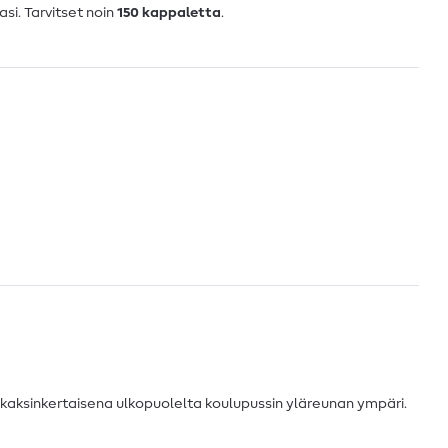
asi. Tarvitset noin
150 kappaletta
.
se kaksinkertaisena ulkopuolelta koulupussin yläreunan ympäri.