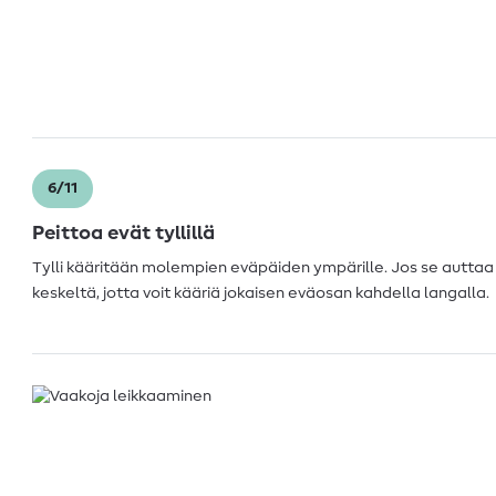
6/11
Peittoa evät tyllillä
Tylli kääritään molempien eväpäiden ympärille. Jos se auttaa s
keskeltä, jotta voit kääriä jokaisen eväosan kahdella langalla.