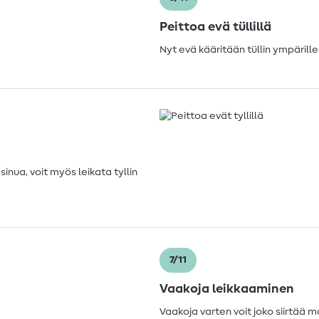
Peittoa evä tüllillä
Nyt evä kääritään tüllin ympärille. 
inua, voit myös leikata tyllin
7/11
Vaakoja leikkaaminen
Vaakoja varten voit joko siirtää 