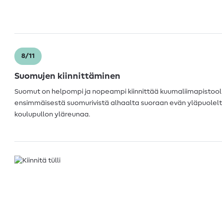
8/11
Suomujen kiinnittäminen
Suomut on helpompi ja nopeampi kiinnittää kuumaliimapistoolil
ensimmäisestä suomurivistä alhaalta suoraan evän yläpuolelta
koulupullon yläreunaa.