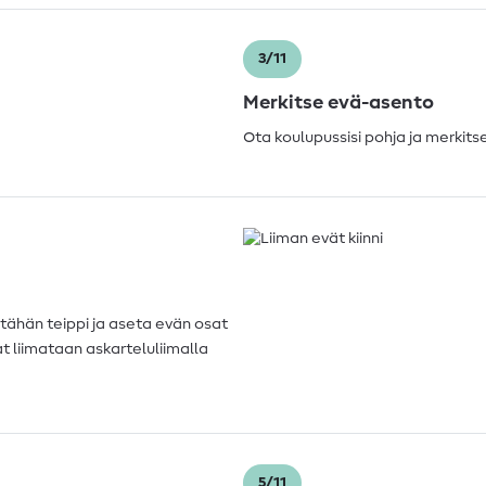
3/11
Merkitse evä-asento
Ota koulupussisi pohja ja merkits
tähän teippi ja aseta evän osat
at liimataan askarteluliimalla
5/11