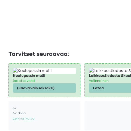
Tarvitset seuraavaa:
Koulupussin malli
Leikkaustiedosto Skaa
ladattavaksi
Valinnainen
(Kaava vain saksaksi)
Lataa
6x
6 arkkia
Leikkurikalvo