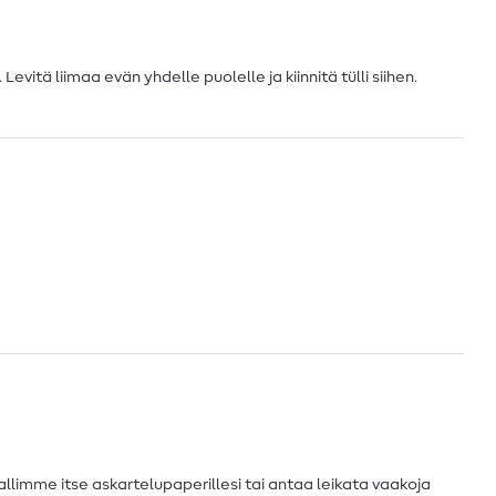
Levitä liimaa evän yhdelle puolelle ja kiinnitä tülli siihen.
mallimme itse askartelupaperillesi tai antaa leikata vaakoja