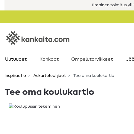
Ilmainen toimitus yli 1
Uutuudet
Kankaat
Ompelutarvikkeet
Jää
Inspiraatio
Askarteluohjeet
Tee oma koulukartio
Tee oma koulukartio