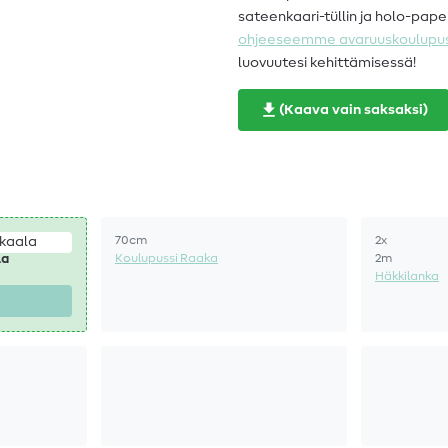
sateenkaari-tüllin ja holo-pap
ohjeeseemme avaruuskoulupus
luovuutesi kehittämisessä!
(Kaava vain saksaksi)
70cm
2x
Koulupussi Raaka
2m
la
Häkkilanka