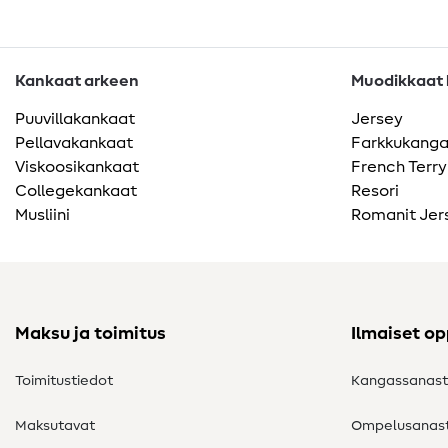
Kankaat arkeen
Muodikkaat k
Puuvillakankaat
Jersey
Pellavakankaat
Farkkukang
Viskoosikankaat
French Terry
Collegekankaat
Resori
Musliini
Romanit Jer
Maksu ja toimitus
Ilmaiset o
Toimitustiedot
Kangassanas
Maksutavat
Ompelusanas