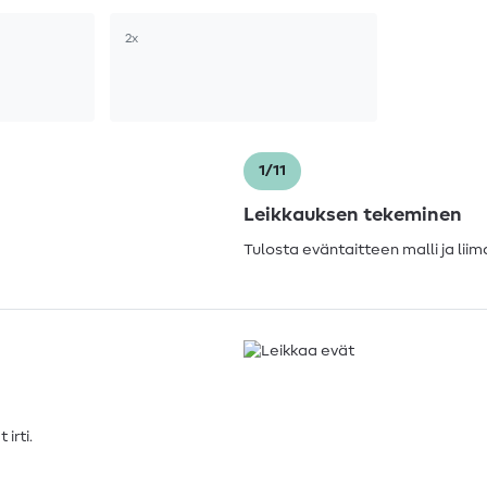
2x
1/11
Leikkauksen tekeminen
Tulosta eväntaitteen malli ja li
irti.