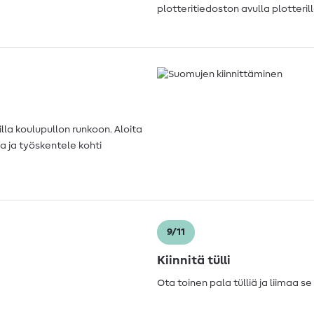
plotteritiedoston avulla plotterill
la koulupullon runkoon. Aloita
 ja työskentele kohti
9/11
Kiinnitä tülli
Ota toinen pala tülliä ja liimaa 